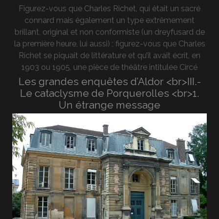
Figurez-vous que Charles Richet, qui était un sacré
connard mais également un type extrêmement
brillant, original et non conformiste (un dreyfusard de
la première heure, lui aussi) ; figurez-vous que Charles
Richet se piquait de littérature et qu’il avait écrit, en
1903 ou 1905, une pièce de théâtre intitulée Circé
Les grandes enquêtes d’Aldor <br>III.-
Le cataclysme de Porquerolles <br>1.
Un étrange message