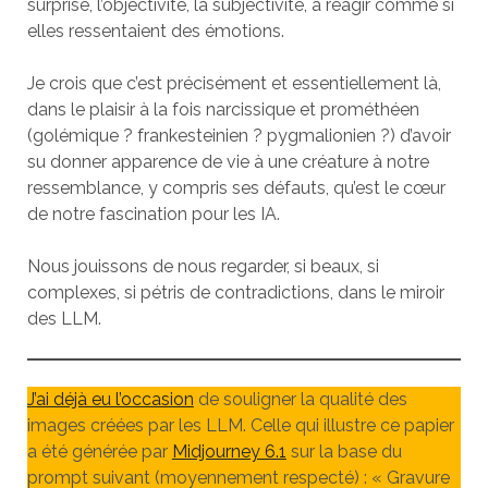
surprise, l’objectivité, la subjectivité, à réagir comme si
elles ressentaient des émotions.
Je crois que c’est précisément et essentiellement là,
dans le plaisir à la fois narcissique et prométhéen
(golémique ? frankesteinien ? pygmalionien ?) d’avoir
su donner apparence de vie à une créature à notre
ressemblance, y compris ses défauts, qu’est le cœur
de notre fascination pour les IA.
Nous jouissons de nous regarder, si beaux, si
complexes, si pétris de contradictions, dans le miroir
des LLM.
J’ai déjà eu l’occasion
de souligner la qualité des
images créées par les LLM. Celle qui illustre ce papier
a été générée par
Midjourney 6.1
sur la base du
prompt suivant (moyennement respecté) : « Gravure