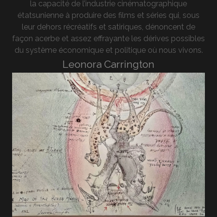
la capacité de l’industrie cinématographique
étatsunienne à produire des films et séries qui, sous
leur dehors récréatifs et satiriques, dénoncent de
façon acerbe et assez effrayante les dérives possibles
du système économique et politique où nous vivons.
Leonora Carrington