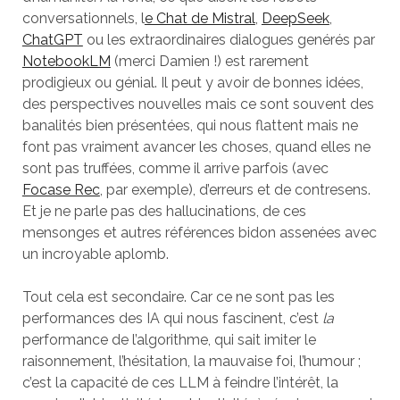
conversationnels, l
e Chat de Mistral
,
DeepSeek
,
ChatGPT
ou les extraordinaires dialogues genérés par
NotebookLM
(merci Damien !) est rarement
prodigieux ou génial. Il peut y avoir de bonnes idées,
des perspectives nouvelles mais ce sont souvent des
banalités bien présentées, qui nous flattent mais ne
font pas vraiment avancer les choses, quand elles ne
sont pas truffées, comme il arrive parfois (avec
Focase Rec
, par exemple), d’erreurs et de contresens.
Et je ne parle pas des hallucinations, de ces
mensonges et autres références bidon assenées avec
un incroyable aplomb.
Tout cela est secondaire. Car ce ne sont pas les
performances des IA qui nous fascinent, c’est
la
performance de l’algorithme, qui sait imiter le
raisonnement, l’hésitation, la mauvaise foi, l’humour ;
c’est la capacité de ces LLM à feindre l’intérêt, la