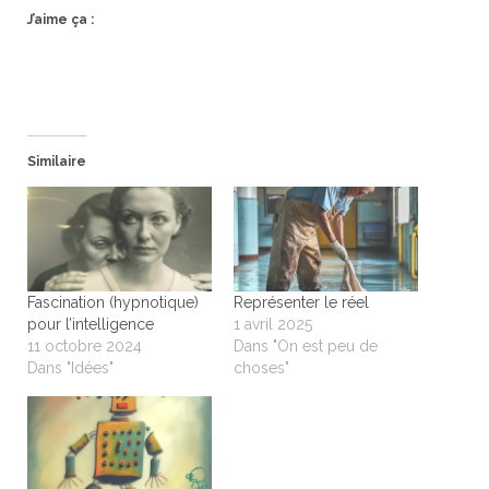
J’aime ça :
Similaire
Fascination (hypnotique)
Représenter le réel
pour l’intelligence
1 avril 2025
11 octobre 2024
Dans "On est peu de
Dans "Idées"
choses"