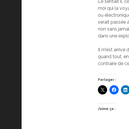
Le sentait il, c
moi qui la voy
ou électroniqu
serait passée à
non sans jamais
dans une explos
Il m’est arrivé
quand tout, en 
contraire de c
Partager :
J’aime ça :