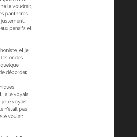
ne le voudrait,
les panthères
, justement,
eux pensifs et
honiste, et je
nt les ondes
t quelque
de déborder.
oniques
, je le voyais
 je le voyais
e n’était pas
lle voulait