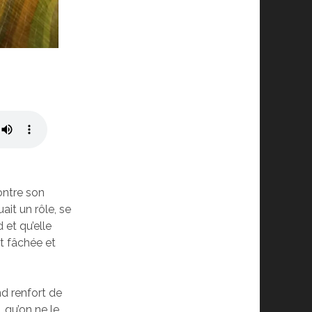
ontre son
ait un rôle, se
et qu’elle
it fâchée et
nd renfort de
 qu’on ne le