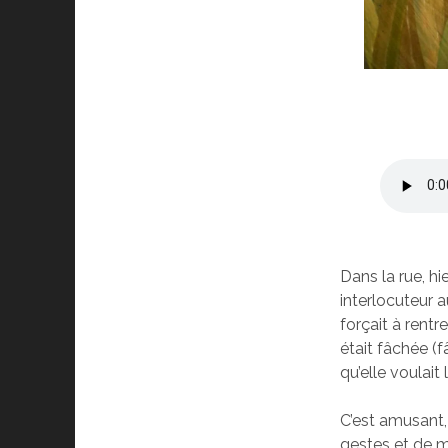
Dans la rue, h
interlocuteur a
forçait à rent
était fâchée (f
qu’elle voulait 
C’est amusant,
gestes et de m