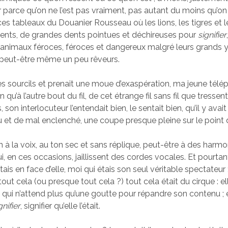
 parce qu’on ne l’est pas vraiment, pas autant du moins qu’on 
 tableaux du Douanier Rousseau où les lions, les tigres et 
ents, de grandes dents pointues et déchireuses pour
signifier
s animaux féroces, féroces et dangereux malgré leurs grands y
 peut-être même un peu rêveurs.
es sourcils et prenait une moue d’exaspération, ma jeune télép
n qu’à l’autre bout du fil, de cet étrange fil sans fil que tresse
 son interlocuteur l’entendait bien, le sentait bien, qu’il y avai
 et de mal enclenché, une coupe presque pleine sur le point 
ien à la voix, au ton sec et sans réplique, peut-être à des harm
ui, en ces occasions, jaillissent des cordes vocales. Et pourtant
étais en face d’elle, moi qui étais son seul véritable spectateur ;
tout cela (ou presque tout cela ?) tout cela était du cirque : ell
ui n’attend plus qu’une goutte pour répandre son contenu ; e
gnifier
, signifier qu’elle l’était.