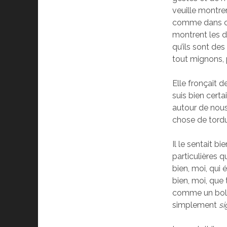
veuille montrer
comme dans ces
montrent les d
qu’ils sont de
tout mignons,
Elle fronçait d
suis bien certai
autour de nous,
chose de tordu
Il le sentait b
particulières q
bien, moi, qui 
bien, moi, que 
comme un bol q
simplement
si