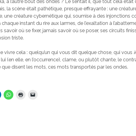
ela, à l’autre bout des ondes ? Le sentait il, que tout cela était
ais, la scène était pathétique, presque effrayante : une créat
e, une créature cybernétique qui, soumise à des injonctions co
 chaque instant du rire aux larmes, de l’exaltation à l’abattem
 savoir où se fixer, jamais savoir où se poser, ses circuits finiss
ion triste.
 de vivre cela : quelqu’un qui vous dit quelque chose, qui vous
i
lui (en elle, en l’occurrence), clame, ou plutôt chante, le contra
e que disent les mots, ces mots transportés par les ondes.