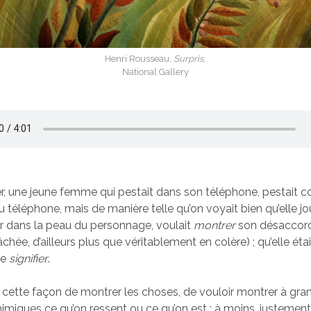
Henri Rousseau,
Surpris
,
National Gallery
ier, une jeune femme qui pestait dans son téléphone, pestait c
u téléphone, mais de manière telle qu’on voyait bien qu’elle jou
rer dans la peau du personnage, voulait
montrer
son désaccord 
âchée, d’ailleurs plus que véritablement en colère) ; qu’elle éta
le
signifier
.
 cette façon de montrer les choses, de vouloir montrer à gra
imiques ce qu’on ressent ou ce qu’on est ; à moins, justement,