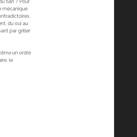
 du flan ? Pour
ure mécanique
ntradictoires,
ent, du oui au
ant par griller
ntime
un ordre
ire, le