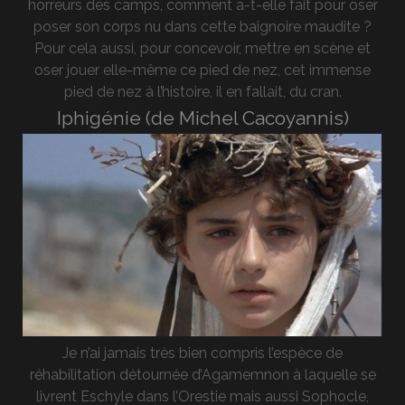
horreurs des camps, comment a-t-elle fait pour oser
poser son corps nu dans cette baignoire maudite ?
Pour cela aussi, pour concevoir, mettre en scène et
oser jouer elle-même ce pied de nez, cet immense
pied de nez à l’histoire, il en fallait, du cran.
Iphigénie (de Michel Cacoyannis)
Je n’ai jamais très bien compris l’espèce de
réhabilitation détournée d’Agamemnon à laquelle se
livrent Eschyle dans l’Orestie mais aussi Sophocle,