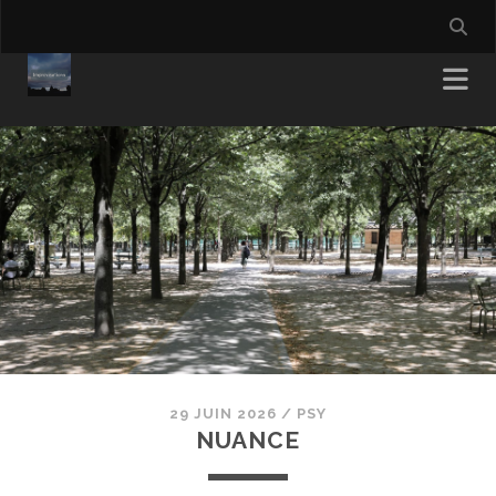
29 JUIN 2026
/
PSY
NUANCE