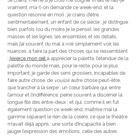
Je crains, même si je crois me soigner (mais le fais-je
vraiment, m’a-t-on demandé ce week-end, et la
question résonne en moi) ; je crains d’être,
sentimentalement, un enfant de ce siècle : je distingue
bien, parfois (ou du moins je le pense), les grandes
masses et les lignes, les ensembles et les détails,
mais j’ai souvent du mal à voir, simplement voir, les
nuances, à faire la part des choses qui se ressemblent
:
j’exerce mon œil
à apprécier la palette, l’étendue de la
palette du monde mais, pour le reste, pour le plus
important, je garde des sens grossiers, incapables de
faire autre chose, de
vouloir
autre chose peut-être,
que trancher à la serpe : un cœur barbare qui, entre
l’amour et l’indifférence, peine souvent à discerner la
longue file des entre-deux ; et qui, comme il en fut
également question ce week-end, maîtrise mal la
gamme séparant le rien de la colère, ce que le théâtre
m’avait déjà appris : une sorte d’incapacité à bien
jauger l’expression des émotions, celle des autres