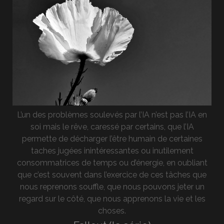
L’un des problèmes soulevés par l’IA n’est pas l’IA en
soi mais le rêve, caressé par certains, que l’IA
permette de décharger l’être humain de certaines
taches jugées inintéressantes ou inutilement
consommatrices de temps ou d’énergie, en oubliant
que c’est souvent dans l’exercice de ces tâches que
nous reprenons souffle, que nous pouvons jeter un
regard sur le côté, que nous apprenons la vie et les
choses.