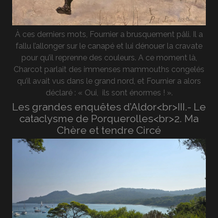
À ces derniers mots, Fournier a brusquement pâli. Il a
fallu l’allonger sur le canapé et lui dénouer la cravate
pour qu’il reprenne des couleurs. A ce moment là,
Charcot parlait des immenses mammouths congelés
qu’il avait vus dans le grand nord, et Fournier a alors
déclaré : « Oui, ils sont énormes ! ».
Les grandes enquêtes d’Aldor<br>III.- Le
cataclysme de Porquerolles<br>2. Ma
Chère et tendre Circé