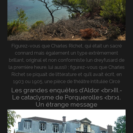
Figurez-vous que Charles Richet, qui était un sacré
connard mais également un type extrêmement
brillant, original et non conformiste (un dreyfusard de
la première heure, lui aussi) ; figurez-vous que Charles
Richet se piquait de littérature et qu’il avait écrit, en
1903 ou 1905, une pièce de théâtre intitulée Circé
Les grandes enquêtes d’Aldor <br>III.-
Le cataclysme de Porquerolles <br>1.
Un étrange message