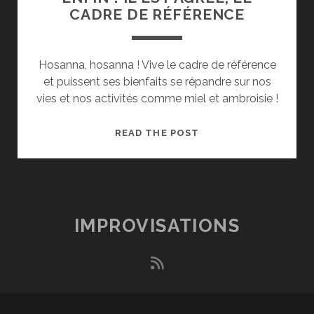
CADRE DE RÉFÉRENCE
Hosanna, hosanna ! Vive le cadre de référence
et puissent ses bienfaits se répandre sur nos
vies et nos activités comme miel et ambroisie !
ENFIN
READ THE POST
!
IL
EST
AGRÉÉ,
LE
IMPROVISATIONS
CADRE
DE
rss
RÉFÉRENCE