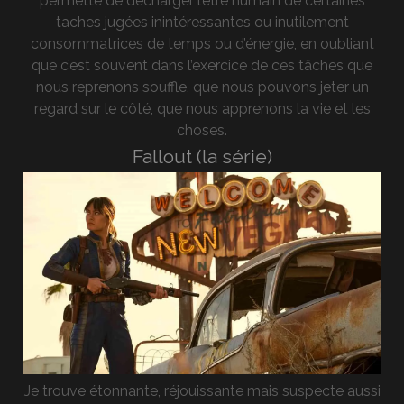
permette de décharger l’être humain de certaines
taches jugées inintéressantes ou inutilement
consommatrices de temps ou d’énergie, en oubliant
que c’est souvent dans l’exercice de ces tâches que
nous reprenons souffle, que nous pouvons jeter un
regard sur le côté, que nous apprenons la vie et les
choses.
Fallout (la série)
Je trouve étonnante, réjouissante mais suspecte aussi