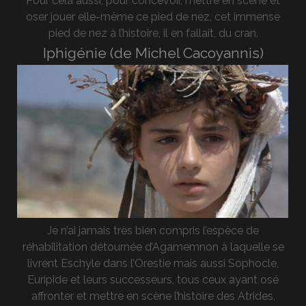
Pour cela aussi, pour concevoir, mettre en scène et
oser jouer elle-même ce pied de nez, cet immense
pied de nez à l’histoire, il en fallait, du cran.
Iphigénie (de Michel Cacoyannis)
Je n’ai jamais très bien compris l’espèce de
réhabilitation détournée d’Agamemnon à laquelle se
livrent Eschyle dans l’Orestie mais aussi Sophocle,
Euripide et leurs successeurs, tous ceux ayant osé
affronter et mettre en scène l’histoire des Atrides,