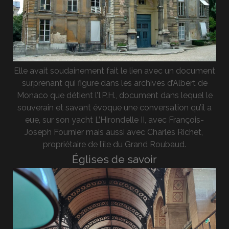
Elle avait soudainement fait le lien avec un document
surprenant qui figure dans les archives d’Albert de
Monaco que détient l’I.P.H., document dans lequel le
souverain et savant évoque une conversation qu’il a
eue, sur son yacht L’Hirondelle II, avec François-
Joseph Fournier mais aussi avec Charles Richet,
propriétaire de l’île du Grand Roubaud.
Églises de savoir