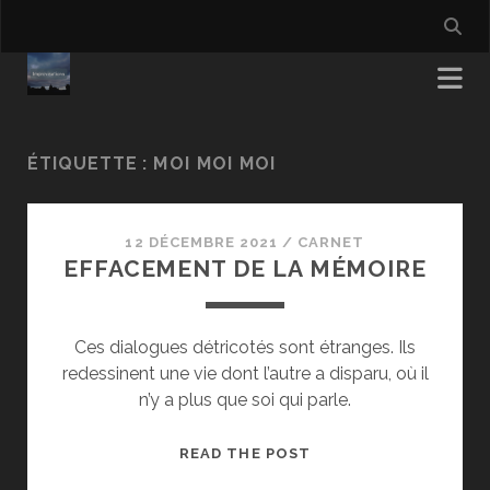
ÉTIQUETTE :
MOI MOI MOI
12 DÉCEMBRE 2021
/
CARNET
EFFACEMENT DE LA MÉMOIRE
Ces dialogues détricotés sont étranges. Ils
redessinent une vie dont l’autre a disparu, où il
n’y a plus que soi qui parle.
EFFACEMENT
READ THE POST
DE