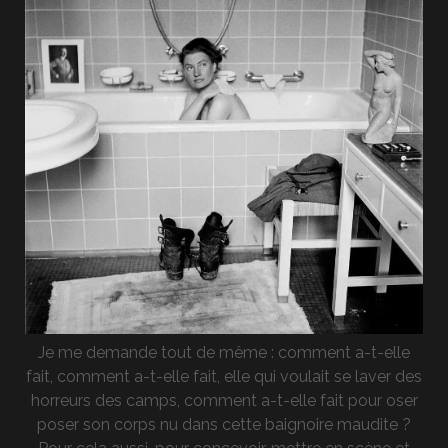
Je me demande tout de même : comment a-t-elle
fait, comment a-t-elle fait, elle qui voulait se laver des
horreurs des camps, comment a-t-elle fait pour oser
poser son corps nu dans cette baignoire maudite ?