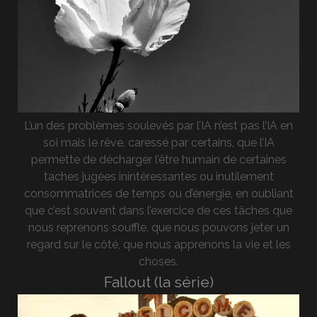
L’un des problèmes soulevés par l’IA n’est pas l’IA en
soi mais le rêve, caressé par certains, que l’IA
permette de décharger l’être humain de certaines
taches jugées inintéressantes ou inutilement
consommatrices de temps ou d’énergie, en oubliant
que c’est souvent dans l’exercice de ces tâches que
nous reprenons souffle, que nous pouvons jeter un
regard sur le côté, que nous apprenons la vie et les
choses.
Fallout (la série)