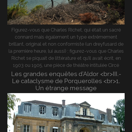
Figurez-vous que Charles Richet, qui était un sacré
connard mais également un type extrêmement
brillant, original et non conformiste (un dreyfusard de
la première heure, lui aussi) ; figurez-vous que Charles
Richet se piquait de littérature et qu’il avait écrit, en
1903 ou 1905, une pièce de théâtre intitulée Circé
Les grandes enquêtes d’Aldor <br>III.-
Le cataclysme de Porquerolles <br>1.
Un étrange message