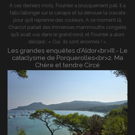
À ces derniers mots, Fournier a brusquement pâli. Il a
fallu l’allonger sur le canapé et lui dénouer la cravate
pour qu’il reprenne des couleurs. A ce moment là,
Charcot parlait des immenses mammouths congelés
qu’il avait vus dans le grand nord, et Fournier a alors
déclaré : « Oui, ils sont énormes ! ».
Les grandes enquêtes d’Aldor<br>III.- Le
cataclysme de Porquerolles<br>2. Ma
Chère et tendre Circé