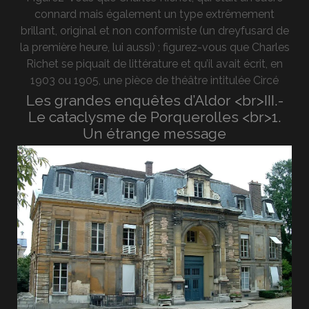
connard mais également un type extrêmement
brillant, original et non conformiste (un dreyfusard de
la première heure, lui aussi) ; figurez-vous que Charles
Richet se piquait de littérature et qu’il avait écrit, en
1903 ou 1905, une pièce de théâtre intitulée Circé
Les grandes enquêtes d’Aldor <br>III.-
Le cataclysme de Porquerolles <br>1.
Un étrange message