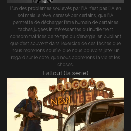
L’un des problèmes soulevés par l’IA n’est pas l’IA en
soi mais le rêve, caressé par certains, que l’IA
permette de décharger l’être humain de certaines
taches jugées inintéressantes ou inutilement
consommatrices de temps ou d’énergie, en oubliant
que c’est souvent dans l’exercice de ces tâches que
nous reprenons souffle, que nous pouvons jeter un
regard sur le côté, que nous apprenons la vie et les
choses.
Fallout (la série)