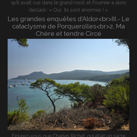
qu’il avait vus dans le grand nord, et Fournier a alors
déclaré : « Oui, ils sont énormes ! ».
Les grandes enquêtes d’Aldor<br>III.- Le
cataclysme de Porquerolles<br>2. Ma
Chère et tendre Circé
Figurez-vous que Charles Richet, qui était un sacré