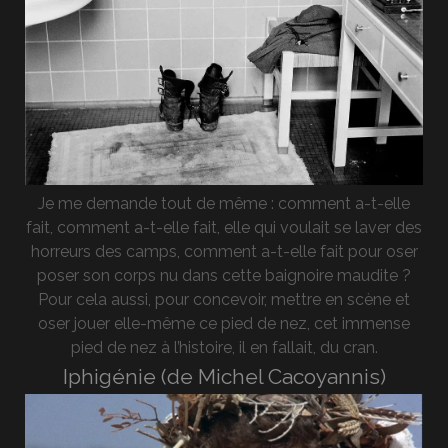
Je me demande tout de même : comment a-t-elle
fait, comment a-t-elle fait, elle qui voulait se laver des
horreurs des camps, comment a-t-elle fait pour oser
poser son corps nu dans cette baignoire maudite ?
Pour cela aussi, pour concevoir, mettre en scène et
oser jouer elle-même ce pied de nez, cet immense
pied de nez à l’histoire, il en fallait, du cran.
Iphigénie (de Michel Cacoyannis)