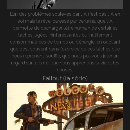
L’un des problèmes soulevés par l’IA n’est pas l’IA en
soi mais le rêve, caressé par certains, que l’IA
permette de décharger l’être humain de certaines
taches jugées inintéressantes ou inutilement
consommatrices de temps ou d’énergie, en oubliant
que c’est souvent dans l’exercice de ces tâches que
nous reprenons souffle, que nous pouvons jeter un
regard sur le côté, que nous apprenons la vie et les
choses.
Fallout (la série)