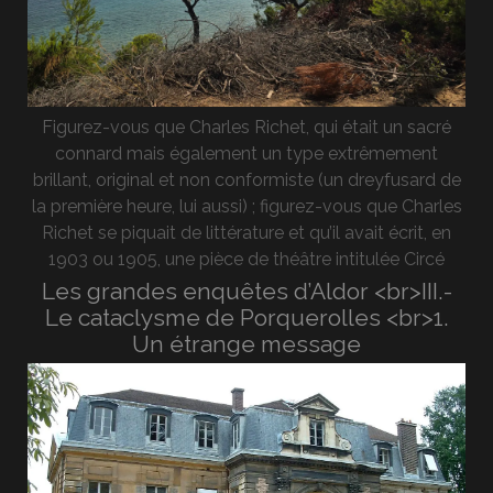
Figurez-vous que Charles Richet, qui était un sacré
connard mais également un type extrêmement
brillant, original et non conformiste (un dreyfusard de
la première heure, lui aussi) ; figurez-vous que Charles
Richet se piquait de littérature et qu’il avait écrit, en
1903 ou 1905, une pièce de théâtre intitulée Circé
Les grandes enquêtes d’Aldor <br>III.-
Le cataclysme de Porquerolles <br>1.
Un étrange message