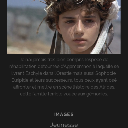
Je n’ai jamais très bien compris l’espèce de
réhabilitation détournée d’Agamemnon à laquelle se
livrent Eschyle dans l’Orestie mais aussi Sophocle,
Euripide et leurs successeurs, tous ceux ayant osé
affronter et mettre en scène l’histoire des Atrides,
cette famille terrible vouée aux gémonies.
IMAGES
Jeunesse