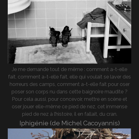
Je me demande tout de même : comment a-t-elle
fait, comment a-t-elle fait, elle qui voulait se laver des
horreurs des camps, comment a-t-elle fait pour oser
poser son corps nu dans cette baignoire maudite ?
Pour cela aussi, pour concevoir, mettre en scène et
oser jouer elle-même ce pied de nez, cet immense
pied de nez à l’histoire, il en fallait, du cran.
Iphigénie (de Michel Cacoyannis)