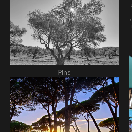
c
Pins