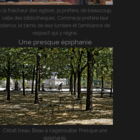
A la fraîcheur des églises, je préfère, de beaucoup,
celle des bibliothèques. Comme je préfère leur
silence, le tamis de leur lumière et l’ambiance de
respect qui y règne.
Une presque épiphanie
C’était beau. Beau à s’agenouiller. Presque une
épiphanie.