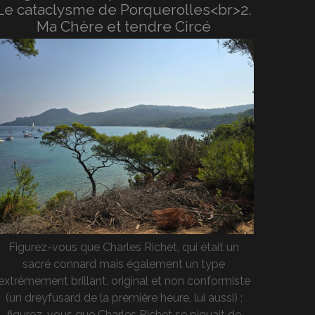
Le cataclysme de Porquerolles<br>2.
Ma Chère et tendre Circé
Figurez-vous que Charles Richet, qui était un
sacré connard mais également un type
extrêmement brillant, original et non conformiste
(un dreyfusard de la première heure, lui aussi) ;
figurez-vous que Charles Richet se piquait de