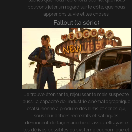
pouvons jeter un regard sur le côté, que nous
apprenons la vie et les choses.
Fallout (la série)
Je trouve étonnante, réjouissante mais suspecte
aussi la capacité de l’industrie cinématographique
étatsunienne à produire des films et séries qui,
sous leur dehors récréatifs et satiriques,
dénoncent de façon acerbe et assez effrayante
les dérives possibles du système économique et