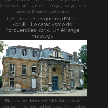
littérature et qu’il avait écrit, en 1903 ou 1905, une
pièce de théâtre intitulée Circé
Les grandes enquêtes d’Aldor
<br>III.- Le cataclysme de
Porquerolles <br>1. Un étrange
message
Elle avait soudainement fait le lien avec un
document surprenant qui figure dans les archives