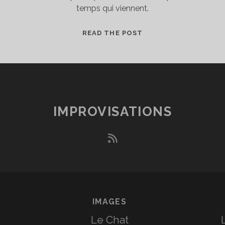
temps qui viennent.
LA
READ THE POST
MALÉDICTION
D’EPIMÉTHÉE
IMPROVISATIONS
rss
IMAGES
Le Chat