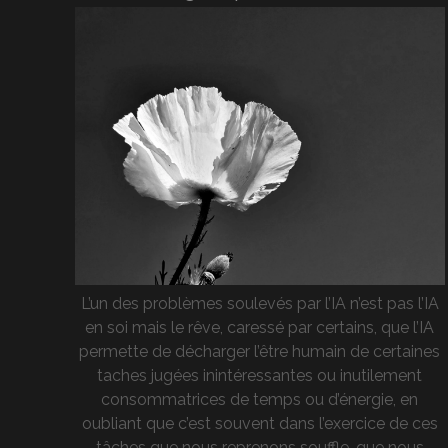
L’un des problèmes soulevés par l’IA n’est pas l’IA
en soi mais le rêve, caressé par certains, que l’IA
permette de décharger l’être humain de certaines
taches jugées inintéressantes ou inutilement
consommatrices de temps ou d’énergie, en
oubliant que c’est souvent dans l’exercice de ces
tâches que nous reprenons souffle, que nous