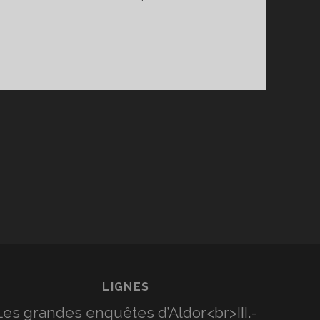
LIGNES
Les grandes enquêtes d’Aldor<br>III.-