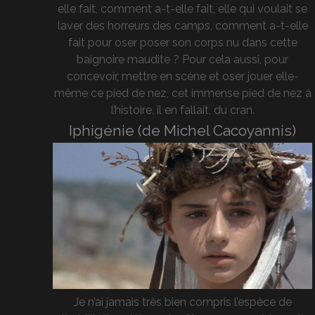
elle fait, comment a-t-elle fait, elle qui voulait se
laver des horreurs des camps, comment a-t-elle
fait pour oser poser son corps nu dans cette
baignoire maudite ? Pour cela aussi, pour
concevoir, mettre en scène et oser jouer elle-
même ce pied de nez, cet immense pied de nez à
l’histoire, il en fallait, du cran.
Iphigénie (de Michel Cacoyannis)
Je n’ai jamais très bien compris l’espèce de