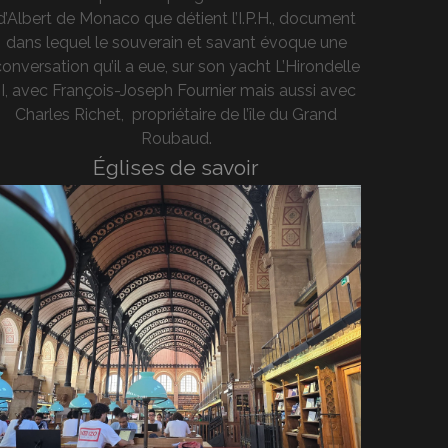
d’Albert de Monaco que détient l’I.P.H., document
dans lequel le souverain et savant évoque une
onversation qu’il a eue, sur son yacht L’Hirondelle
II, avec François-Joseph Fournier mais aussi avec
Charles Richet, propriétaire de l’île du Grand
Roubaud.
Églises de savoir