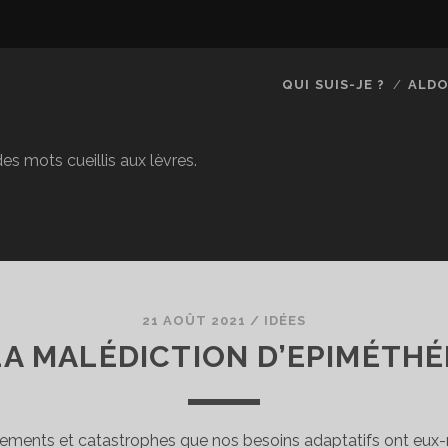
QUI SUIS-JE ?
ALDO
es mots cueillis aux lèvres.
21 AOÛT 2021
/
IDÉES
LA MALÉDICTION D’EPIMÉTHÉ
ments et catastrophes que nos besoins adaptatifs ont eux-m