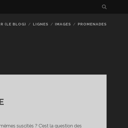
R (LE BLOG)
LIGNES
IMAGES
PROMENADES
E
êmes suscités ? C’est la question des