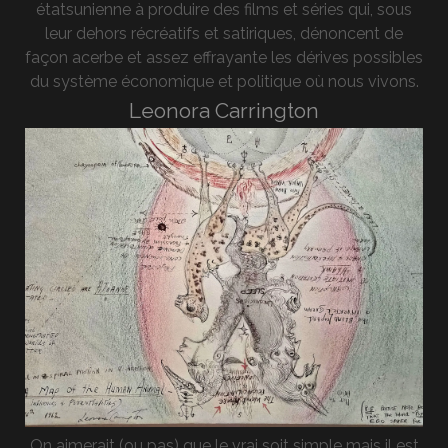
étatsunienne à produire des films et séries qui, sous
leur dehors récréatifs et satiriques, dénoncent de
façon acerbe et assez effrayante les dérives possibles
du système économique et politique où nous vivons.
Leonora Carrington
On aimerait (ou pas) que le vrai soit simple mais il est