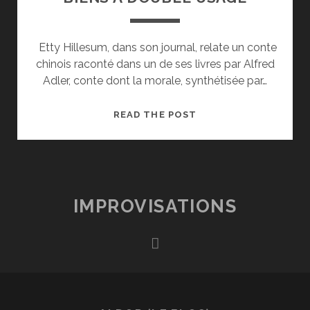
Etty Hillesum, dans son journal, relate un conte
chinois raconté dans un de ses livres par Alfred
Adler, conte dont la morale, synthétisée par…
BIENS
READ THE POST
À
DOUBLE
USAGE
IMPROVISATIONS
rss