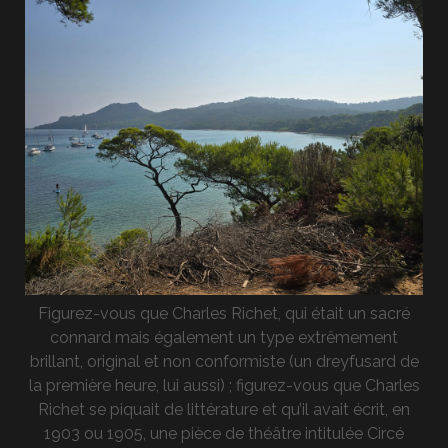
Figurez-vous que Charles Richet, qui était un sacré
connard mais également un type extrêmement
brillant, original et non conformiste (un dreyfusard de
la première heure, lui aussi) ; figurez-vous que Charles
Richet se piquait de littérature et qu’il avait écrit, en
1903 ou 1905, une pièce de théâtre intitulée Circé