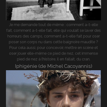
Je me demande tout de même : comment a-t-elle
fait, comment a-t-elle fait, elle qui voulait se laver des
horreurs des camps, comment a-t-elle fait pour oser
poser son corps nu dans cette baignoire maudite ?
Pour cela aussi, pour concevoir, mettre en scène et
oser jouer elle-même ce pied de nez, cet immense
pied de nez à l’histoire, il en fallait, du cran.
Iphigénie (de Michel Cacoyannis)