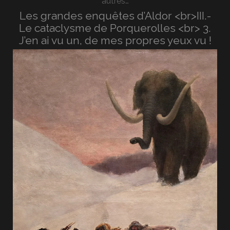
autres…
Les grandes enquêtes d’Aldor <br>III.-
Le cataclysme de Porquerolles <br> 3.
J’en ai vu un, de mes propres yeux vu !