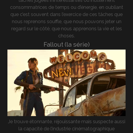
taches jugées inintéressantes ou inutilement
consommatrices de temps ou d’énergie, en oubliant
que c’est souvent dans l’exercice de ces tâches que
nous reprenons souffle, que nous pouvons jeter un
regard sur le côté, que nous apprenons la vie et les
choses.
Fallout (la série)
Je trouve étonnante, réjouissante mais suspecte aussi
la capacité de l’industrie cinématographique