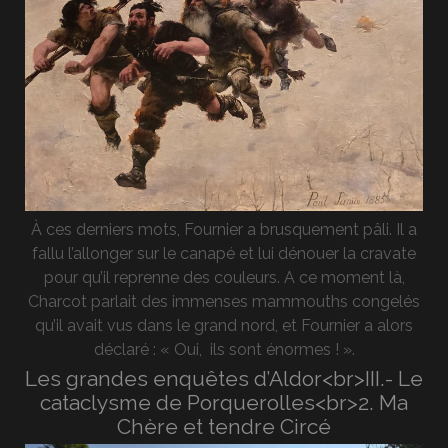
À ces derniers mots, Fournier a brusquement pâli. Il a
fallu l’allonger sur le canapé et lui dénouer la cravate
pour qu’il reprenne des couleurs. A ce moment là,
Charcot parlait des immenses mammouths congelés
qu’il avait vus dans le grand nord, et Fournier a alors
déclaré : « Oui, ils sont énormes ! ».
Les grandes enquêtes d’Aldor<br>III.- Le
cataclysme de Porquerolles<br>2. Ma
Chère et tendre Circé