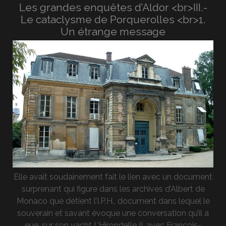
Les grandes enquêtes d’Aldor <br>III.-
Le cataclysme de Porquerolles <br>1.
Un étrange message
Elle avait soudainement fait le lien avec un document
surprenant qui figure dans les archives d’Albert de
Monaco que détient l’I.P.H., document dans lequel le
souverain et savant évoque une conversation qu’il a
eue, sur son yacht L’Hirondelle II, avec François-