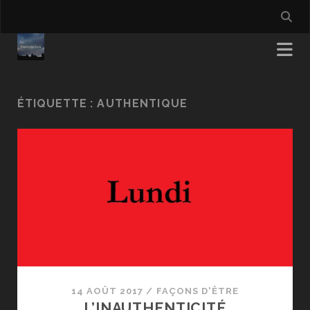
ÉTIQUETTE :
AUTHENTIQUE
14 AOÛT 2017
/
FAÇONS D'ÊTRE
L’INAUTHENTICITÉ