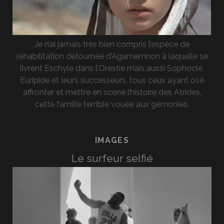
Je n’ai jamais très bien compris l’espèce de
réhabilitation détournée d’Agamemnon à laquelle se
livrent Eschyle dans l’Orestie mais aussi Sophocle,
Euripide et leurs successeurs, tous ceux ayant osé
affronter et mettre en scène l’histoire des Atrides,
cette famille terrible vouée aux gémonies.
IMAGES
Le surfeur selfié