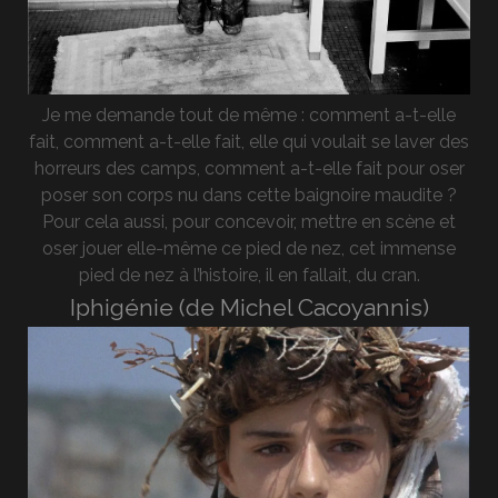
Je me demande tout de même : comment a-t-elle
fait, comment a-t-elle fait, elle qui voulait se laver des
horreurs des camps, comment a-t-elle fait pour oser
poser son corps nu dans cette baignoire maudite ?
Pour cela aussi, pour concevoir, mettre en scène et
oser jouer elle-même ce pied de nez, cet immense
pied de nez à l’histoire, il en fallait, du cran.
Iphigénie (de Michel Cacoyannis)