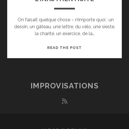
On faisait quelque chose – n’importe quoi : un
dessin, un gâteau, une lettre, du vélo, une sieste,
la charité, un exercice, de la…
L’INAUTHENTICITÉ
READ THE POST
IMPROVISATIONS
rss