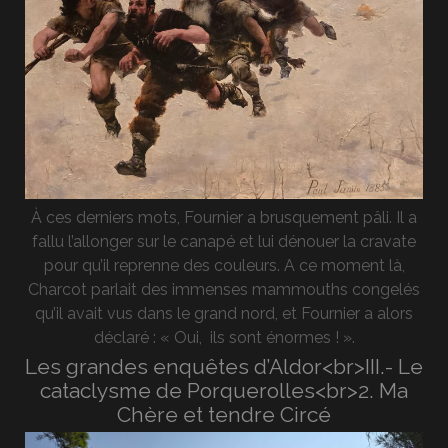
À ces derniers mots, Fournier a brusquement pâli. Il a
fallu l’allonger sur le canapé et lui dénouer la cravate
pour qu’il reprenne des couleurs. A ce moment là,
Charcot parlait des immenses mammouths congelés
qu’il avait vus dans le grand nord, et Fournier a alors
déclaré : « Oui, ils sont énormes ! ».
Les grandes enquêtes d’Aldor<br>III.- Le
cataclysme de Porquerolles<br>2. Ma
Chère et tendre Circé