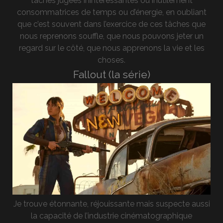
taches jugées inintéressantes ou inutilement
consommatrices de temps ou d’énergie, en oubliant
que c’est souvent dans l’exercice de ces tâches que
nous reprenons souffle, que nous pouvons jeter un
regard sur le côté, que nous apprenons la vie et les
choses.
Fallout (la série)
Je trouve étonnante, réjouissante mais suspecte aussi
la capacité de l’industrie cinématographique