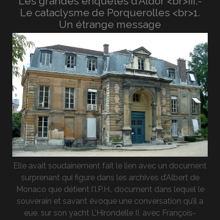
Les grandes enquêtes d’Aldor <br>III.-
Le cataclysme de Porquerolles <br>1.
Un étrange message
Elle avait soudainement fait le lien avec un document
surprenant qui figure dans les archives d’Albert de
Monaco que détient l’I.P.H., document dans lequel le
souverain et savant évoque une conversation qu’il a
eue, sur son yacht L’Hirondelle II, avec François-