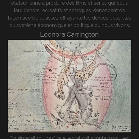
étatsunienne à produire des films et séries qui, sous
leur dehors récréatifs et satiriques, dénoncent de
façon acerbe et assez effrayante les dérives possibles
du système économique et politique où nous vivons.
Leonora Carrington
On aimerait (ou pas) que le vrai soit simple mais il est