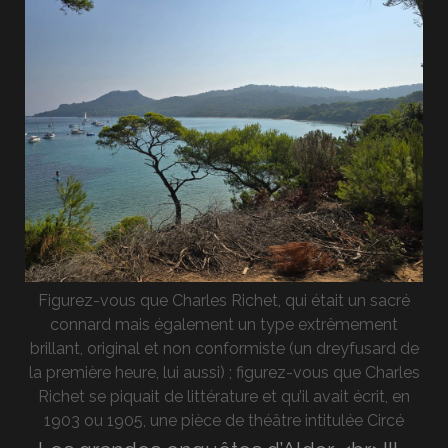
Figurez-vous que Charles Richet, qui était un sacré
connard mais également un type extrêmement
brillant, original et non conformiste (un dreyfusard de
la première heure, lui aussi) ; figurez-vous que Charles
Richet se piquait de littérature et qu’il avait écrit, en
1903 ou 1905, une pièce de théâtre intitulée Circé