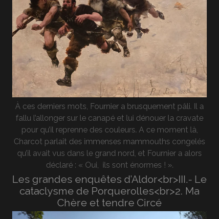
À ces derniers mots, Fournier a brusquement pâli. Il a
fallu l’allonger sur le canapé et lui dénouer la cravate
pour qu’il reprenne des couleurs. A ce moment là,
Charcot parlait des immenses mammouths congelés
qu’il avait vus dans le grand nord, et Fournier a alors
déclaré : « Oui, ils sont énormes ! ».
Les grandes enquêtes d’Aldor<br>III.- Le
cataclysme de Porquerolles<br>2. Ma
Chère et tendre Circé