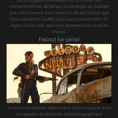
taches jugées inintéressantes ou inutilement
consommatrices de temps ou d’énergie, en oubliant
que c’est souvent dans l’exercice de ces tâches que
nous reprenons souffle, que nous pouvons jeter un
regard sur le côté, que nous apprenons la vie et les
choses.
Fallout (la série)
Je trouve étonnante, réjouissante mais suspecte aussi
la capacité de l’industrie cinématographique