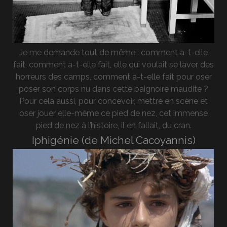
Je me demande tout de même : comment a-t-elle
fait, comment a-t-elle fait, elle qui voulait se laver des
horreurs des camps, comment a-t-elle fait pour oser
poser son corps nu dans cette baignoire maudite ?
Pour cela aussi, pour concevoir, mettre en scène et
oser jouer elle-même ce pied de nez, cet immense
pied de nez à l’histoire, il en fallait, du cran.
Iphigénie (de Michel Cacoyannis)