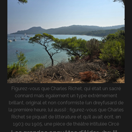
Figurez-vous que Charles Richet, qui était un sacré
connard mais également un type extrêmement
brillant, original et non conformiste (un dreyfusard de
la première heure, lui aussi) ; figurez-vous que Charles
Richet se piquait de littérature et qu’il avait écrit, en
1903 ou 1905, une pièce de théâtre intitulée Circé