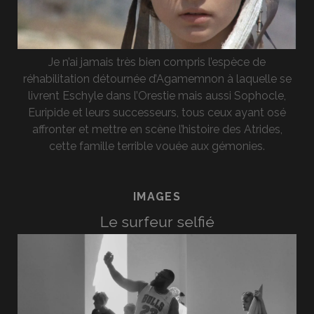
Je n’ai jamais très bien compris l’espèce de
réhabilitation détournée d’Agamemnon à laquelle se
livrent Eschyle dans l’Orestie mais aussi Sophocle,
Euripide et leurs successeurs, tous ceux ayant osé
affronter et mettre en scène l’histoire des Atrides,
cette famille terrible vouée aux gémonies.
IMAGES
Le surfeur selfié