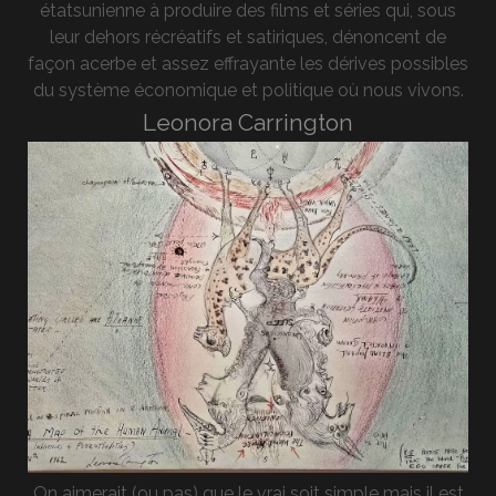
étatsunienne à produire des films et séries qui, sous
leur dehors récréatifs et satiriques, dénoncent de
façon acerbe et assez effrayante les dérives possibles
du système économique et politique où nous vivons.
Leonora Carrington
On aimerait (ou pas) que le vrai soit simple mais il est