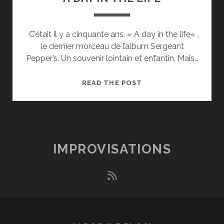
C’était il y a cinquante ans, « A day in the life« ,
le dernier morceau de l’album Sergeant
Pepper’s. Un souvenir lointain et enfantin. Mais…
A
READ THE POST
DAY
IN
THE
LIFE
IMPROVISATIONS
rss