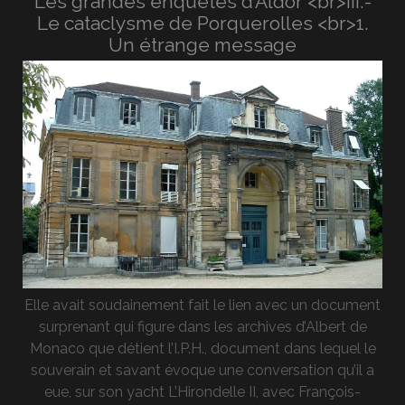
Les grandes enquêtes d’Aldor <br>III.-
Le cataclysme de Porquerolles <br>1.
Un étrange message
Elle avait soudainement fait le lien avec un document
surprenant qui figure dans les archives d’Albert de
Monaco que détient l’I.P.H., document dans lequel le
souverain et savant évoque une conversation qu’il a
eue, sur son yacht L’Hirondelle II, avec François-