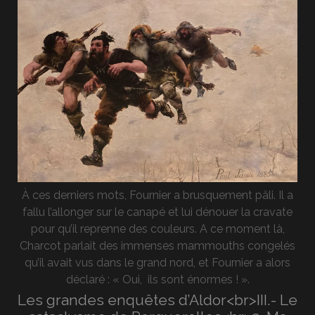
À ces derniers mots, Fournier a brusquement pâli. Il a
fallu l’allonger sur le canapé et lui dénouer la cravate
pour qu’il reprenne des couleurs. A ce moment là,
Charcot parlait des immenses mammouths congelés
qu’il avait vus dans le grand nord, et Fournier a alors
déclaré : « Oui, ils sont énormes ! ».
Les grandes enquêtes d’Aldor<br>III.- Le