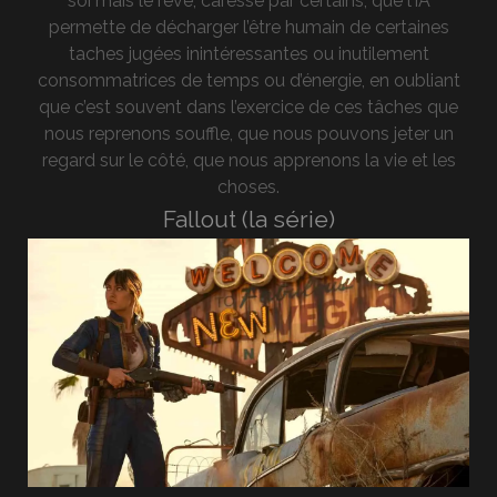
soi mais le rêve, caressé par certains, que l’IA
permette de décharger l’être humain de certaines
taches jugées inintéressantes ou inutilement
consommatrices de temps ou d’énergie, en oubliant
que c’est souvent dans l’exercice de ces tâches que
nous reprenons souffle, que nous pouvons jeter un
regard sur le côté, que nous apprenons la vie et les
choses.
Fallout (la série)