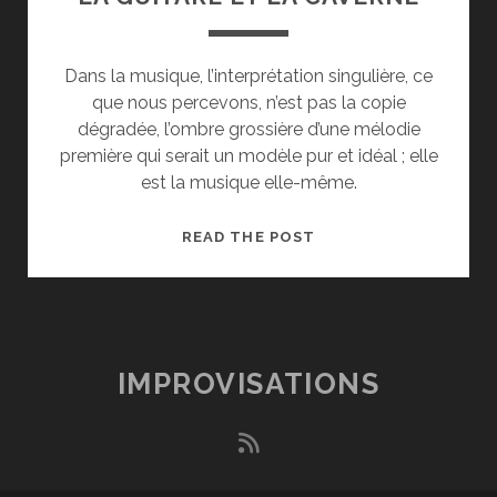
Dans la musique, l’interprétation singulière, ce
que nous percevons, n’est pas la copie
dégradée, l’ombre grossière d’une mélodie
première qui serait un modèle pur et idéal ; elle
est la musique elle-même.
LA
READ THE POST
GUITARE
ET
LA
CAVERNE
IMPROVISATIONS
rss