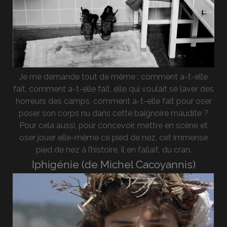
Je me demande tout de même : comment a-t-elle
fait, comment a-t-elle fait, elle qui voulait se laver des
horreurs des camps, comment a-t-elle fait pour oser
poser son corps nu dans cette baignoire maudite ?
Pour cela aussi, pour concevoir, mettre en scène et
oser jouer elle-même ce pied de nez, cet immense
pied de nez à l’histoire, il en fallait, du cran.
Iphigénie (de Michel Cacoyannis)