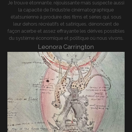
Je trouve étonnante, réjouissante mais suspecte aussi
la capacité de l’industrie cinématographique
étatsunienne à produire des films et séries qui, sous
leur dehors récréatifs et satiriques, dénoncent de
façon acerbe et assez effrayante les dérives possibles
du système économique et politique où nous vivons.
Leonora Carrington