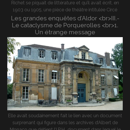
Richet se piquait de littérature et qu’il avait écrit, en
1903 ou 1905, une pièce de théâtre intitulée Circé
Les grandes enquêtes d’Aldor <br>III.-
Le cataclysme de Porquerolles <br>1.
Un étrange message
Elle avait soudainement fait le lien avec un document
surprenant qui figure dans les archives d’Albert de
Monaco que détient l’I.P.H., document dans lequel le