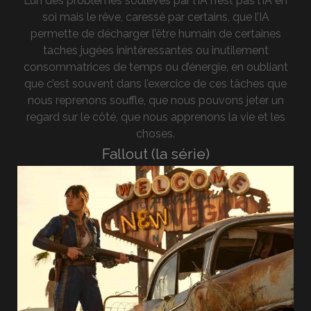
L’un des problèmes soulevés par l’IA n’est pas l’IA en
soi mais le rêve, caressé par certains, que l’IA
permette de décharger l’être humain de certaines
taches jugées inintéressantes ou inutilement
consommatrices de temps ou d’énergie, en oubliant
que c’est souvent dans l’exercice de ces tâches que
nous reprenons souffle, que nous pouvons jeter un
regard sur le côté, que nous apprenons la vie et les
choses.
Fallout (la série)