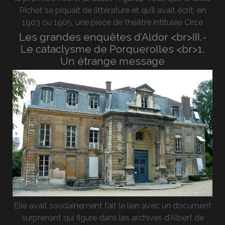
Richet se piquait de littérature et qu’il avait écrit, en
1903 ou 1905, une pièce de théâtre intitulée Circé
Les grandes enquêtes d’Aldor <br>III.-
Le cataclysme de Porquerolles <br>1.
Un étrange message
Elle avait soudainement fait le lien avec un document
surprenant qui figure dans les archives d’Albert de