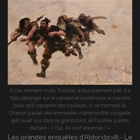
À ces derniers mots, Fournier a brusquement pâli. Il a
fallu l’allonger sur le canapé et lui dénouer la cravate
pour qu’il reprenne des couleurs. A ce moment là,
Charcot parlait des immenses mammouths congelés
qu’il avait vus dans le grand nord, et Fournier a alors
déclaré : « Oui, ils sont énormes ! ».
Les grandes enquêtes d’Aldor<br>III.- Le