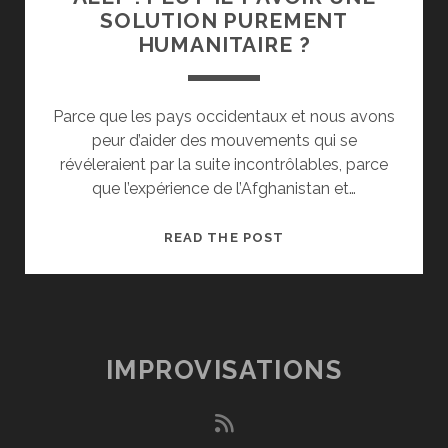
SOLUTION PUREMENT
HUMANITAIRE ?
Parce que les pays occidentaux et nous avons
peur d’aider des mouvements qui se
révéleraient par la suite incontrôlables, parce
que l’expérience de l’Afghanistan et…
ALEP
READ THE POST
:
PEUT-
IL
Y
AVOIR
IMPROVISATIONS
UNE
SOLUTION
rss
PUREMENT