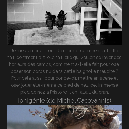
Je me demande tout de même : comment a-t-elle
fait, comment a-t-elle fait, elle qui voulait se laver des
horreurs des camps, comment a-t-elle fait pour oser
poser son corps nu dans cette baignoire maudite ?
Pour cela aussi, pour concevoir, mettre en scène et
oser jouer elle-même ce pied de nez, cet immense
pied de nez à l’histoire, il en fallait, du cran.
Iphigénie (de Michel Cacoyannis)