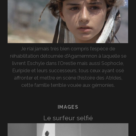
Je n’ai jamais très bien compris l’espèce de
réhabilitation détournée d’Agamemnon à laquelle se
livrent Eschyle dans l’Orestie mais aussi Sophocle,
Euripide et leurs successeurs, tous ceux ayant osé
affronter et mettre en scène l’histoire des Atrides,
cette famille terrible vouée aux gémonies.
IMAGES
Le surfeur selfié