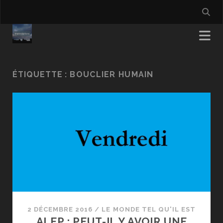
ÉTIQUETTE :
BOUCLIER HUMAIN
2 DÉCEMBRE 2016
/
LE MONDE TEL QU'IL EST
ALEP : PEUT-IL Y AVOIR UNE