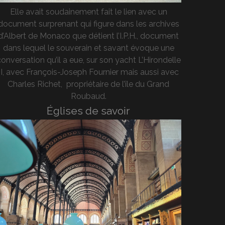
Elle avait soudainement fait le lien avec un
document surprenant qui figure dans les archives
d’Albert de Monaco que détient l’I.P.H., document
dans lequel le souverain et savant évoque une
onversation qu’il a eue, sur son yacht L’Hirondelle
II, avec François-Joseph Fournier mais aussi avec
Charles Richet, propriétaire de l’île du Grand
Roubaud.
Églises de savoir