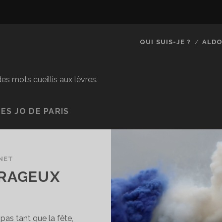
QUI SUIS-JE ?
ALDO
es mots cueillis aux lèvres.
S JO DE PARIS
NET
 RAGEUX
 pas tant que la fête,