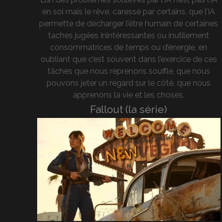
en soi mais le rêve, caressé par certains, que l’IA
permette de décharger l’être humain de certaines
taches jugées inintéressantes ou inutilement
consommatrices de temps ou d’énergie, en
oubliant que c’est souvent dans l’exercice de ces
tâches que nous reprenons souffle, que nous
pouvons jeter un regard sur le côté, que nous
apprenons la vie et les choses.
Fallout (la série)