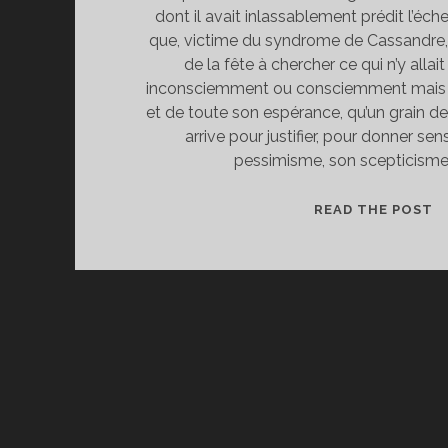
dont il avait inlassablement prédit l’échec
que, victime du syndrome de Cassandre, 
de la fête à chercher ce qui n’y allait
inconsciemment ou consciemment mais d
et de toute son espérance, qu’un grain d
arrive pour justifier, pour donner sen
pessimisme, son scepticisme,
L
READ THE POST
M
D
R