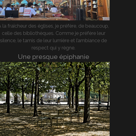
A la fraîcheur des églises, je préfère, de beaucoup,
celle des bibliothèques. Comme je préfère leur
silence, le tamis de leur lumière et l’ambiance de
respect qui y règne.
Une presque épiphanie