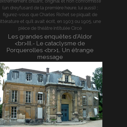
extrêmement brillant, original et non conformiste
(un dreyfusard de la première heure, lui aussi) ;
figurez-vous que Charles Richet se piquait de
littérature et qu’il avait écrit, en 1903 ou 1905, une
pièce de théâtre intitulée Circé
Les grandes enquêtes d’Aldor
<br>III.- Le cataclysme de
Porquerolles <br>1. Un étrange
message