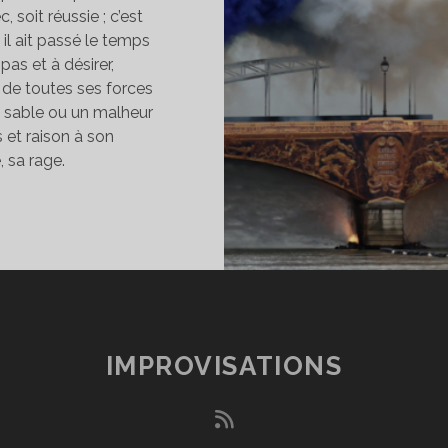
, soit réussie ; c’est
il ait passé le temps
 pas et à désirer,
e toutes ses forces
e sable ou un malheur
s et raison à son
 sa rage.
E
ALHEUR
U
AGEUX
IMPROVISATIONS
rss