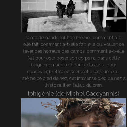
Je me demande tout de même : comment a-t-
elle fait, comment a-t-elle fait, elle qui voulait se
laver des horreurs des camps, comment a-t-elle
fait pour oser poser son corps nu dans cette
baignoire maudite ? Pour cela aussi, pour
concevoir, mettre en scène et oser jouer elle-
même ce pied de nez, cet immense pied de nez à
l’histoire, il en fallait, du cran.
Iphigénie (de Michel Cacoyannis)