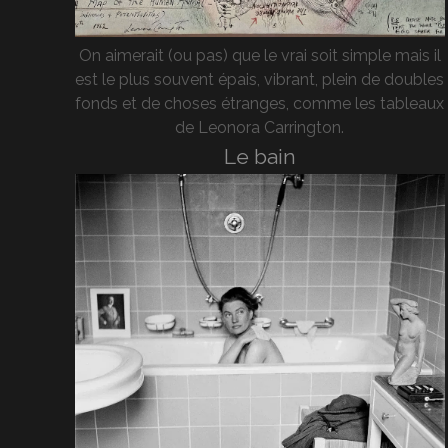
On aimerait (ou pas) que le vrai soit simple mais il
est le plus souvent épais, vibrant, plein de doubles
fonds et de choses étranges, comme les tableaux
de Leonora Carrington.
Le bain