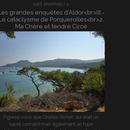
sont énormes ! ».
Les grandes enquêtes d’Aldor<br>III.-
Le cataclysme de Porquerolles<br>2.
Ma Chère et tendre Circé
Figurez-vous que Charles Richet, qui était un
sacré connard mais également un type