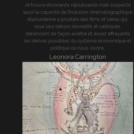
Je trouve étonnante, réjouissante mais suspecte
aussi la capacité de l’industrie cinématographique
étatsunienne à produire des films et séries qui,
sous leur dehors récréatifs et satiriques,
dénoncent de façon acerbe et assez effrayante
les dérives possibles du système économique et
politique où nous vivons.
Leonora Carrington