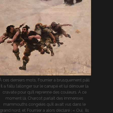
À ces derniers mots, Fournier a brusquement pâli.
Il a fallu l’allonger sur le canapé et lui dénouer la
cravate pour qu’il reprenne des couleurs. A ce
moment là, Charcot parlait des immenses
mammouths congelés qu’il avait vus dans le
grand nord, et Fournier a alors déclaré : « Oui, ils