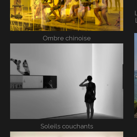
Ombre chinoise
Soleils couchants