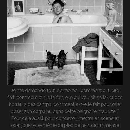
Je me demande tout de même : comment a-t-elle
fait, comment a-t-elle fait, elle qui voulait se laver des
horreurs des camps, comment a-t-elle fait pour oser
poser son corps nu dans cette baignoire maudite ?
Pour cela aussi, pour concevoir, mettre en scène et
oser jouer elle-même ce pied de nez, cet immense