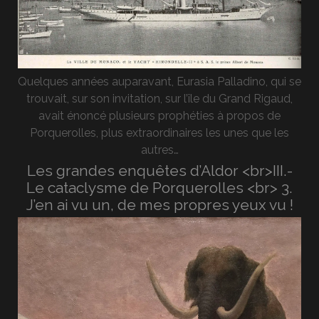
Quelques années auparavant, Eurasia Palladino, qui se
trouvait, sur son invitation, sur l’île du Grand Rigaud,
avait énoncé plusieurs prophéties à propos de
Porquerolles, plus extraordinaires les unes que les
autres…
Les grandes enquêtes d’Aldor <br>III.-
Le cataclysme de Porquerolles <br> 3.
J’en ai vu un, de mes propres yeux vu !