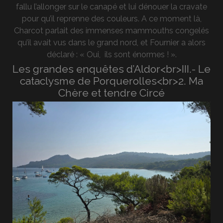
fallu l’allonger sur le canapé et lui dénouer la cravate
pour qu’il reprenne des couleurs. A ce moment là,
Charcot parlait des immenses mammouths congelés
qu’il avait vus dans le grand nord, et Fournier a alors
déclaré : « Oui, ils sont énormes ! ».
Les grandes enquêtes d’Aldor<br>III.- Le
cataclysme de Porquerolles<br>2. Ma
Chère et tendre Circé