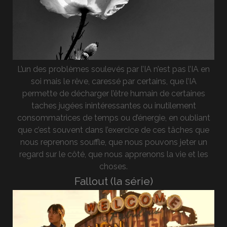
L’un des problèmes soulevés par l’IA n’est pas l’IA en
soi mais le rêve, caressé par certains, que l’IA
permette de décharger l’être humain de certaines
taches jugées inintéressantes ou inutilement
consommatrices de temps ou d’énergie, en oubliant
que c’est souvent dans l’exercice de ces tâches que
nous reprenons souffle, que nous pouvons jeter un
regard sur le côté, que nous apprenons la vie et les
choses.
Fallout (la série)