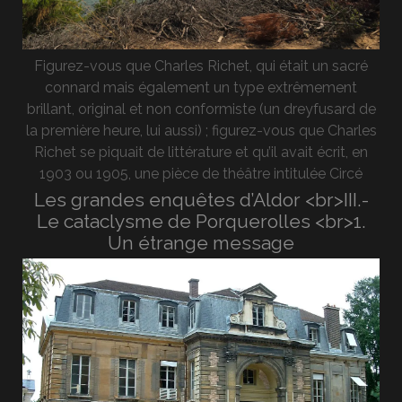
Figurez-vous que Charles Richet, qui était un sacré
connard mais également un type extrêmement
brillant, original et non conformiste (un dreyfusard de
la première heure, lui aussi) ; figurez-vous que Charles
Richet se piquait de littérature et qu’il avait écrit, en
1903 ou 1905, une pièce de théâtre intitulée Circé
Les grandes enquêtes d’Aldor <br>III.-
Le cataclysme de Porquerolles <br>1.
Un étrange message