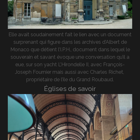
Elle avait soudainement fait le lien avec un document
surprenant qui figure dans les archives d’Albert de
Monaco que détient l’I.P.H., document dans lequel le
souverain et savant évoque une conversation qu’il a
eue, sur son yacht L’Hirondelle II, avec François-
Joseph Fournier mais aussi avec Charles Richet,
propriétaire de l’île du Grand Roubaud.
Églises de savoir