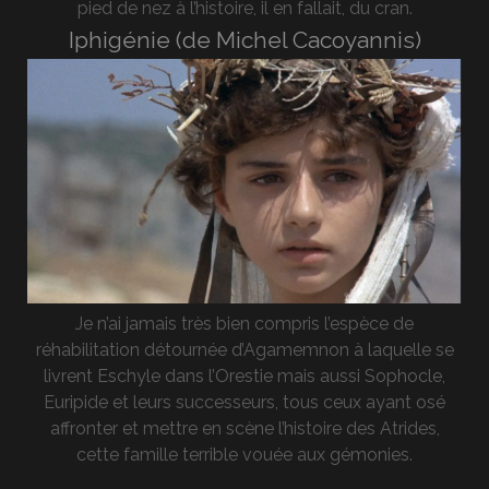
pied de nez à l’histoire, il en fallait, du cran.
Iphigénie (de Michel Cacoyannis)
Je n’ai jamais très bien compris l’espèce de
réhabilitation détournée d’Agamemnon à laquelle se
livrent Eschyle dans l’Orestie mais aussi Sophocle,
Euripide et leurs successeurs, tous ceux ayant osé
affronter et mettre en scène l’histoire des Atrides,
cette famille terrible vouée aux gémonies.