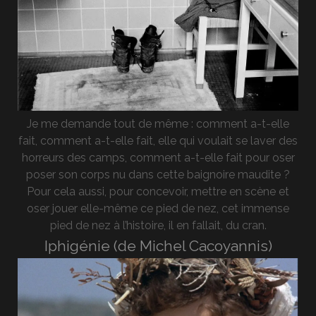
Je me demande tout de même : comment a-t-elle
fait, comment a-t-elle fait, elle qui voulait se laver des
horreurs des camps, comment a-t-elle fait pour oser
poser son corps nu dans cette baignoire maudite ?
Pour cela aussi, pour concevoir, mettre en scène et
oser jouer elle-même ce pied de nez, cet immense
pied de nez à l’histoire, il en fallait, du cran.
Iphigénie (de Michel Cacoyannis)