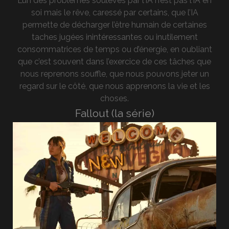
L’un des problèmes soulevés par l’IA n’est pas l’IA en
soi mais le rêve, caressé par certains, que l’IA
permette de décharger l’être humain de certaines
taches jugées inintéressantes ou inutilement
consommatrices de temps ou d’énergie, en oubliant
que c’est souvent dans l’exercice de ces tâches que
nous reprenons souffle, que nous pouvons jeter un
regard sur le côté, que nous apprenons la vie et les
choses.
Fallout (la série)