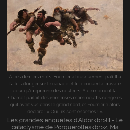
À ces derniers mots, Fournier a brusquement pâli. Il a
fallu l’allonger sur le canapé et lui dénouer la cravate
pour qu’il reprenne des couleurs. A ce moment là,
Charcot parlait des immenses mammouths congelés
qu’il avait vus dans le grand nord, et Fournier a alors
déclaré : « Oui, ils sont énormes ! ».
Les grandes enquêtes d’Aldor<br>III.- Le
cataclysme de Porquerolles<br>2. Ma