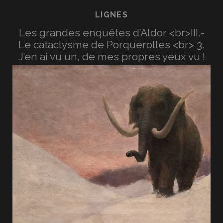
LIGNES
Les grandes enquêtes d’Aldor <br>III.-
Le cataclysme de Porquerolles <br> 3.
J’en ai vu un, de mes propres yeux vu !