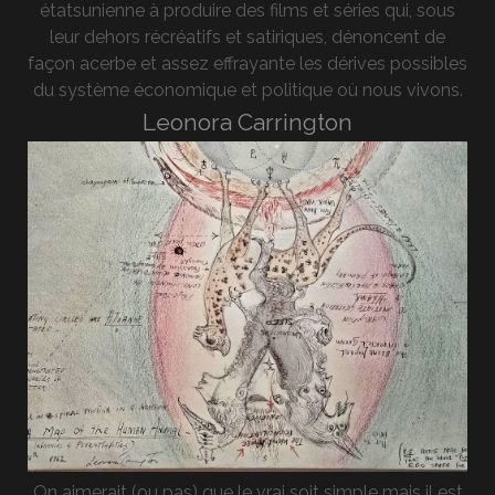
étatsunienne à produire des films et séries qui, sous
leur dehors récréatifs et satiriques, dénoncent de
façon acerbe et assez effrayante les dérives possibles
du système économique et politique où nous vivons.
Leonora Carrington
On aimerait (ou pas) que le vrai soit simple mais il est