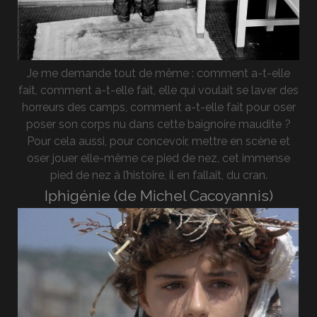
Je me demande tout de même : comment a-t-elle
fait, comment a-t-elle fait, elle qui voulait se laver des
horreurs des camps, comment a-t-elle fait pour oser
poser son corps nu dans cette baignoire maudite ?
Pour cela aussi, pour concevoir, mettre en scène et
oser jouer elle-même ce pied de nez, cet immense
pied de nez à l’histoire, il en fallait, du cran.
Iphigénie (de Michel Cacoyannis)