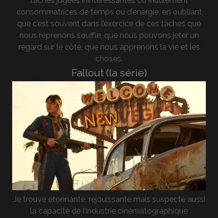
taches jugées inintéressantes ou inutilement
consommatrices de temps ou d’énergie, en oubliant
que c’est souvent dans l’exercice de ces tâches que
nous reprenons souffle, que nous pouvons jeter un
regard sur le côté, que nous apprenons la vie et les
choses.
Fallout (la série)
Je trouve étonnante, réjouissante mais suspecte aussi
la capacité de l’industrie cinématographique