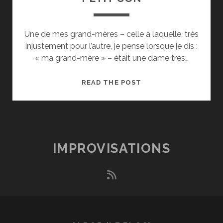
Une de mes grand-mères – celle à laquelle, très
injustement pour l’autre, je pense lorsque je dis :
« ma grand-mère » – était une dame très…
PETIT
READ THE POST
CON
IMPROVISATIONS
rss