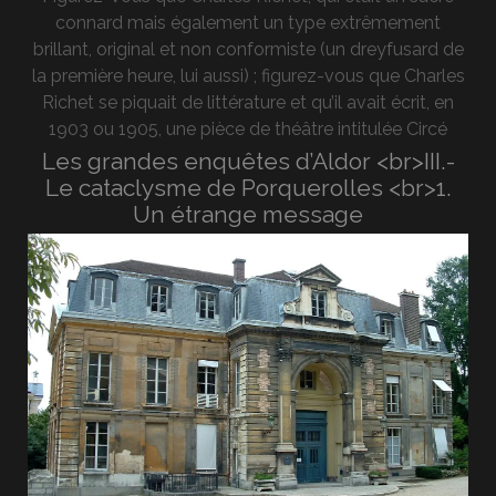
connard mais également un type extrêmement
brillant, original et non conformiste (un dreyfusard de
la première heure, lui aussi) ; figurez-vous que Charles
Richet se piquait de littérature et qu’il avait écrit, en
1903 ou 1905, une pièce de théâtre intitulée Circé
Les grandes enquêtes d’Aldor <br>III.-
Le cataclysme de Porquerolles <br>1.
Un étrange message