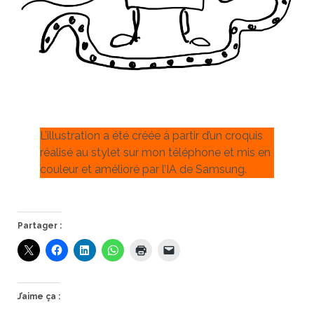
L’illustration a été créée à partir d’un croquis
réalisé au stylet sur mon téléphone et mis en
couleur et amélioré par l’IA de Samsung.
Partager :
J’aime ça :