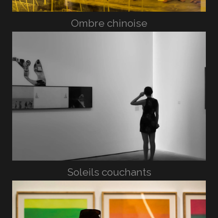
Ombre chinoise
Soleils couchants