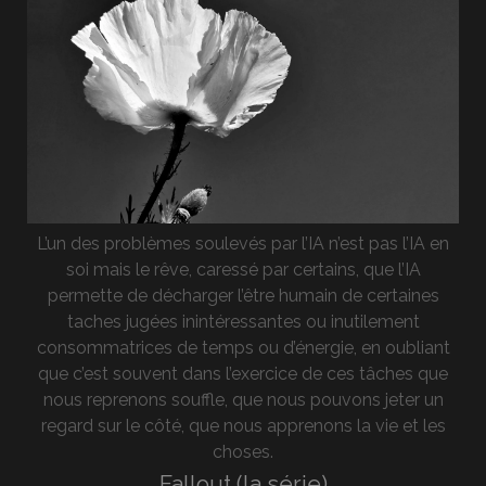
L’un des problèmes soulevés par l’IA n’est pas l’IA en
soi mais le rêve, caressé par certains, que l’IA
permette de décharger l’être humain de certaines
taches jugées inintéressantes ou inutilement
consommatrices de temps ou d’énergie, en oubliant
que c’est souvent dans l’exercice de ces tâches que
nous reprenons souffle, que nous pouvons jeter un
regard sur le côté, que nous apprenons la vie et les
choses.
Fallout (la série)