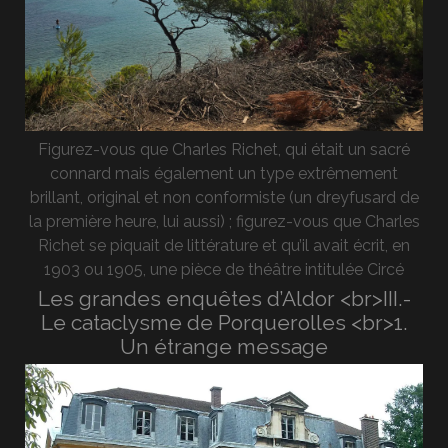
Figurez-vous que Charles Richet, qui était un sacré
connard mais également un type extrêmement
brillant, original et non conformiste (un dreyfusard de
la première heure, lui aussi) ; figurez-vous que Charles
Richet se piquait de littérature et qu’il avait écrit, en
1903 ou 1905, une pièce de théâtre intitulée Circé
Les grandes enquêtes d’Aldor <br>III.-
Le cataclysme de Porquerolles <br>1.
Un étrange message