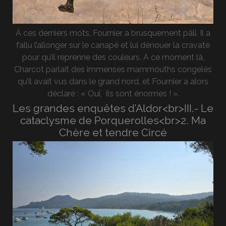
À ces derniers mots, Fournier a brusquement pâli. Il a
fallu l’allonger sur le canapé et lui dénouer la cravate
pour qu’il reprenne des couleurs. A ce moment là,
Charcot parlait des immenses mammouths congelés
qu’il avait vus dans le grand nord, et Fournier a alors
déclaré : « Oui, ils sont énormes ! ».
Les grandes enquêtes d’Aldor<br>III.- Le
cataclysme de Porquerolles<br>2. Ma
Chère et tendre Circé