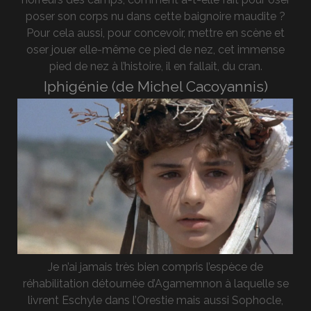
poser son corps nu dans cette baignoire maudite ?
Pour cela aussi, pour concevoir, mettre en scène et
oser jouer elle-même ce pied de nez, cet immense
pied de nez à l’histoire, il en fallait, du cran.
Iphigénie (de Michel Cacoyannis)
Je n’ai jamais très bien compris l’espèce de
réhabilitation détournée d’Agamemnon à laquelle se
livrent Eschyle dans l’Orestie mais aussi Sophocle,