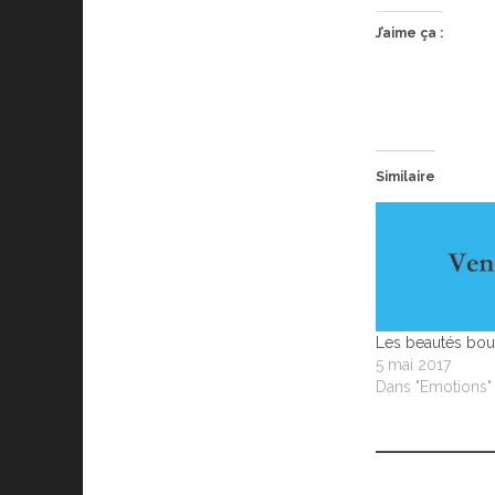
J’aime ça :
Similaire
Les beautés bou
5 mai 2017
Dans "Emotions"