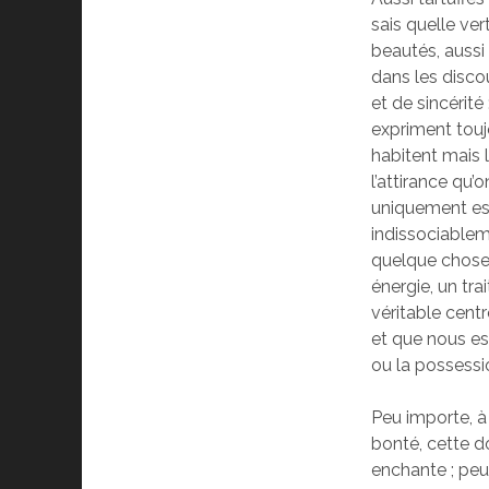
sais quelle ver
beautés, aussi 
dans les disco
et de sincérité
expriment toujo
habitent mais l
l’attirance qu’
uniquement est
indissociablem
quelque chose 
énergie, un tra
véritable centr
et que nous e
ou la possessi
Peu importe, à 
bonté, cette do
enchante ; peu