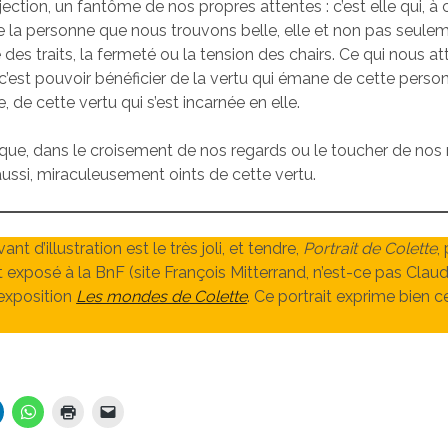
jection, un fantôme de nos propres attentes : c’est elle qui, à
e la personne que nous trouvons belle, elle et non pas seule
é des traits, la fermeté ou la tension des chairs. Ce qui nous at
c’est pouvoir bénéficier de la vertu qui émane de cette personn
e, de cette vertu qui s’est incarnée en elle.
ue, dans le croisement de nos regards ou le toucher de nos
ussi, miraculeusement oints de cette vertu.
nt d’illustration est le très joli, et tendre,
Portrait de Colette
,
t exposé à la BnF (site François Mitterrand, n’est-ce pas Claud
’exposition
Les mondes de Colette
. Ce portrait exprime bien c