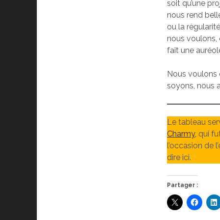
soit qu’une pro
nous rend bell
ou la régularit
nous voulons, 
fait une auréol
Nous voulons q
soyons, nous a
Le tableau serva
Charmy,
qui fu
l’occasion de l
dire ici.
Partager :