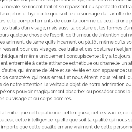
tu morale, se rincent l’œil et se repaissent du spectacle d’attr
faux jeton et hypocrite que soit le personnage du Tartuffe de Mo
urs et le comportements de ceux-là comme de celui-ci une pa
 : les traits d’un visage, mais aussi la posture et les formes d’u
urs quelque chose de l’esprit, de l’humeur, de l’intention qui 
es animent, de l’âme qu’ils incarnent ou plutôt même qu’ils son
on ressent pour ces visages, ces traits et ces postures n’est ja
hétique ni même uniquement concupiscente : il y a toujours,
ent entremêlé à cette attirance esthétique ou charnelle, un at
d’autre, qui émane de l’être et se révèle en son apparence : u
it de caractère, qui nous émeut et nous étreint, nous retient, qu
e de notre attention, le véritable objet de notre admiration ou 
spérons pouvoir magiquement absorber ou posséder dans la
on du visage et du corps admirés.
la limite, que cette patience, cette rigueur, cette vivacité, ce
uceur, cette intelligence, quelle que soit la qualité qui nous s
 importe que cette qualité émane vraiment de cette personne