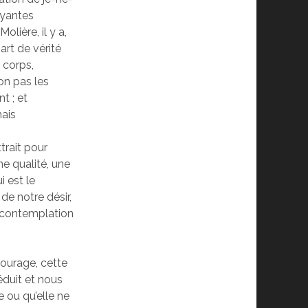
ayantes
lière, il y a,
rt de vérité
n corps,
non pas les
t ; et
mais
trait pour
ne qualité, une
i est le
de notre désir,
 contemplation
 courage, cette
éduit et nous
 ou qu’elle ne