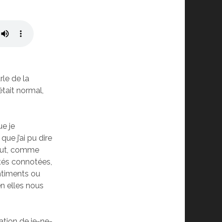
rle de la
était normal,
ue je
que j’ai pu dire
tout, comme
utés connotées,
ntiments ou
en elles nous
ation de je-ne-