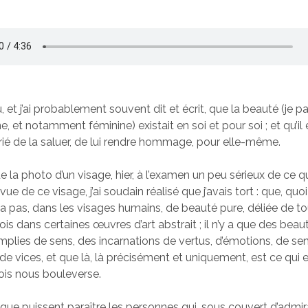
ru, et j’ai probablement souvent dit et écrit, que la beauté (je pa
 et notamment féminine) existait en soi et pour soi ; et qu’il 
rié de la saluer, de lui rendre hommage, pour elle-même.
e la photo d’un visage, hier, à l’examen un peu sérieux de ce q
vue de ce visage, j’ai soudain réalisé que j’avais tort : que, quoi 
n’y a pas, dans les visages humains, de beauté pure, déliée de 
fois dans certaines œuvres d’art abstrait ; il n’y a que des bea
plies de sens, des incarnations de vertus, d’émotions, de se
e vices, et que là, là précisément et uniquement, est ce qui 
ois nous bouleverse.
s que puissent paraître les personnes qui, sous couvert d’admir