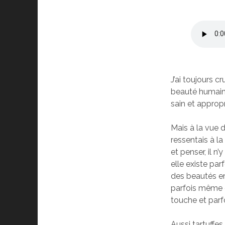
J’ai toujours c
beauté humaine,
sain et approp
Mais à la vue d
ressentais à la 
et penser, il 
elle existe par
des beautés em
parfois même d
touche et parf
Aussi tartuffe