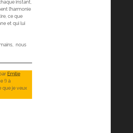
 chaque instant,
ment l’harmonie
tire, ce que
e et qui lui
 mains, nous
 par
Emilie
e !) à
e que je veux