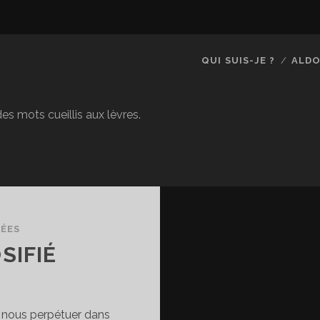
QUI SUIS-JE ?
ALDO
es mots cueillis aux lèvres.
DÉES
SIFIÉ
r nous perpétuer dans