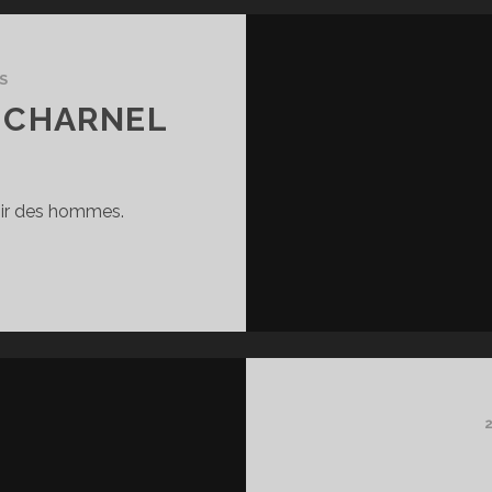
S
E CHARNEL
nir des hommes.
’ANGÉLIQUE
T
E
HARNEL