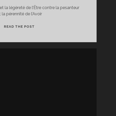
t la légèreté de l’Être contre la pesanteur
t la pérennité de l’Avoir
ÊTRE
READ THE POST
NE
SUFFIT
PAS