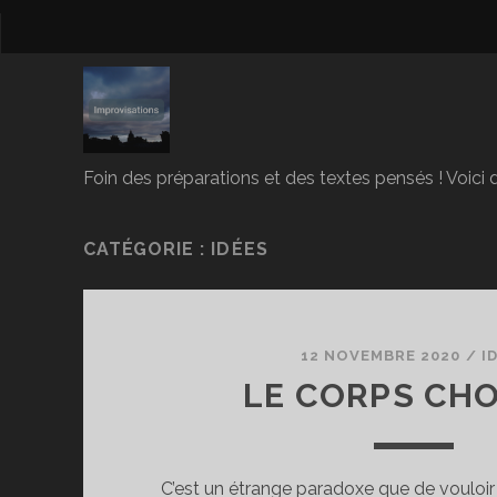
Foin des préparations et des textes pensés ! Voici d
CATÉGORIE :
IDÉES
12 NOVEMBRE 2020
/
I
LE CORPS CHO
C’est un étrange paradoxe que de vouloi