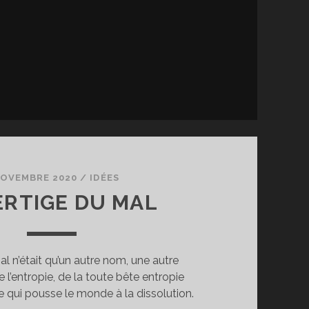
NOVEMBRE 2020
/
IDÉES
ERTIGE DU MAL
l n’était qu’un autre nom, une autre
 l’entropie, de la toute bête entropie
qui pousse le monde à la dissolution.