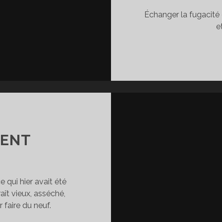
Échanger la fugacité e
e
S
ENT
qui hier avait été
aît vieux, asséché,
 faire du neuf.