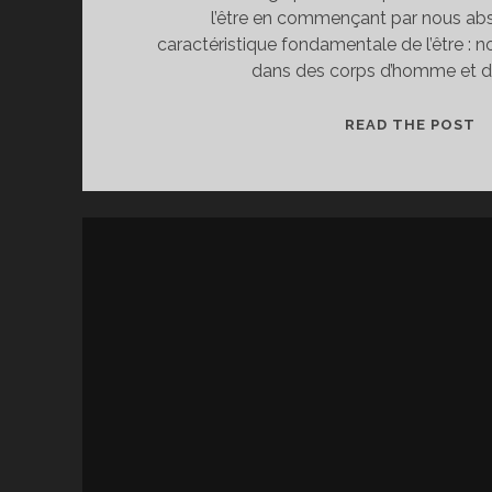
l’être en commençant par nous abs
caractéristique fondamentale de l’être :
dans des corps d’homme et 
L
READ THE POST
C
C