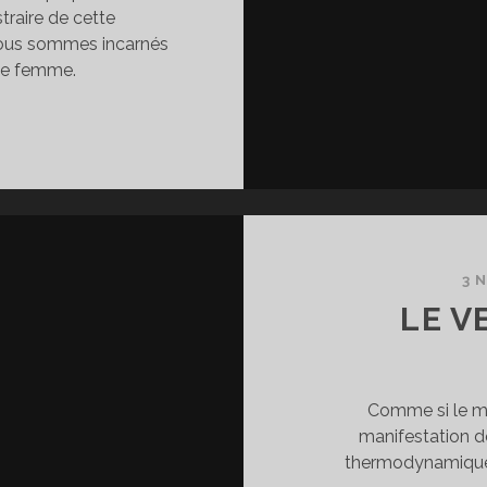
traire de cette
 nous sommes incarnés
de femme.
E
ORPS
HOSIFIÉ
3 
LE V
Comme si le ma
manifestation de
thermodynamique 