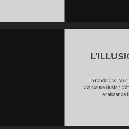
ÉSEMPAREMENT
L’ILLUS
La ronde des jours
délicieuse illusion d
renaissance 