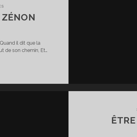
ES
E ZÉNON
 Quand il dit que la
out de son chemin, Et…
E
ARADOXE
E
ÉNON
ÊTRE