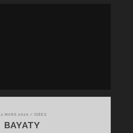
22 MARS 2020
/
IDÉES
BAYATY