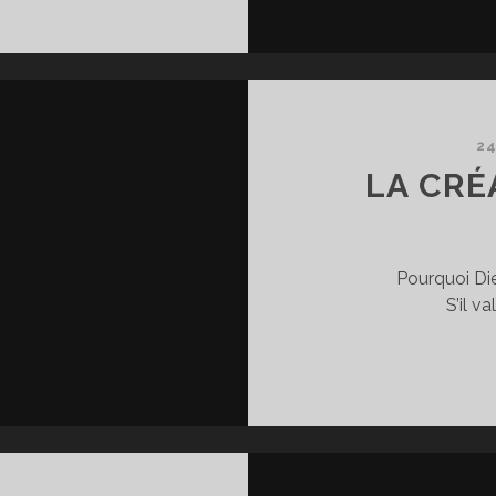
UX
NES
ET
XTINCTION
ES
SPÈCES)
24
LA CRÉ
Pourquoi Die
S’il v