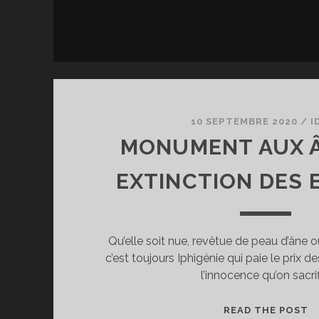
10 SEPTEMBRE 2020
/
I
MONUMENT AUX Â
EXTINCTION DES 
Qu’elle soit nue, revêtue de peau d’âne
c’est toujours Iphigénie qui paie le prix d
l’innocence qu’on sacrif
M
READ THE POST