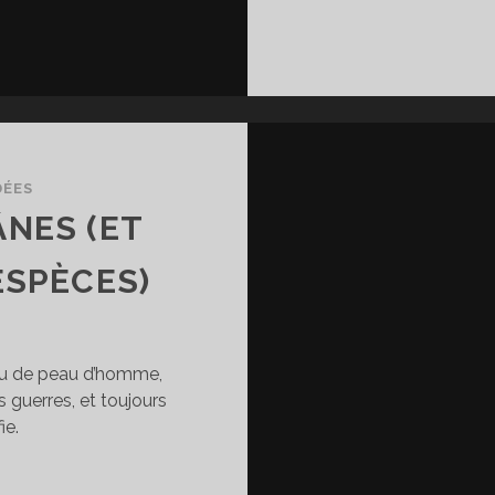
DÉES
NES (ET
ESPÈCES)
 ou de peau d’homme,
es guerres, et toujours
ie.
ONUMENT