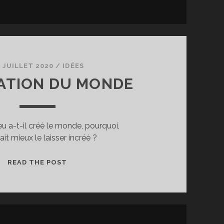
 JUILLET 2020
/
IDÉES
ATION DU MONDE
u a-t-il créé le monde, pourquoi,
alait mieux le laisser incréé ?
LA
READ THE POST
CRÉATION
DU
MONDE