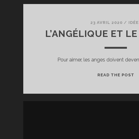
23 AVRIL 2020
/
IDÉE
L’ANGÉLIQUE ET L
Pour aimer, les anges doivent deve
L
READ THE POST
E
L
C