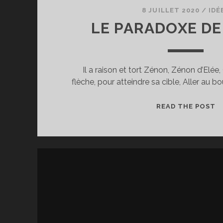
8 JUILLET 2020
/
IDÉ
LE PARADOXE D
Il a raison et tort Zénon, Zénon d’Elée,
flèche, pour atteindre sa cible, Aller au b
L
READ THE POST
P
D
Z