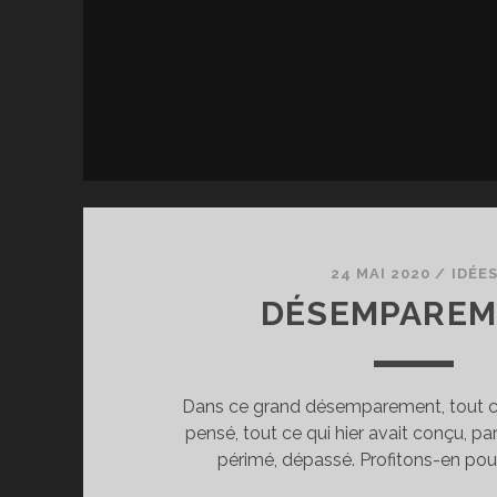
24 MAI 2020
/
IDÉE
DÉSEMPAREM
Dans ce grand désemparement, tout ce 
pensé, tout ce qui hier avait conçu, par
périmé, dépassé. Profitons-en pour