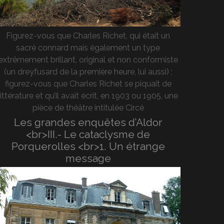
Figurez-vous que Charles Richet, qui était un
sacré connard mais également un type
extrêmement brillant, original et non conformiste
(un dreyfusard de la première heure, lui aussi) ;
figurez-vous que Charles Richet se piquait de
littérature et qu’il avait écrit, en 1903 ou 1905, une
pièce de théâtre intitulée Circé
Les grandes enquêtes d’Aldor
<br>III.- Le cataclysme de
Porquerolles <br>1. Un étrange
message