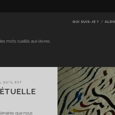
QUI SUIS-JE ?
ALDO
es mots cueillis aux lèvres.
L QU'IL EST
PÉTUELLE
llénaires que nous