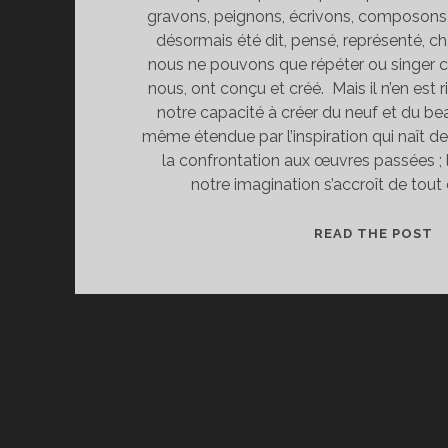
gravons, peignons, écrivons, composons,
désormais été dit, pensé, représenté, ch
nous ne pouvons que répéter ou singer c
nous, ont conçu et créé. Mais il n’en est ri
notre capacité à créer du neuf et du bea
même étendue par l’inspiration qui naît d
la confrontation aux œuvres passées ; l
notre imagination s’accroît de tout 
R
READ THE POST
P