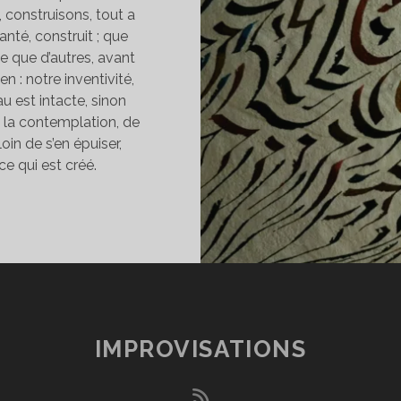
 construisons, tout a
anté, construit ; que
e que d’autres, avant
en : notre inventivité,
u est intacte, sinon
e la contemplation, de
oin de s’en épuiser,
ce qui est créé.
ECRÉATION
ERPÉTUELLE
IMPROVISATIONS
rss