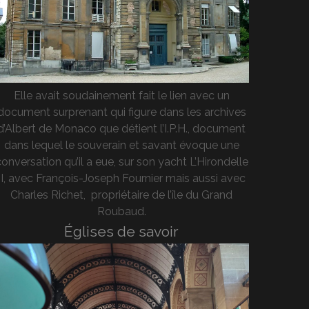
Elle avait soudainement fait le lien avec un
document surprenant qui figure dans les archives
d’Albert de Monaco que détient l’I.P.H., document
dans lequel le souverain et savant évoque une
onversation qu’il a eue, sur son yacht L’Hirondelle
II, avec François-Joseph Fournier mais aussi avec
Charles Richet, propriétaire de l’île du Grand
Roubaud.
Églises de savoir