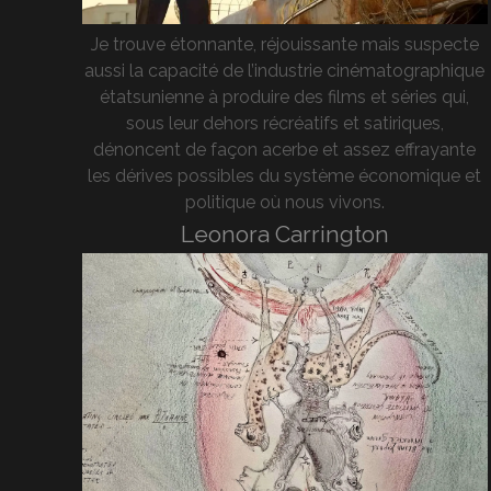
Je trouve étonnante, réjouissante mais suspecte
aussi la capacité de l’industrie cinématographique
étatsunienne à produire des films et séries qui,
sous leur dehors récréatifs et satiriques,
dénoncent de façon acerbe et assez effrayante
les dérives possibles du système économique et
politique où nous vivons.
Leonora Carrington