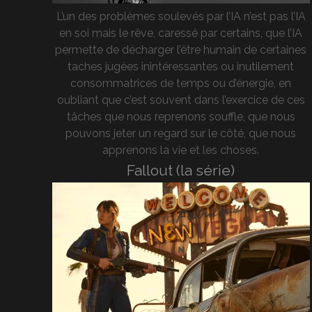
L’un des problèmes soulevés par l’IA n’est pas l’IA
en soi mais le rêve, caressé par certains, que l’IA
permette de décharger l’être humain de certaines
taches jugées inintéressantes ou inutilement
consommatrices de temps ou d’énergie, en
oubliant que c’est souvent dans l’exercice de ces
tâches que nous reprenons souffle, que nous
pouvons jeter un regard sur le côté, que nous
apprenons la vie et les choses.
Fallout (la série)