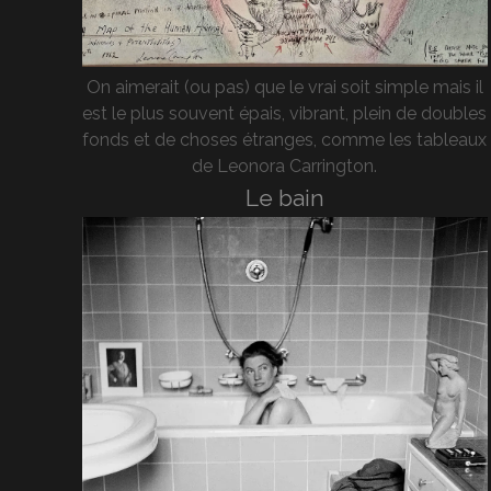
On aimerait (ou pas) que le vrai soit simple mais il
est le plus souvent épais, vibrant, plein de doubles
fonds et de choses étranges, comme les tableaux
de Leonora Carrington.
Le bain