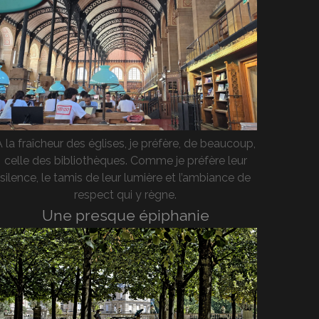
A la fraîcheur des églises, je préfère, de beaucoup,
celle des bibliothèques. Comme je préfère leur
silence, le tamis de leur lumière et l’ambiance de
respect qui y règne.
Une presque épiphanie