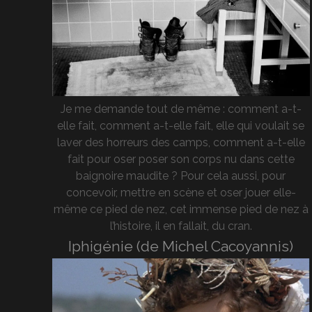
Je me demande tout de même : comment a-t-
elle fait, comment a-t-elle fait, elle qui voulait se
laver des horreurs des camps, comment a-t-elle
fait pour oser poser son corps nu dans cette
baignoire maudite ? Pour cela aussi, pour
concevoir, mettre en scène et oser jouer elle-
même ce pied de nez, cet immense pied de nez à
l’histoire, il en fallait, du cran.
Iphigénie (de Michel Cacoyannis)