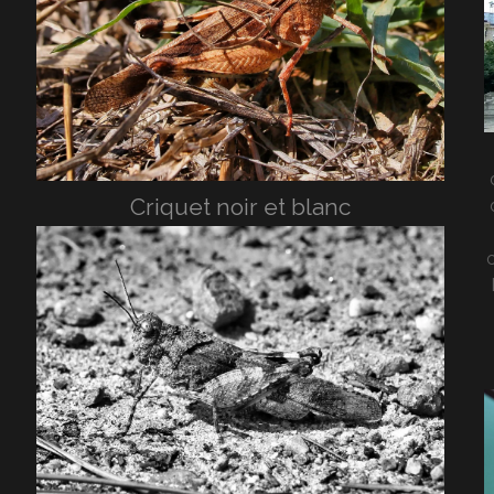
Criquet noir et blanc
c