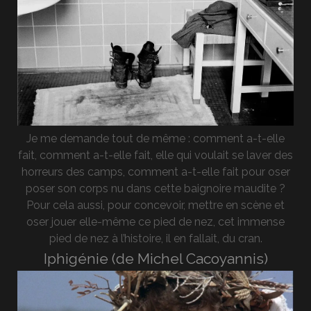
Je me demande tout de même : comment a-t-elle
fait, comment a-t-elle fait, elle qui voulait se laver des
horreurs des camps, comment a-t-elle fait pour oser
poser son corps nu dans cette baignoire maudite ?
Pour cela aussi, pour concevoir, mettre en scène et
oser jouer elle-même ce pied de nez, cet immense
pied de nez à l’histoire, il en fallait, du cran.
Iphigénie (de Michel Cacoyannis)