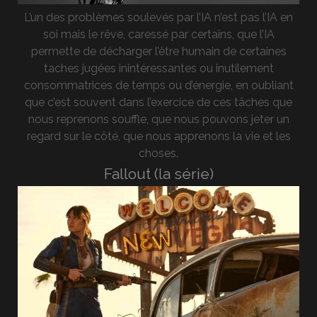
L’un des problèmes soulevés par l’IA n’est pas l’IA en
soi mais le rêve, caressé par certains, que l’IA
permette de décharger l’être humain de certaines
taches jugées inintéressantes ou inutilement
consommatrices de temps ou d’énergie, en oubliant
que c’est souvent dans l’exercice de ces tâches que
nous reprenons souffle, que nous pouvons jeter un
regard sur le côté, que nous apprenons la vie et les
choses.
Fallout (la série)