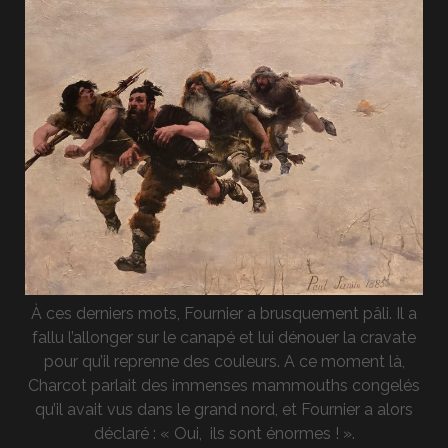
À ces derniers mots, Fournier a brusquement pâli. Il a
fallu l’allonger sur le canapé et lui dénouer la cravate
pour qu’il reprenne des couleurs. A ce moment là,
Charcot parlait des immenses mammouths congelés
qu’il avait vus dans le grand nord, et Fournier a alors
déclaré : « Oui, ils sont énormes ! ».