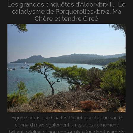
Les grandes enquêtes d’Aldor<br>III.- Le
cataclysme de Porquerolles<br>2. Ma
Chère et tendre Circé
Figurez-vous que Charles Richet, qui était un sacré
connard mais également un type extrêmement
brillant, original et non conformiste (un dreyfusard de