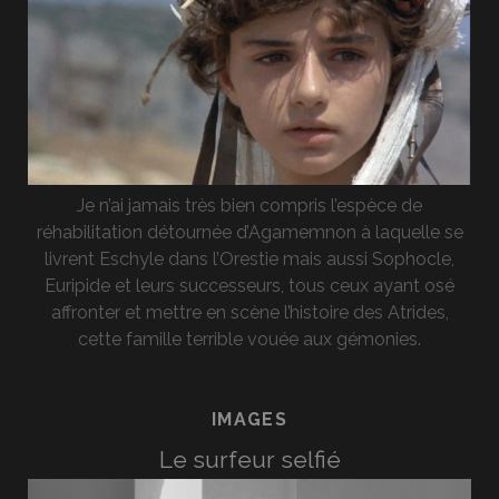
Je n’ai jamais très bien compris l’espèce de
réhabilitation détournée d’Agamemnon à laquelle se
livrent Eschyle dans l’Orestie mais aussi Sophocle,
Euripide et leurs successeurs, tous ceux ayant osé
affronter et mettre en scène l’histoire des Atrides,
cette famille terrible vouée aux gémonies.
IMAGES
Le surfeur selfié