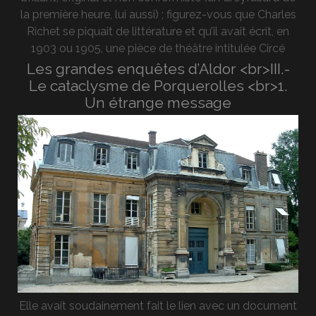
la première heure, lui aussi) ; figurez-vous que Charles
Richet se piquait de littérature et qu’il avait écrit, en
1903 ou 1905, une pièce de théâtre intitulée Circé
Les grandes enquêtes d’Aldor <br>III.-
Le cataclysme de Porquerolles <br>1.
Un étrange message
Elle avait soudainement fait le lien avec un document