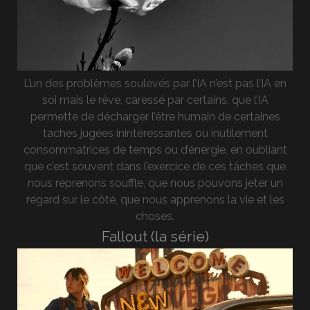
L’un des problèmes soulevés par l’IA n’est pas l’IA en
soi mais le rêve, caressé par certains, que l’IA
permette de décharger l’être humain de certaines
taches jugées inintéressantes ou inutilement
consommatrices de temps ou d’énergie, en oubliant
que c’est souvent dans l’exercice de ces tâches que
nous reprenons souffle, que nous pouvons jeter un
regard sur le côté, que nous apprenons la vie et les
choses.
Fallout (la série)