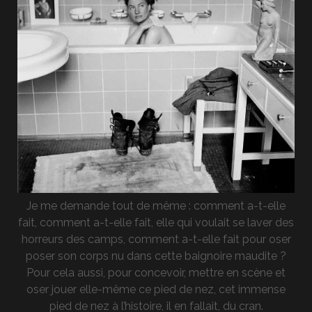
Je me demande tout de même : comment a-t-elle
fait, comment a-t-elle fait, elle qui voulait se laver des
horreurs des camps, comment a-t-elle fait pour oser
poser son corps nu dans cette baignoire maudite ?
Pour cela aussi, pour concevoir, mettre en scène et
oser jouer elle-même ce pied de nez, cet immense
pied de nez à l’histoire, il en fallait, du cran.