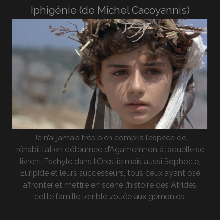
Iphigénie (de Michel Cacoyannis)
Je n’ai jamais très bien compris l’espèce de
réhabilitation détournée d’Agamemnon à laquelle se
livrent Eschyle dans l’Orestie mais aussi Sophocle,
Euripide et leurs successeurs, tous ceux ayant osé
affronter et mettre en scène l’histoire des Atrides,
cette famille terrible vouée aux gémonies.