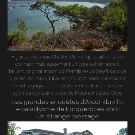
Figurez-vous que Charles Richet, qui était un sacré
connard mais également un type extrêmement
brillant, original et non conformiste (un dreyfusard de
la première heure, lui aussi) ; figurez-vous que Charles
Richet se piquait de littérature et qu’il avait écrit, en
1903 ou 1905, une pièce de théâtre intitulée Circé
Les grandes enquêtes d’Aldor <br>III.-
Le cataclysme de Porquerolles <br>1.
Un étrange message