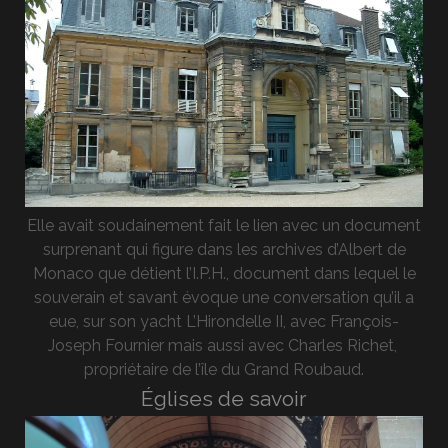
Elle avait soudainement fait le lien avec un document
surprenant qui figure dans les archives d’Albert de
Monaco que détient l’I.P.H., document dans lequel le
souverain et savant évoque une conversation qu’il a
eue, sur son yacht L’Hirondelle II, avec François-
Joseph Fournier mais aussi avec Charles Richet,
propriétaire de l’île du Grand Roubaud.
Églises de savoir