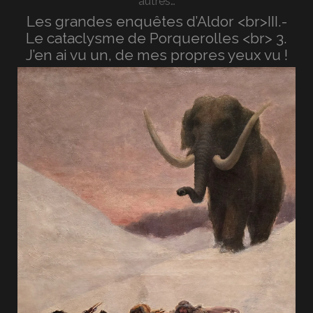
autres…
Les grandes enquêtes d’Aldor <br>III.-
Le cataclysme de Porquerolles <br> 3.
J’en ai vu un, de mes propres yeux vu !