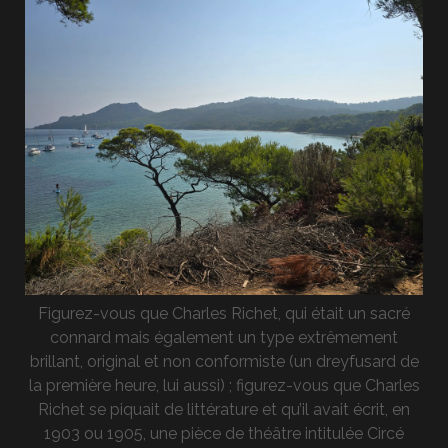
Figurez-vous que Charles Richet, qui était un sacré
connard mais également un type extrêmement
brillant, original et non conformiste (un dreyfusard de
la première heure, lui aussi) ; figurez-vous que Charles
Richet se piquait de littérature et qu’il avait écrit, en
1903 ou 1905, une pièce de théâtre intitulée Circé