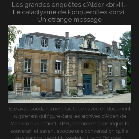
Les grandes enquêtes d’Aldor <br>III.-
Le cataclysme de Porquerolles <br>1.
Un étrange message
Elle avait soudainement fait le lien avec un document
surprenant qui figure dans les archives d’Albert de
Monaco que détient l’I.P.H., document dans lequel le
souverain et savant évoque une conversation qu’il a
eue, sur son yacht L’Hirondelle II, avec François-