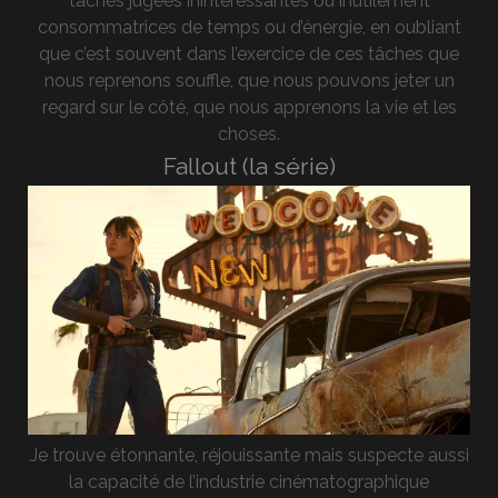
taches jugées inintéressantes ou inutilement
consommatrices de temps ou d’énergie, en oubliant
que c’est souvent dans l’exercice de ces tâches que
nous reprenons souffle, que nous pouvons jeter un
regard sur le côté, que nous apprenons la vie et les
choses.
Fallout (la série)
Je trouve étonnante, réjouissante mais suspecte aussi
la capacité de l’industrie cinématographique