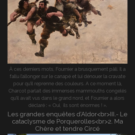
À ces derniers mots, Fournier a brusquement pâli. Il a
fallu l’allonger sur le canapé et lui dénouer la cravate
pour qu’il reprenne des couleurs. A ce moment là,
Charcot parlait des immenses mammouths congelés
qu’il avait vus dans le grand nord, et Fournier a alors
déclaré : « Oui, ils sont énormes ! ».
Les grandes enquêtes d’Aldor<br>III.- Le
cataclysme de Porquerolles<br>2. Ma
Chère et tendre Circé