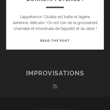
L’appétence ! Qu’elle est belle et légère,
aérienne, délicate ! On est loin de la grossièreté
charnelle et intestinale de l’appétit et du désir !
BONNE
READ THE POST
APPÉTENCE
!
IMPROVISATIONS
rss