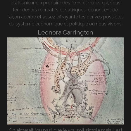
étatsunienne à produire des films et séries qui, sous
leur dehors récréatifs et satiriques, dénoncent de
façon acerbe et assez effrayante les dérives possibles
du système économique et politique où nous vivons.
Leonora Carrington
On aimerait (ou pas) que le vrai soit simple mais il est