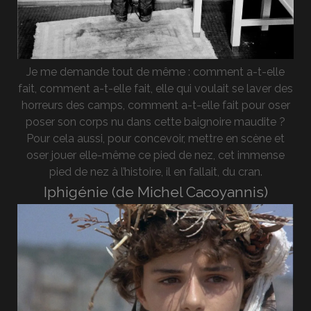
Je me demande tout de même : comment a-t-elle
fait, comment a-t-elle fait, elle qui voulait se laver des
horreurs des camps, comment a-t-elle fait pour oser
poser son corps nu dans cette baignoire maudite ?
Pour cela aussi, pour concevoir, mettre en scène et
oser jouer elle-même ce pied de nez, cet immense
pied de nez à l’histoire, il en fallait, du cran.
Iphigénie (de Michel Cacoyannis)