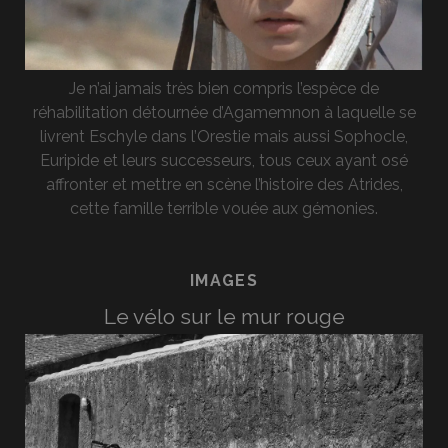
Je n’ai jamais très bien compris l’espèce de
réhabilitation détournée d’Agamemnon à laquelle se
livrent Eschyle dans l’Orestie mais aussi Sophocle,
Euripide et leurs successeurs, tous ceux ayant osé
affronter et mettre en scène l’histoire des Atrides,
cette famille terrible vouée aux gémonies.
IMAGES
Le vélo sur le mur rouge