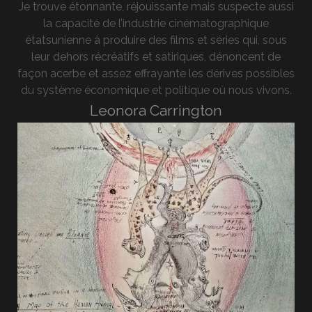
Je trouve étonnante, réjouissante mais suspecte aussi
la capacité de l’industrie cinématographique
étatsunienne à produire des films et séries qui, sous
leur dehors récréatifs et satiriques, dénoncent de
façon acerbe et assez effrayante les dérives possibles
du système économique et politique où nous vivons.
Leonora Carrington