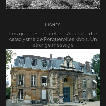
LIGNES
Les grandes enquêtes d’Aldor <br>Le
cataclysme de Porquerolles <br>1. Un
étrange message