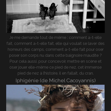
Je me demande tout de même : comment a-t-elle
fait, comment a-t-elle fait, elle qui voulait se laver des
horreurs des camps, comment a-t-elle fait pour oser
poser son corps nu dans cette baignoire maudite ?
Pour cela aussi, pour concevoir, mettre en scène et
oser jouer elle-même ce pied de nez, cet immense
pied de nez à l’histoire, il en fallait, du cran.
Iphigénie (de Michel Cacoyannis)