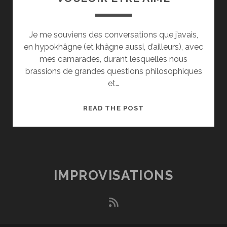
Je me souviens des conversations que j’avais,
en hypokhâgne (et khâgne aussi, d’ailleurs), avec
mes camarades, durant lesquelles nous
brassions de grandes questions philosophiques
et…
VOULOIR
READ THE POST
ÊTRE
AIMÉ
IMPROVISATIONS
rss