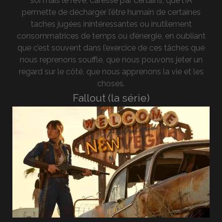
soi mais le rêve, caressé par certains, que l’IA
permette de décharger l’être humain de certaines
taches jugées inintéressantes ou inutilement
consommatrices de temps ou d’énergie, en oubliant
que c’est souvent dans l’exercice de ces tâches que
nous reprenons souffle, que nous pouvons jeter un
regard sur le côté, que nous apprenons la vie et les
choses.
Fallout (la série)