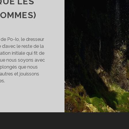
QUE LES
HOMMES)
de Po-Io, le dresseur
 d’avec le reste de la
ation initiale qui fit de
que nous soyons avec
t plongés que nous
utres et jouissons
es.
UE
A
ONTAGNE
ST
ELLE
MAIS