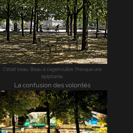
C’était beau. Beau à s’agenouiller. Presque une
épiphanie.
La confusion des volontés