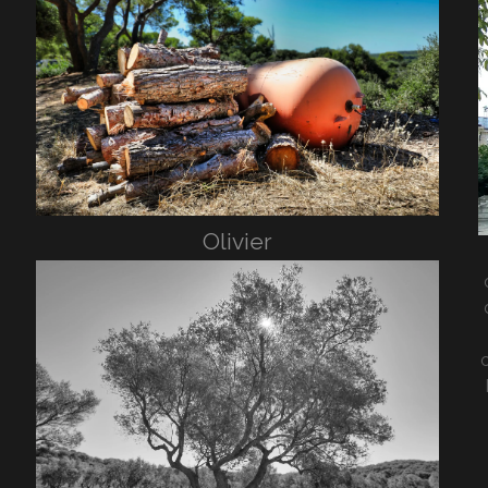
Olivier
c