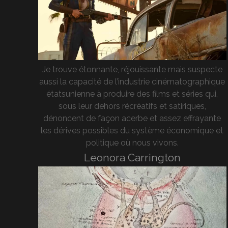
Je trouve étonnante, réjouissante mais suspecte
aussi la capacité de l’industrie cinématographique
étatsunienne à produire des films et séries qui,
sous leur dehors récréatifs et satiriques,
dénoncent de façon acerbe et assez effrayante
les dérives possibles du système économique et
politique où nous vivons.
Leonora Carrington