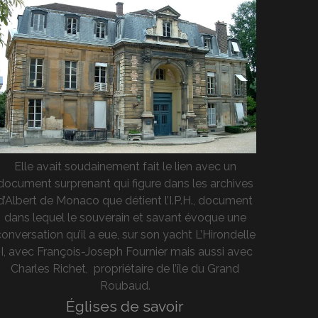
Elle avait soudainement fait le lien avec un
document surprenant qui figure dans les archives
d’Albert de Monaco que détient l’I.P.H., document
dans lequel le souverain et savant évoque une
onversation qu’il a eue, sur son yacht L’Hirondelle
II, avec François-Joseph Fournier mais aussi avec
Charles Richet, propriétaire de l’île du Grand
Roubaud.
Églises de savoir