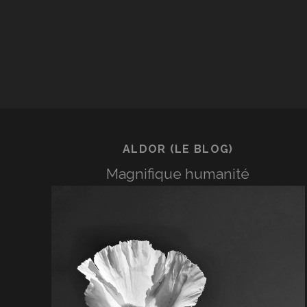
P
A
P
Q
L
F
E
L
ALDOR (LE BLOG)
H
Magnifique humanité