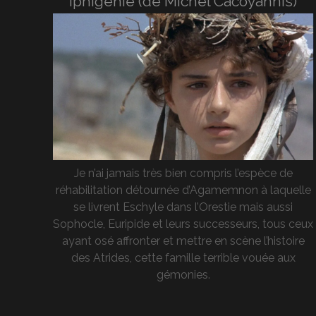
Iphigénie (de Michel Cacoyannis)
Je n’ai jamais très bien compris l’espèce de
réhabilitation détournée d’Agamemnon à laquelle
se livrent Eschyle dans l’Orestie mais aussi
Sophocle, Euripide et leurs successeurs, tous ceux
ayant osé affronter et mettre en scène l’histoire
des Atrides, cette famille terrible vouée aux
gémonies.