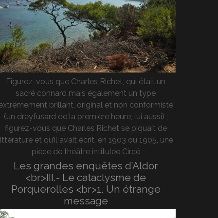
Figurez-vous que Charles Richet, qui était un
sacré connard mais également un type
extrêmement brillant, original et non conformiste
(un dreyfusard de la première heure, lui aussi) ;
figurez-vous que Charles Richet se piquait de
littérature et qu’il avait écrit, en 1903 ou 1905, une
pièce de théâtre intitulée Circé
Les grandes enquêtes d’Aldor
<br>III.- Le cataclysme de
Porquerolles <br>1. Un étrange
message