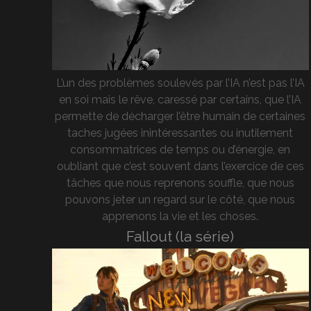
L’un des problèmes soulevés par l’IA n’est pas l’IA
en soi mais le rêve, caressé par certains, que l’IA
permette de décharger l’être humain de certaines
taches jugées inintéressantes ou inutilement
consommatrices de temps ou d’énergie, en
oubliant que c’est souvent dans l’exercice de ces
tâches que nous reprenons souffle, que nous
pouvons jeter un regard sur le côté, que nous
apprenons la vie et les choses.
Fallout (la série)