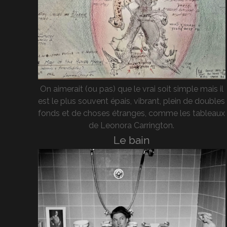
On aimerait (ou pas) que le vrai soit simple mais il
est le plus souvent épais, vibrant, plein de doubles
fonds et de choses étranges, comme les tableaux
de Leonora Carrington.
Le bain