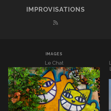
AS
IMPROVISATIONS
USSI
ASSIONNANTE
rss
UE
ES
EMMES
T
ES
OMMES)
IMAGES
Le Chat