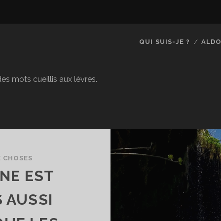
QUI SUIS-JE ?
ALDO
es mots cueillis aux lèvres.
E CHOSES
NE EST
S AUSSI