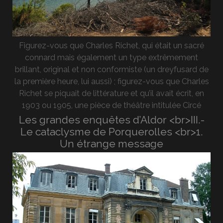
Figurez-vous que Charles Richet, qui était un sacré
connard mais également un type extrêmement
brillant, original et non conformiste (un dreyfusard de
la première heure, lui aussi) ; figurez-vous que Charles
Richet se piquait de littérature et qu’il avait écrit, en
1903 ou 1905, une pièce de théâtre intitulée Circé
Les grandes enquêtes d’Aldor <br>III.-
Le cataclysme de Porquerolles <br>1.
Un étrange message