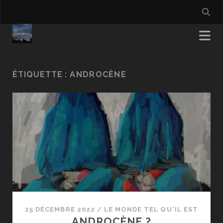
ÉTIQUETTE :
ANDROCÈNE
25 DÉCEMBRE 2022
/
LE MONDE TEL QU'IL EST
ANDROCÈNE ?