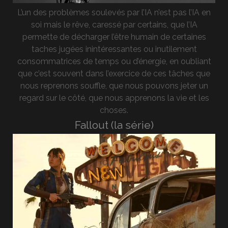
L’un des problèmes soulevés par l’IA n’est pas l’IA en
soi mais le rêve, caressé par certains, que l’IA
permette de décharger l’être humain de certaines
taches jugées inintéressantes ou inutilement
consommatrices de temps ou d’énergie, en oubliant
que c’est souvent dans l’exercice de ces tâches que
nous reprenons souffle, que nous pouvons jeter un
regard sur le côté, que nous apprenons la vie et les
choses.
Fallout (la série)