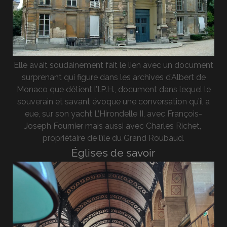
Elle avait soudainement fait le lien avec un document
surprenant qui figure dans les archives d’Albert de
Monaco que détient l’I.P.H., document dans lequel le
souverain et savant évoque une conversation qu’il a
eue, sur son yacht L’Hirondelle II, avec François-
Joseph Fournier mais aussi avec Charles Richet,
propriétaire de l’île du Grand Roubaud.
Églises de savoir