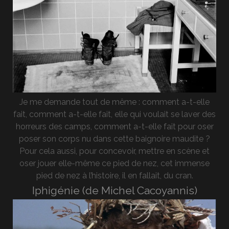
Je me demande tout de même : comment a-t-elle
fait, comment a-t-elle fait, elle qui voulait se laver des
horreurs des camps, comment a-t-elle fait pour oser
poser son corps nu dans cette baignoire maudite ?
Pour cela aussi, pour concevoir, mettre en scène et
oser jouer elle-même ce pied de nez, cet immense
pied de nez à l’histoire, il en fallait, du cran.
Iphigénie (de Michel Cacoyannis)