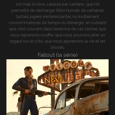
soi mais le rêve, caressé par certains, que l’IA
permette de décharger l’être humain de certaines
taches jugées inintéressantes ou inutilement
consommatrices de temps ou d’énergie, en oubliant
que c’est souvent dans l’exercice de ces tâches que
nous reprenons souffle, que nous pouvons jeter un
regard sur le côté, que nous apprenons la vie et les
choses.
Fallout (la série)