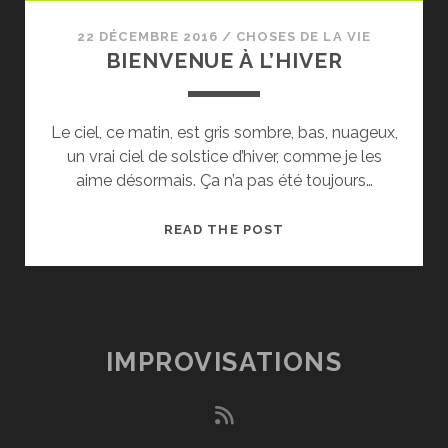
22 DÉCEMBRE 2016
/
CHOSES DE LA VIE
BIENVENUE À L’HIVER
Le ciel, ce matin, est gris sombre, bas, nuageux,
un vrai ciel de solstice d’hiver, comme je les
aime désormais. Ça n’a pas été toujours…
BIENVENUE
READ THE POST
À
L’HIVER
IMPROVISATIONS
rss