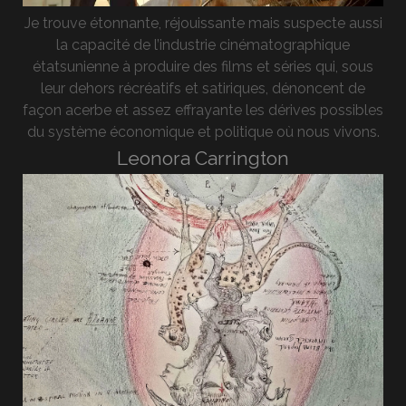
Je trouve étonnante, réjouissante mais suspecte aussi
la capacité de l’industrie cinématographique
étatsunienne à produire des films et séries qui, sous
leur dehors récréatifs et satiriques, dénoncent de
façon acerbe et assez effrayante les dérives possibles
du système économique et politique où nous vivons.
Leonora Carrington