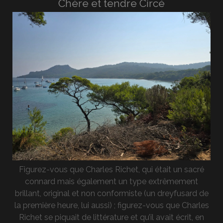
Chère et tendre Circé
Figurez-vous que Charles Richet, qui était un sacré
connard mais également un type extrêmement
brillant, original et non conformiste (un dreyfusard de
la première heure, lui aussi) ; figurez-vous que Charles
Richet se piquait de littérature et qu’il avait écrit, en