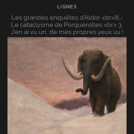
LIGNES
Les grandes enquêtes d’Aldor <br>III.-
Le cataclysme de Porquerolles <br> 3.
J’en ai vu un, de mes propres yeux vu !