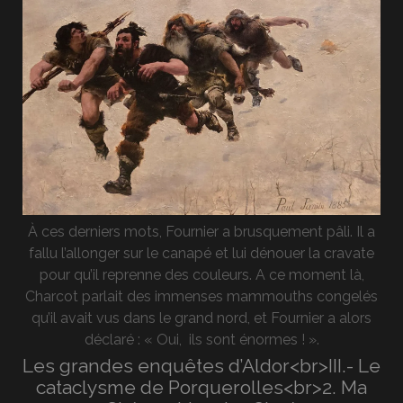
À ces derniers mots, Fournier a brusquement pâli. Il a
fallu l’allonger sur le canapé et lui dénouer la cravate
pour qu’il reprenne des couleurs. A ce moment là,
Charcot parlait des immenses mammouths congelés
qu’il avait vus dans le grand nord, et Fournier a alors
déclaré : « Oui, ils sont énormes ! ».
Les grandes enquêtes d’Aldor<br>III.- Le
cataclysme de Porquerolles<br>2. Ma