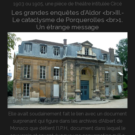
1903 ou 1905, une pièce de théâtre intitulée Circé
Les grandes enquêtes d’Aldor <br>III.-
Le cataclysme de Porquerolles <br>1.
Un étrange message
Elle avait soudainement fait le lien avec un document
surprenant qui figure dans les archives d’Albert de
Monaco que détient l’I.P.H., document dans lequel le