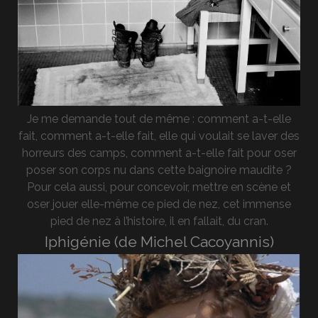
Je me demande tout de même : comment a-t-elle
fait, comment a-t-elle fait, elle qui voulait se laver des
horreurs des camps, comment a-t-elle fait pour oser
poser son corps nu dans cette baignoire maudite ?
Pour cela aussi, pour concevoir, mettre en scène et
oser jouer elle-même ce pied de nez, cet immense
pied de nez à l’histoire, il en fallait, du cran.
Iphigénie (de Michel Cacoyannis)