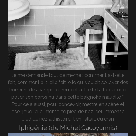
Je me demande tout de même : comment a-t-elle
fait, comment a-t-elle fait, elle qui voulait se laver des
horreurs des camps, comment a-t-elle fait pour oser
poser son corps nu dans cette baignoire maudite ?
Pour cela aussi, pour concevoir, mettre en scène et
oser jouer elle-même ce pied de nez, cet immense
pied de nez à l’histoire, il en fallait, du cran.
Iphigénie (de Michel Cacoyannis)