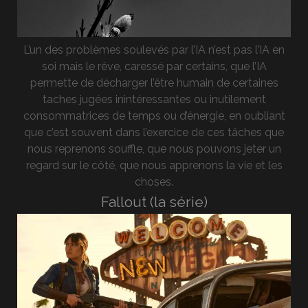
L’un des problèmes soulevés par l’IA n’est pas l’IA en
soi mais le rêve, caressé par certains, que l’IA
permette de décharger l’être humain de certaines
taches jugées inintéressantes ou inutilement
consommatrices de temps ou d’énergie, en oubliant
que c’est souvent dans l’exercice de ces tâches que
nous reprenons souffle, que nous pouvons jeter un
regard sur le côté, que nous apprenons la vie et les
choses.
Fallout (la série)