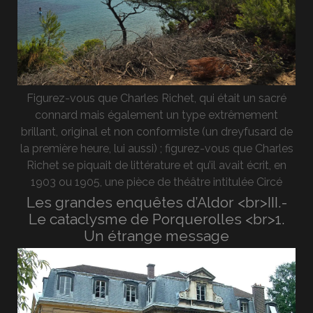
Figurez-vous que Charles Richet, qui était un sacré
connard mais également un type extrêmement
brillant, original et non conformiste (un dreyfusard de
la première heure, lui aussi) ; figurez-vous que Charles
Richet se piquait de littérature et qu’il avait écrit, en
1903 ou 1905, une pièce de théâtre intitulée Circé
Les grandes enquêtes d’Aldor <br>III.-
Le cataclysme de Porquerolles <br>1.
Un étrange message