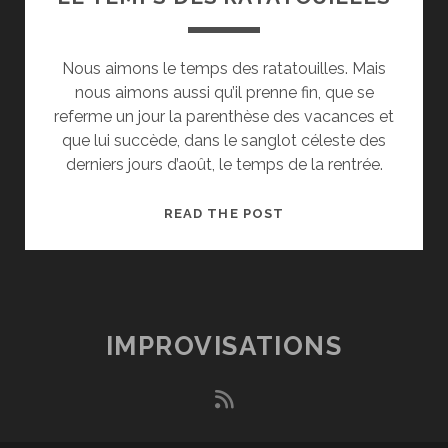
Nous aimons le temps des ratatouilles. Mais
nous aimons aussi qu’il prenne fin, que se
referme un jour la parenthèse des vacances et
que lui succède, dans le sanglot céleste des
derniers jours d’août, le temps de la rentrée.
LE
READ THE POST
TEMPS
DES
RATATOUILLES
IMPROVISATIONS
rss