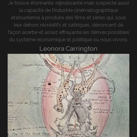
Je trouve étonnante, réjouissante mais suspecte aussi
la capacité de l’industrie cinématographique
étatsunienne à produire des films et séries qui, sous
leur dehors récréatifs et satiriques, dénoncent de
façon acerbe et assez effrayante les dérives possibles
du système économique et politique où nous vivons.
Leonora Carrington