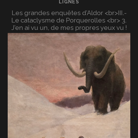
LIGNES
Les grandes enquêtes d’Aldor <br>III.-
Le cataclysme de Porquerolles <br> 3.
J’en ai vu un, de mes propres yeux vu !