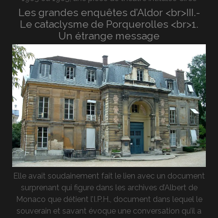
Les grandes enquêtes d’Aldor <br>III.-
Le cataclysme de Porquerolles <br>1.
Un étrange message
Elle avait soudainement fait le lien avec un document
surprenant qui figure dans les archives d’Albert de
Monaco que détient l’I.P.H., document dans lequel le
souverain et savant évoque une conversation qu’il a