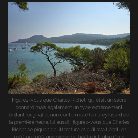
Figurez-vous que Charles Richet, qui était un sacré
connard mais également un type extrêmement
brillant, original et non conformiste (un dreyfusard de
la première heure, lui aussi) ; figurez-vous que Charles
Richet se piquait de littérature et qu’il avait écrit, en
1903 ou 1905, une pièce de théâtre intitulée Circé