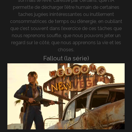
soi mais le rêve, caressé par certains, que l’IA
permette de décharger l’être humain de certaines
taches jugées inintéressantes ou inutilement
consommatrices de temps ou d’énergie, en oubliant
que c’est souvent dans l’exercice de ces tâches que
nous reprenons souffle, que nous pouvons jeter un
regard sur le côté, que nous apprenons la vie et les
choses.
Fallout (la série)