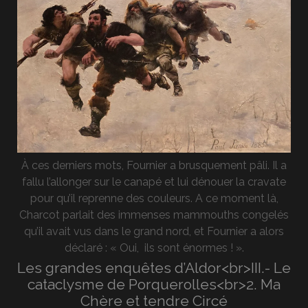
À ces derniers mots, Fournier a brusquement pâli. Il a
fallu l’allonger sur le canapé et lui dénouer la cravate
pour qu’il reprenne des couleurs. A ce moment là,
Charcot parlait des immenses mammouths congelés
qu’il avait vus dans le grand nord, et Fournier a alors
déclaré : « Oui, ils sont énormes ! ».
Les grandes enquêtes d’Aldor<br>III.- Le
cataclysme de Porquerolles<br>2. Ma
Chère et tendre Circé