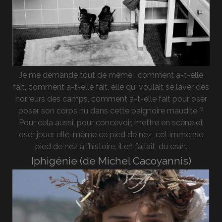
Je me demande tout de même : comment a-t-elle
fait, comment a-t-elle fait, elle qui voulait se laver des
horreurs des camps, comment a-t-elle fait pour oser
poser son corps nu dans cette baignoire maudite ?
Pour cela aussi, pour concevoir, mettre en scène et
oser jouer elle-même ce pied de nez, cet immense
pied de nez à l’histoire, il en fallait, du cran.
Iphigénie (de Michel Cacoyannis)