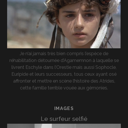
Je n’ai jamais très bien compris l’espèce de
réhabilitation détournée d’Agamemnon à laquelle se
livrent Eschyle dans l’Orestie mais aussi Sophocle,
Euripide et leurs successeurs, tous ceux ayant osé
affronter et mettre en scène l’histoire des Atrides,
cette famille terrible vouée aux gémonies.
IMAGES
Le surfeur selfié