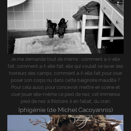
Je me demande tout de même : comment a-t-elle
fait, comment a-t-elle fait, elle qui voulait se laver des
horreurs des camps, comment a-t-elle fait pour oser
poser son corps nu dans cette baignoire maudite ?
Pour cela aussi, pour concevoir, mettre en scène et
oser jouer elle-même ce pied de nez, cet immense
pied de nez à l’histoire, il en fallait, du cran.
Iphigénie (de Michel Cacoyannis)