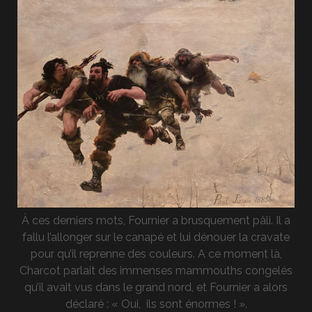
À ces derniers mots, Fournier a brusquement pâli. Il a
fallu l’allonger sur le canapé et lui dénouer la cravate
pour qu’il reprenne des couleurs. A ce moment là,
Charcot parlait des immenses mammouths congelés
qu’il avait vus dans le grand nord, et Fournier a alors
déclaré : « Oui, ils sont énormes ! ».