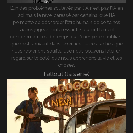
L’un des problèmes soulevés par l’IA n’est pas l’IA en
soi mais le rêve, caressé par certains, que l’IA
permette de décharger l’être humain de certaines
taches jugées inintéressantes ou inutilement
consommatrices de temps ou d’énergie, en oubliant
que c’est souvent dans l’exercice de ces tâches que
nous reprenons souffle, que nous pouvons jeter un
regard sur le côté, que nous apprenons la vie et les
choses.
Fallout (la série)