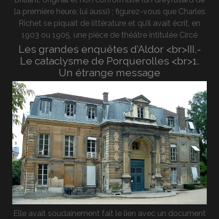
la première heure, lui aussi) ; figurez-vous que Charles
Richet se piquait de littérature et qu’il avait écrit, en
1903 ou 1905, une pièce de théâtre intitulée Circé
Les grandes enquêtes d’Aldor <br>III.-
Le cataclysme de Porquerolles <br>1.
Un étrange message
Elle avait soudainement fait le lien avec un document