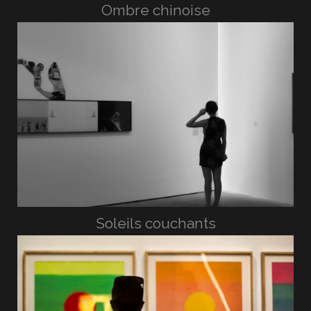
Ombre chinoise
Soleils couchants