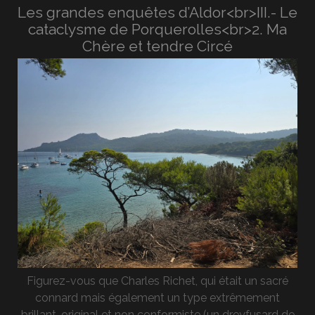
Les grandes enquêtes d’Aldor<br>III.- Le
cataclysme de Porquerolles<br>2. Ma
Chère et tendre Circé
Figurez-vous que Charles Richet, qui était un sacré
connard mais également un type extrêmement
brillant, original et non conformiste (un dreyfusard de