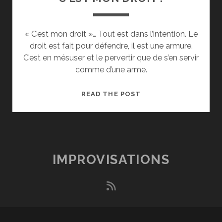
« C’est mon droit »… Tout est dans l’intention. Le
droit est fait pour défendre, il est une armure.
C’est en mésuser et le pervertir que de s’en servir
comme d’une arme.
C’EST
READ THE POST
MON
DROIT
!
IMPROVISATIONS
rss