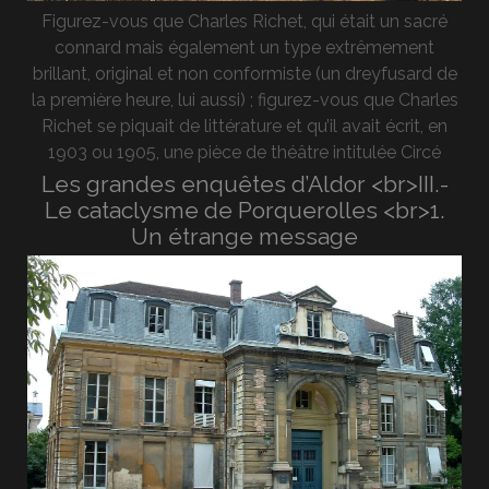
Figurez-vous que Charles Richet, qui était un sacré
connard mais également un type extrêmement
brillant, original et non conformiste (un dreyfusard de
la première heure, lui aussi) ; figurez-vous que Charles
Richet se piquait de littérature et qu’il avait écrit, en
1903 ou 1905, une pièce de théâtre intitulée Circé
Les grandes enquêtes d’Aldor <br>III.-
Le cataclysme de Porquerolles <br>1.
Un étrange message