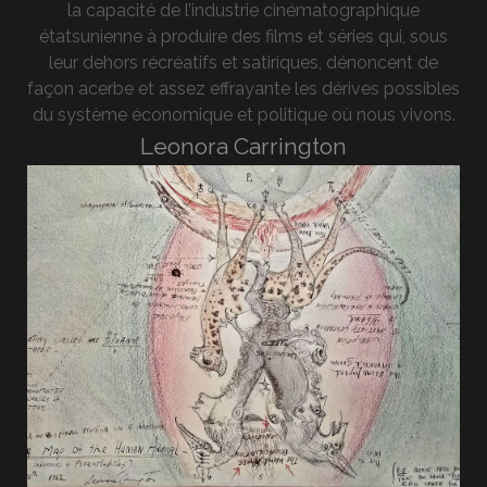
la capacité de l’industrie cinématographique
étatsunienne à produire des films et séries qui, sous
leur dehors récréatifs et satiriques, dénoncent de
façon acerbe et assez effrayante les dérives possibles
du système économique et politique où nous vivons.
Leonora Carrington