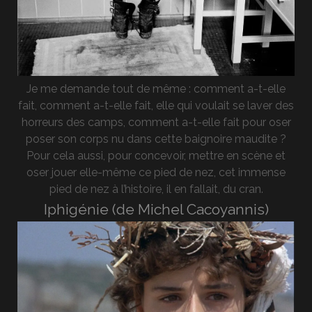
Je me demande tout de même : comment a-t-elle
fait, comment a-t-elle fait, elle qui voulait se laver des
horreurs des camps, comment a-t-elle fait pour oser
poser son corps nu dans cette baignoire maudite ?
Pour cela aussi, pour concevoir, mettre en scène et
oser jouer elle-même ce pied de nez, cet immense
pied de nez à l’histoire, il en fallait, du cran.
Iphigénie (de Michel Cacoyannis)