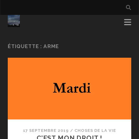
ÉTIQUETTE :
ARME
17 SEPTEMBRE 2019
/
CHOSES DE LA VIE
C’EST MON DROIT !