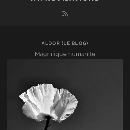
LA
NORME
rss
ALDOR (LE BLOG)
Magnifique humanité