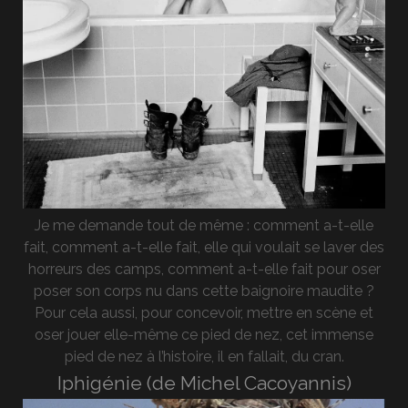
Je me demande tout de même : comment a-t-elle
fait, comment a-t-elle fait, elle qui voulait se laver des
horreurs des camps, comment a-t-elle fait pour oser
poser son corps nu dans cette baignoire maudite ?
Pour cela aussi, pour concevoir, mettre en scène et
oser jouer elle-même ce pied de nez, cet immense
pied de nez à l’histoire, il en fallait, du cran.
Iphigénie (de Michel Cacoyannis)