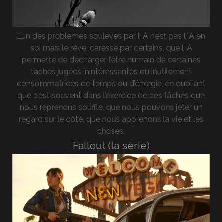
L’un des problèmes soulevés par l’IA n’est pas l’IA en
soi mais le rêve, caressé par certains, que l’IA
permette de décharger l’être humain de certaines
taches jugées inintéressantes ou inutilement
consommatrices de temps ou d’énergie, en oubliant
que c’est souvent dans l’exercice de ces tâches que
nous reprenons souffle, que nous pouvons jeter un
regard sur le côté, que nous apprenons la vie et les
choses.
Fallout (la série)