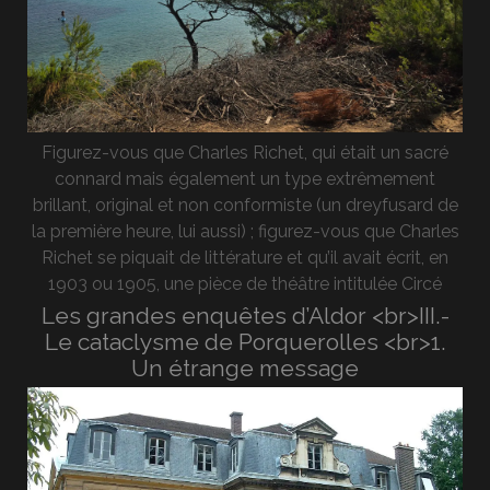
Figurez-vous que Charles Richet, qui était un sacré
connard mais également un type extrêmement
brillant, original et non conformiste (un dreyfusard de
la première heure, lui aussi) ; figurez-vous que Charles
Richet se piquait de littérature et qu’il avait écrit, en
1903 ou 1905, une pièce de théâtre intitulée Circé
Les grandes enquêtes d’Aldor <br>III.-
Le cataclysme de Porquerolles <br>1.
Un étrange message