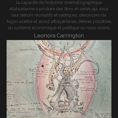
la capacité de l’industrie cinématographique
étatsunienne à produire des films et séries qui, sous
leur dehors récréatifs et satiriques, dénoncent de
façon acerbe et assez effrayante les dérives possibles
du système économique et politique où nous vivons.
Leonora Carrington