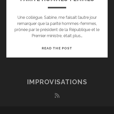
Une collègue, Sabine, me faisait l’autre jour
remarquer que la parité hommes-femmes,
prônée par le président de la République et le
Premier ministre, était plus…
PARITÉ
READ THE POST
HOMMES-
FEMMES
IMPROVISATIONS
rss