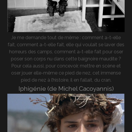
Je me demande tout de même : comment a-t-elle
fait, comment a-t-elle fait, elle qui voulait se laver des
horreurs des camps, comment a-t-elle fait pour oser
poser son corps nu dans cette baignoire maudite ?
Pour cela aussi, pour concevoir, mettre en scène et
oser jouer elle-même ce pied de nez, cet immense
pied de nez à l’histoire, il en fallait, du cran.
Iphigénie (de Michel Cacoyannis)