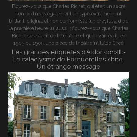
Figurez-vous que Charles Richet, qui était un sacré
connard mais également un type extrêmement
brillant, original et non conformiste (un dreyfusard de
la première heure, lui aussi) ; figurez-vous que Charles
Richet se piquait de littérature et qu’il avait écrit, en
1903 ou 1905, une pièce de théâtre intitulée Circé
Les grandes enquêtes d’Aldor <br>III.-
Le cataclysme de Porquerolles <br>1.
Un étrange message