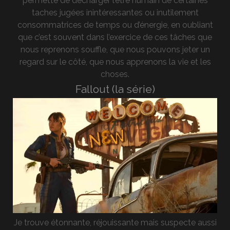
permette de décharger l’être humain de certaines
taches jugées inintéressantes ou inutilement
consommatrices de temps ou d’énergie, en oubliant
que c’est souvent dans l’exercice de ces tâches que
nous reprenons souffle, que nous pouvons jeter un
regard sur le côté, que nous apprenons la vie et les
choses.
Fallout (la série)
Je trouve étonnante, réjouissante mais suspecte aussi