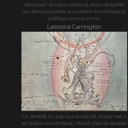
dénoncent de façon acerbe et assez effrayante
les dérives possibles du système économique et
politique où nous vivons.
Leonora Carrington
On aimerait (ou pas) que le vrai soit simple mais il
est le plus souvent épais, vibrant, plein de doubles