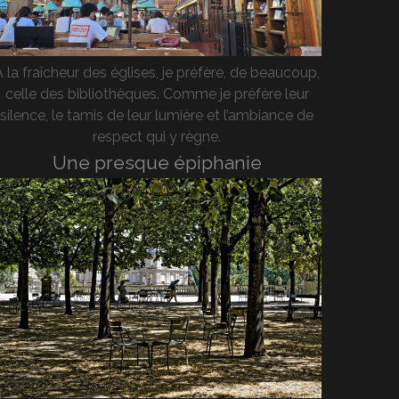
A la fraîcheur des églises, je préfère, de beaucoup,
celle des bibliothèques. Comme je préfère leur
silence, le tamis de leur lumière et l’ambiance de
respect qui y règne.
Une presque épiphanie