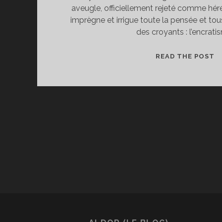
aveugle, officiellement rejeté comme héré
imprègne et irrigue toute la pensée et t
des croyants : l’encrati
E
READ THE POST