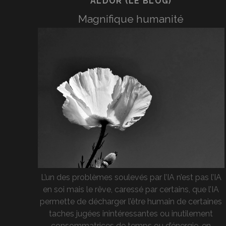
ALDOR (LE BLOG)
Magnifique humanité
L’un des problèmes soulevés par l’IA n’est pas l’IA
en soi mais le rêve, caressé par certains, que l’IA
permette de décharger l’être humain de certaines
taches jugées inintéressantes ou inutilement
consommatrices de temps ou d’énergie, en