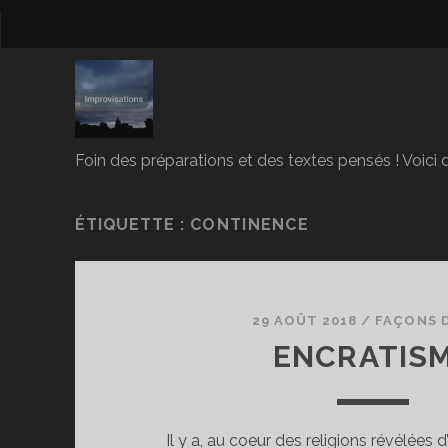
Foin des préparations et des textes pensés ! Voici d
ÉTIQUETTE :
CONTINENCE
29 AOÛT 2018
/
FAÇONS 
ENCRATIS
Il y a, au coeur des religions révélées 