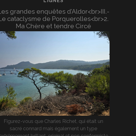
LIGNES
Les grandes enquêtes d’Aldor<br>III.-
Le cataclysme de Porquerolles<br>2.
Ma Chère et tendre Circé
Figurez-vous que Charles Richet, qui était un
sacré connard mais également un type
extrêmement brillant, original et non conformiste