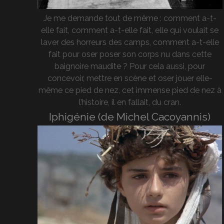
Je me demande tout de même : comment a-t-
elle fait, comment a-t-elle fait, elle qui voulait se
laver des horreurs des camps, comment a-t-elle
fait pour oser poser son corps nu dans cette
baignoire maudite ? Pour cela aussi, pour
concevoir, mettre en scène et oser jouer elle-
même ce pied de nez, cet immense pied de nez à
l’histoire, il en fallait, du cran.
Iphigénie (de Michel Cacoyannis)