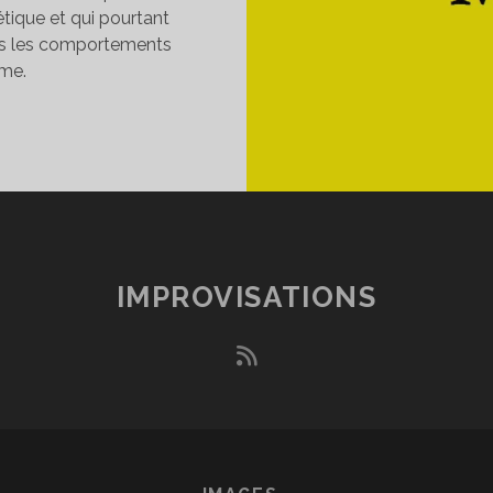
tique et qui pourtant
ous les comportements
sme.
NCRATISME
IMPROVISATIONS
rss