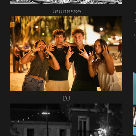
Jeunesse
c
DJ