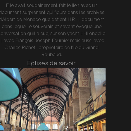
Elle avait soudainement fait le lien avec un
document surprenant qui figure dans les archives
d’Albert de Monaco que détient l’I.P.H., document
dans lequel le souverain et savant évoque une
onversation qu’il a eue, sur son yacht L’Hirondelle
II, avec François-Joseph Fournier mais aussi avec
Charles Richet, propriétaire de l’île du Grand
Roubaud.
Églises de savoir