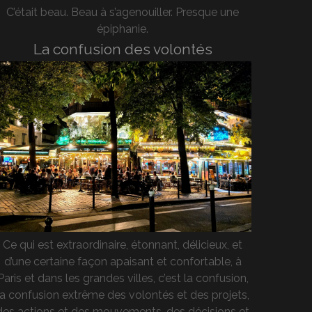
C’était beau. Beau à s’agenouiller. Presque une
épiphanie.
La confusion des volontés
Ce qui est extraordinaire, étonnant, délicieux, et
d’une certaine façon apaisant et confortable, à
Paris et dans les grandes villes, c’est la confusion,
la confusion extrême des volontés et des projets,
des actions et des mouvements, des décisions et