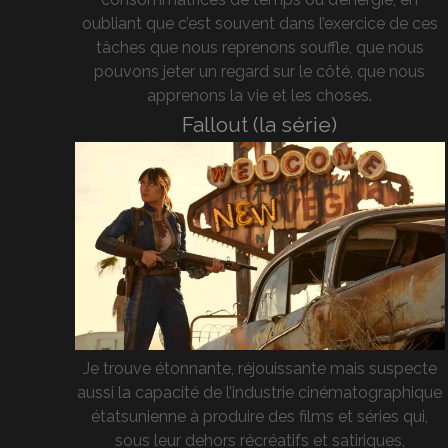
oubliant que c’est souvent dans l’exercice de ces
tâches que nous reprenons souffle, que nous
pouvons jeter un regard sur le côté, que nous
apprenons la vie et les choses.
Fallout (la série)
Je trouve étonnante, réjouissante mais suspecte
aussi la capacité de l’industrie cinématographique
étatsunienne à produire des films et séries qui,
sous leur dehors récréatifs et satiriques,