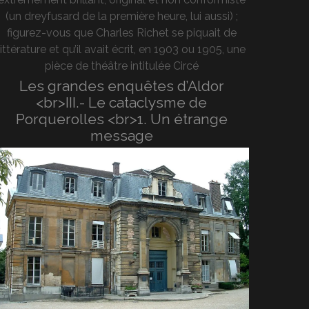
(un dreyfusard de la première heure, lui aussi) ;
figurez-vous que Charles Richet se piquait de
littérature et qu’il avait écrit, en 1903 ou 1905, une
pièce de théâtre intitulée Circé
Les grandes enquêtes d’Aldor
<br>III.- Le cataclysme de
Porquerolles <br>1. Un étrange
message