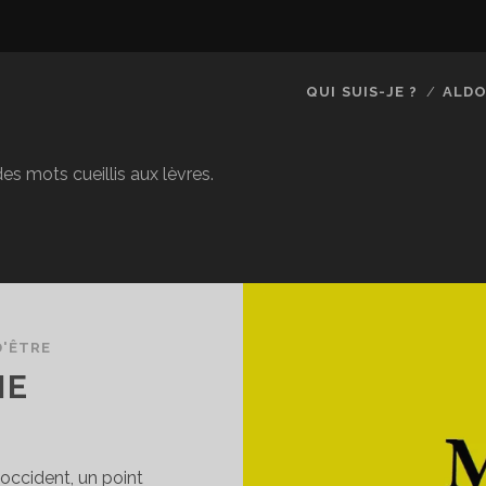
QUI SUIS-JE ?
ALDO
es mots cueillis aux lèvres.
D'ÊTRE
ME
d’occident, un point