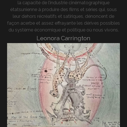
la capacité de l’industrie cinématographique
étatsunienne à produire des films et séries qui, sous
leur dehors récréatifs et satiriques, dénoncent de
façon acerbe et assez effrayante les dérives possibles
du système économique et politique où nous vivons.
Leonora Carrington