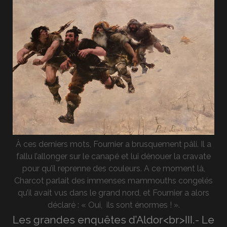
À ces derniers mots, Fournier a brusquement pâli. Il a
fallu l’allonger sur le canapé et lui dénouer la cravate
pour qu’il reprenne des couleurs. A ce moment là,
Charcot parlait des immenses mammouths congelés
qu’il avait vus dans le grand nord, et Fournier a alors
déclaré : « Oui, ils sont énormes ! ».
Les grandes enquêtes d’Aldor<br>III.- Le