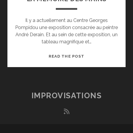
Il y a actuellement au Centre Georges
Pompidou une exposition consacrée au peintre
André Derain. Et au sein de cette exposition, un
tableau magnifique et…
LA
READ THE POST
MÉMOIRE
DES
MAINS
IMPROVISATIONS
rss