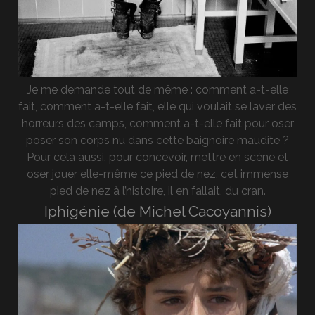
Je me demande tout de même : comment a-t-elle
fait, comment a-t-elle fait, elle qui voulait se laver des
horreurs des camps, comment a-t-elle fait pour oser
poser son corps nu dans cette baignoire maudite ?
Pour cela aussi, pour concevoir, mettre en scène et
oser jouer elle-même ce pied de nez, cet immense
pied de nez à l’histoire, il en fallait, du cran.
Iphigénie (de Michel Cacoyannis)