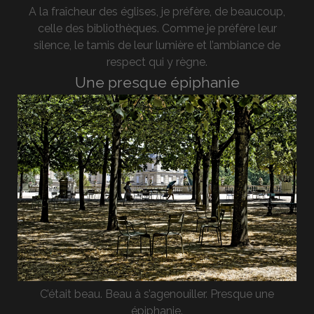
A la fraîcheur des églises, je préfère, de beaucoup,
celle des bibliothèques. Comme je préfère leur
silence, le tamis de leur lumière et l’ambiance de
respect qui y règne.
Une presque épiphanie
C’était beau. Beau à s’agenouiller. Presque une
épiphanie.