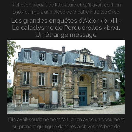
Richet se piquait de littérature et qu’il avait écrit, en
1903 ou 1905, une pièce de théâtre intitulée Circé
Les grandes enquêtes d’Aldor <br>III.-
Le cataclysme de Porquerolles <br>1.
Un étrange message
Elle avait soudainement fait le lien avec un document
surprenant qui figure dans les archives d’Albert de