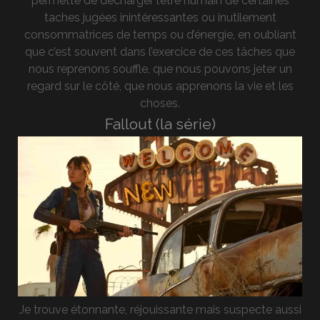
permette de décharger l’être humain de certaines
taches jugées inintéressantes ou inutilement
consommatrices de temps ou d’énergie, en oubliant
que c’est souvent dans l’exercice de ces tâches que
nous reprenons souffle, que nous pouvons jeter un
regard sur le côté, que nous apprenons la vie et les
choses.
Fallout (la série)
Je trouve étonnante, réjouissante mais suspecte aussi