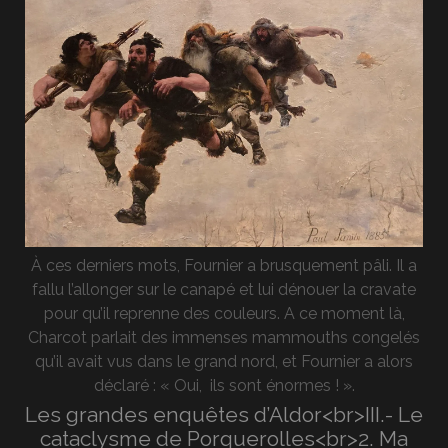
À ces derniers mots, Fournier a brusquement pâli. Il a
fallu l’allonger sur le canapé et lui dénouer la cravate
pour qu’il reprenne des couleurs. A ce moment là,
Charcot parlait des immenses mammouths congelés
qu’il avait vus dans le grand nord, et Fournier a alors
déclaré : « Oui, ils sont énormes ! ».
Les grandes enquêtes d’Aldor<br>III.- Le
cataclysme de Porquerolles<br>2. Ma