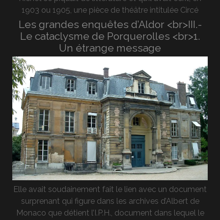
1903 ou 1905, une pièce de théâtre intitulée Circé
Les grandes enquêtes d’Aldor <br>III.-
Le cataclysme de Porquerolles <br>1.
Un étrange message
Elle avait soudainement fait le lien avec un document
surprenant qui figure dans les archives d’Albert de
Monaco que détient l’I.P.H., document dans lequel le