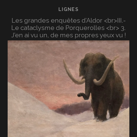
LIGNES
Les grandes enquêtes d’Aldor <br>III.-
Le cataclysme de Porquerolles <br> 3.
J’en ai vu un, de mes propres yeux vu !