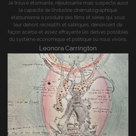
Je trouve étonnante, réjouissante mais suspecte aussi
la capacité de l’industrie cinématographique
étatsunienne à produire des films et séries qui, sous
leur dehors récréatifs et satiriques, dénoncent de
façon acerbe et assez effrayante les dérives possibles
du système économique et politique où nous vivons.
Leonora Carrington