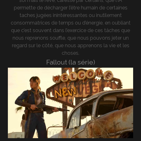
soi mais le rêve, caressé par certains, que l’IA
permette de décharger l’être humain de certaines
taches jugées inintéressantes ou inutilement
consommatrices de temps ou d’énergie, en oubliant
que c’est souvent dans l’exercice de ces tâches que
nous reprenons souffle, que nous pouvons jeter un
regard sur le côté, que nous apprenons la vie et les
choses.
Fallout (la série)