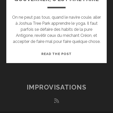
On ne peut pas tous, quand le navire coule, aller
à Joshua Tree Park apprendre le yoga. Il faut
parfois se défaire des habits de la pure
Antigone, revêtir ceux du méchant Créon, et
accepter de faire mal pour faire quelque chose.
GOUVERNER,
READ THE POST
C’EST
MAL
FAIRE
IMPROVISATIONS
rss