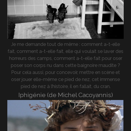
Je me demande tout de même : comment a-t-elle
fait, comment a-t-elle fait, elle qui voulait se laver des
horreurs des camps, comment a-t-elle fait pour oser
poser son corps nu dans cette baignoire maudite ?
Pour cela aussi, pour concevoir, mettre en scène et
oser jouer elle-même ce pied de nez, cet immense
pied de nez à l’histoire, il en fallait, du cran.
Iphigénie (de Michel Cacoyannis)