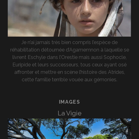
Je n’ai jamais très bien compris l’espèce de
réhabilitation détournée d’Agamemnon à laquelle se
livrent Eschyle dans l’Orestie mais aussi Sophocle,
Euripide et leurs successeurs, tous ceux ayant osé
affronter et mettre en scène l’histoire des Atrides,
cette famille terrible vouée aux gémonies.
IMAGES
La Vigie