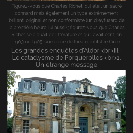
Figurez-vous que Charles Richet, qui était un sacré
connard mais également un type extrêmement
brillant, original et non conformiste (un dreyfusard de
la première heure, lui aussi) ; figurez-vous que Charles
Richet se piquait de littérature et qu’il avait écrit, en
1903 ou 1905, une pièce de théâtre intitulée Circé
Les grandes enquêtes d’Aldor <br>III.-
Le cataclysme de Porquerolles <br>1.
Un étrange message