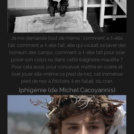
Je me demande tout de même : comment a-t-elle
fait, comment a-t-elle fait, elle qui voulait se laver des
horreurs des camps, comment a-t-elle fait pour oser
poser son corps nu dans cette baignoire maudite ?
Pour cela aussi, pour concevoir, mettre en scène et
oser jouer elle-même ce pied de nez, cet immense
pied de nez à l’histoire, il en fallait, du cran.
Iphigénie (de Michel Cacoyannis)