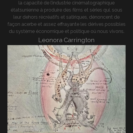
la capacité de l’industrie cinématographique
étatsunienne à produire des films et séries qui, sous
leur dehors récréatifs et satiriques, dénoncent de
façon acerbe et assez effrayante les dérives possibles
du système économique et politique où nous vivons.
Leonora Carrington