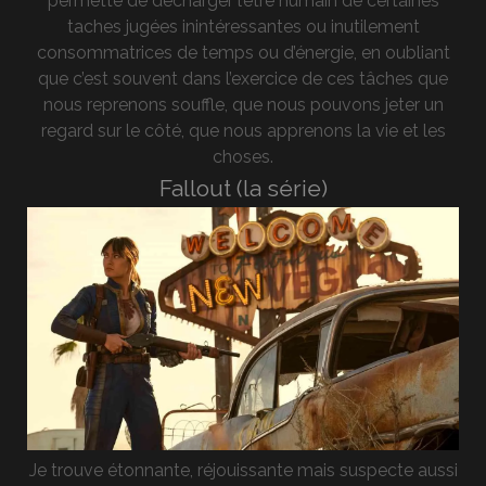
permette de décharger l’être humain de certaines
taches jugées inintéressantes ou inutilement
consommatrices de temps ou d’énergie, en oubliant
que c’est souvent dans l’exercice de ces tâches que
nous reprenons souffle, que nous pouvons jeter un
regard sur le côté, que nous apprenons la vie et les
choses.
Fallout (la série)
Je trouve étonnante, réjouissante mais suspecte aussi