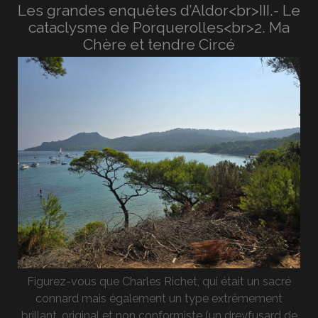
Les grandes enquêtes d’Aldor<br>III.- Le
cataclysme de Porquerolles<br>2. Ma
Chère et tendre Circé
Figurez-vous que Charles Richet, qui était un sacré
connard mais également un type extrêmement
brillant, original et non conformiste (un dreyfusard de