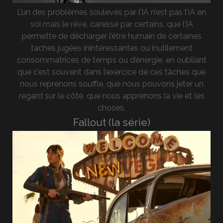
L’un des problèmes soulevés par l’IA n’est pas l’IA en
soi mais le rêve, caressé par certains, que l’IA
permette de décharger l’être humain de certaines
taches jugées inintéressantes ou inutilement
consommatrices de temps ou d’énergie, en oubliant
que c’est souvent dans l’exercice de ces tâches que
nous reprenons souffle, que nous pouvons jeter un
regard sur le côté, que nous apprenons la vie et les
choses.
Fallout (la série)