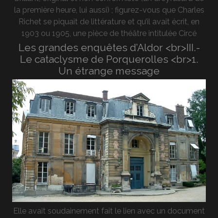
la première heure, lui aussi) ; figurez-vous que Charles
Richet se piquait de littérature et qu’il avait écrit, en
1903 ou 1905, une pièce de théâtre intitulée Circé
Les grandes enquêtes d’Aldor <br>III.-
Le cataclysme de Porquerolles <br>1.
Un étrange message
Elle avait soudainement fait le lien avec un document