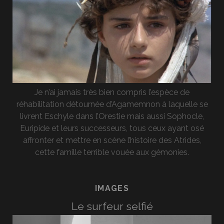
Je n’ai jamais très bien compris l’espèce de
réhabilitation détournée d’Agamemnon à laquelle se
livrent Eschyle dans l’Orestie mais aussi Sophocle,
Euripide et leurs successeurs, tous ceux ayant osé
affronter et mettre en scène l’histoire des Atrides,
cette famille terrible vouée aux gémonies.
IMAGES
Le surfeur selfié