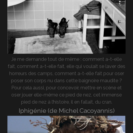
Je me demande tout de même : comment a-t-elle
fait, comment a-t-elle fait, elle qui voulait se laver des
horreurs des camps, comment a-t-elle fait pour oser
poser son corps nu dans cette baignoire maudite ?
Pour cela aussi, pour concevoir, mettre en scène et
oser jouer elle-même ce pied de nez, cet immense
pied de nez à l’histoire, il en fallait, du cran.
Iphigénie (de Michel Cacoyannis)