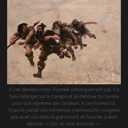
À ces derniers mots, Fournier a brusquement pâli. Il a
fallu l’allonger sur le canapé et lui dénouer la cravate
pour qu’il reprenne des couleurs. A ce moment là,
Charcot parlait des immenses mammouths congelés
qu’il avait vus dans le grand nord, et Fournier a alors
déclaré : « Oui, ils sont énormes ! ».