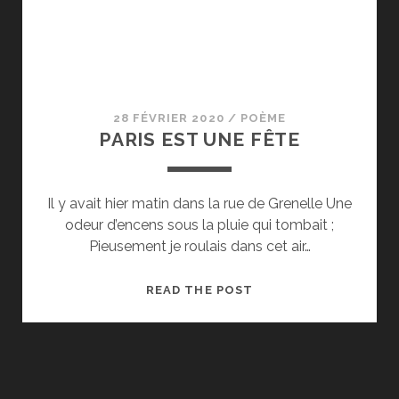
28 FÉVRIER 2020
/
POÈME
PARIS EST UNE FÊTE
Il y avait hier matin dans la rue de Grenelle Une
odeur d’encens sous la pluie qui tombait ;
Pieusement je roulais dans cet air…
PARIS
READ THE POST
EST
UNE
FÊTE