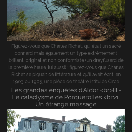
Figurez-vous que Charles Richet, qui était un sacré
connard mais également un type extrêmement
brillant, original et non conformiste (un dreyfusard de
la première heure, lui aussi) ; figurez-vous que Charles
Richet se piquait de littérature et qu’il avait écrit, en
1903 ou 1905, une pièce de théâtre intitulée Circé
Les grandes enquêtes d’Aldor <br>III.-
Le cataclysme de Porquerolles <br>1.
Un étrange message