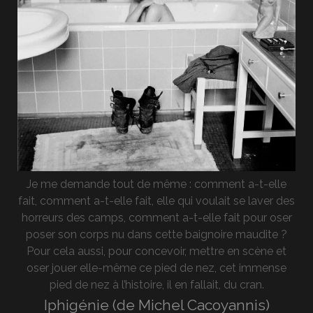
Je me demande tout de même : comment a-t-elle
fait, comment a-t-elle fait, elle qui voulait se laver des
horreurs des camps, comment a-t-elle fait pour oser
poser son corps nu dans cette baignoire maudite ?
Pour cela aussi, pour concevoir, mettre en scène et
oser jouer elle-même ce pied de nez, cet immense
pied de nez à l’histoire, il en fallait, du cran.
Iphigénie (de Michel Cacoyannis)