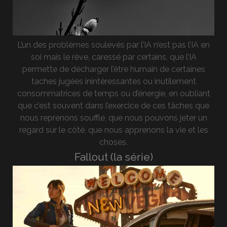
L’un des problèmes soulevés par l’IA n’est pas l’IA en
soi mais le rêve, caressé par certains, que l’IA
permette de décharger l’être humain de certaines
taches jugées inintéressantes ou inutilement
consommatrices de temps ou d’énergie, en oubliant
que c’est souvent dans l’exercice de ces tâches que
nous reprenons souffle, que nous pouvons jeter un
regard sur le côté, que nous apprenons la vie et les
choses.
Fallout (la série)