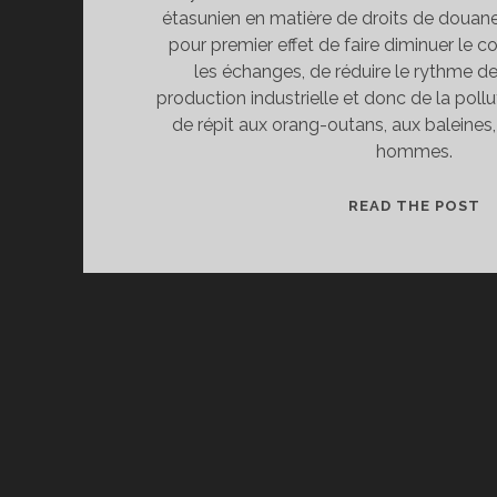
étasunien en matière de droits de douane,
pour premier effet de faire diminuer le
les échanges, de réduire le rythme de
production industrielle et donc de la pollu
de répit aux orang-outans, aux baleine
hommes.
M
READ THE POST
!