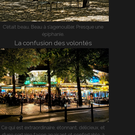
C’était beau. Beau à s’agenouiller. Presque une
épiphanie.
La confusion des volontés
Ce qui est extraordinaire, étonnant, délicieux, et
d’une certaine façon apaisant et confortable, à