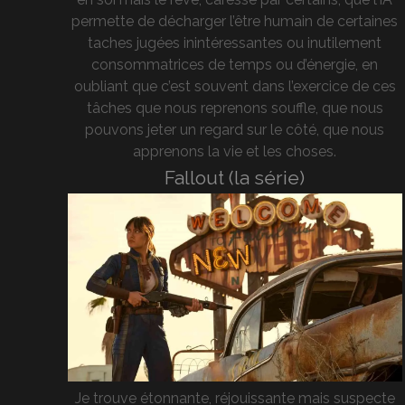
permette de décharger l’être humain de certaines
taches jugées inintéressantes ou inutilement
consommatrices de temps ou d’énergie, en
oubliant que c’est souvent dans l’exercice de ces
tâches que nous reprenons souffle, que nous
pouvons jeter un regard sur le côté, que nous
apprenons la vie et les choses.
Fallout (la série)
Je trouve étonnante, réjouissante mais suspecte