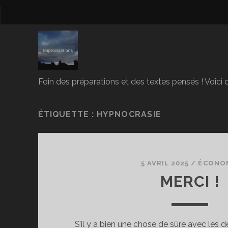
Foin des préparations et des textes pensés ! Voici d
ÉTIQUETTE :
HYPNOCRASIE
5 AVRIL 2025
/
ÉCONO
MERCI !
S’il y a bien une chose de sûre avec les 