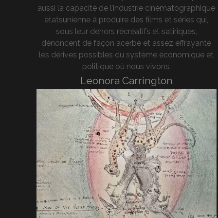
aussi la capacité de l’industrie cinématographique
étatsunienne à produire des films et séries qui,
sous leur dehors récréatifs et satiriques,
dénoncent de façon acerbe et assez effrayante
les dérives possibles du système économique et
politique où nous vivons.
Leonora Carrington