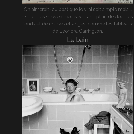
On aimerait (ou pas) que le vrai soit simple mais il
est le plus souvent épais, vibrant, plein de doubles
fonds et de choses étranges, comme les tableaux
de Leonora Carrington.
Le bain