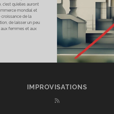
 c’est qu’elles auront
 commerce mondial et
 croissance de la
tion, de laisser un peu
s, aux femmes et aux
ERCI
IMPROVISATIONS
rss