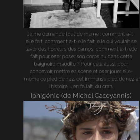
Je me demande tout de même : comment a-t-
elle fait, comment a-t-elle fait, elle qui voulait se
laver des horreurs des camps, comment a-t-elle
fait pour oser poser son corps nu dans cette
baignoire maudite ? Pour cela aussi, pour
concevoir, mettre en scène et oser jouer elle-
même ce pied de nez, cet immense pied de nez à
l’histoire, il en fallait, du cran.
Iphigénie (de Michel Cacoyannis)