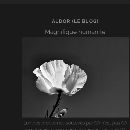
ALDOR (LE BLOG)
Magnifique humanité
L’un des problèmes soulevés par l’IA n’est pas l’IA
en soi mais le rêve, caressé par certains, que l’IA