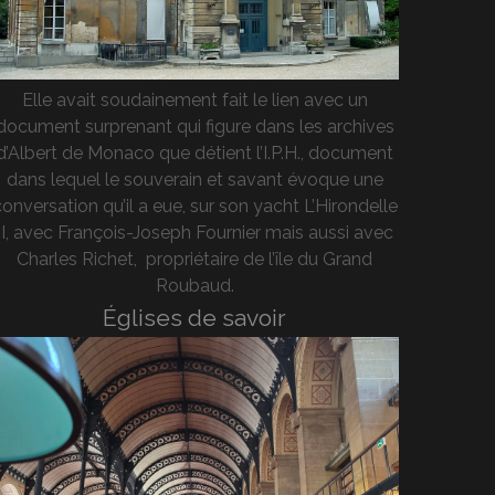
Elle avait soudainement fait le lien avec un
document surprenant qui figure dans les archives
d’Albert de Monaco que détient l’I.P.H., document
dans lequel le souverain et savant évoque une
onversation qu’il a eue, sur son yacht L’Hirondelle
II, avec François-Joseph Fournier mais aussi avec
Charles Richet, propriétaire de l’île du Grand
Roubaud.
Églises de savoir