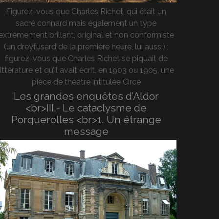
Figurez-vous que Charles Richet, qui était un
sacré connard mais également un type
extrêmement brillant, original et non conformiste
(un dreyfusard de la première heure, lui aussi) ;
figurez-vous que Charles Richet se piquait de
littérature et qu’il avait écrit, en 1903 ou 1905, une
pièce de théâtre intitulée Circé
Les grandes enquêtes d’Aldor
<br>III.- Le cataclysme de
Porquerolles <br>1. Un étrange
message