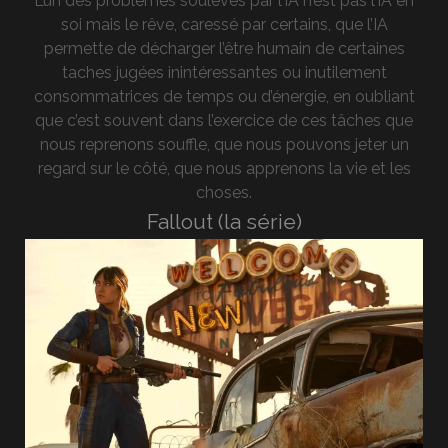
L’un des problèmes soulevés par l’IA n’est pas l’IA en
soi mais le rêve, caressé par certains, que l’IA
permette de décharger l’être humain de certaines
taches jugées inintéressantes ou inutilement
consommatrices de temps ou d’énergie, en oubliant
que c’est souvent dans l’exercice de ces tâches que
nous reprenons souffle, que nous pouvons jeter un
regard sur le côté, que nous apprenons la vie et les
choses.
Fallout (la série)