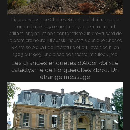
Figurez-vous que Charles Richet, qui était un sacré
connard mais également un type extrêmement
brillant, original et non conformiste (un dreyfusard de
la première heure, lui aussi) ; figurez-vous que Charles
Richet se piquait de littérature et qu’il avait écrit, en
1903 ou 1905, une pièce de théâtre intitulée Circé
Les grandes enquêtes d’Aldor <br>Le
cataclysme de Porquerolles <br>1. Un
étrange message