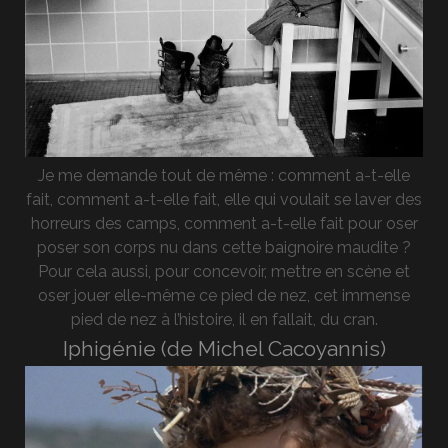
Je me demande tout de même : comment a-t-elle
fait, comment a-t-elle fait, elle qui voulait se laver des
horreurs des camps, comment a-t-elle fait pour oser
poser son corps nu dans cette baignoire maudite ?
Pour cela aussi, pour concevoir, mettre en scène et
oser jouer elle-même ce pied de nez, cet immense
pied de nez à l’histoire, il en fallait, du cran.
Iphigénie (de Michel Cacoyannis)