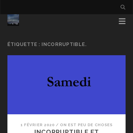
ÉTIQUETTE :
INCORRUPTIBLE.
1 FÉVRIER 2020
/
ON EST PEU DE CHOSES
INCORRUPTIBLE ET