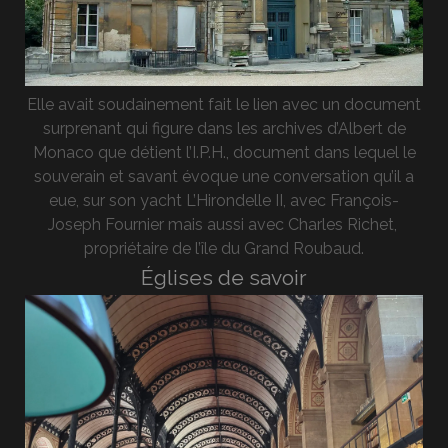
Elle avait soudainement fait le lien avec un document
surprenant qui figure dans les archives d’Albert de
Monaco que détient l’I.P.H., document dans lequel le
souverain et savant évoque une conversation qu’il a
eue, sur son yacht L’Hirondelle II, avec François-
Joseph Fournier mais aussi avec Charles Richet,
propriétaire de l’île du Grand Roubaud.
Églises de savoir