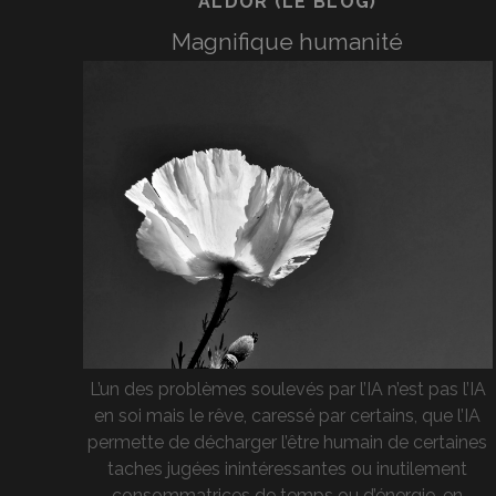
ALDOR (LE BLOG)
Magnifique humanité
L’un des problèmes soulevés par l’IA n’est pas l’IA
en soi mais le rêve, caressé par certains, que l’IA
permette de décharger l’être humain de certaines
taches jugées inintéressantes ou inutilement
consommatrices de temps ou d’énergie, en