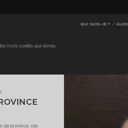
QUI SUIS-JE ?
ALDO
es mots cueillis aux lèvres.
S
PROVINCE
s de province, ces