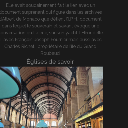
Elle avait soudainement fait le lien avec un
document surprenant qui figure dans les archives
d’Albert de Monaco que détient l’I.P.H., document
dans lequel le souverain et savant évoque une
onversation qu’il a eue, sur son yacht L’Hirondelle
II, avec François-Joseph Fournier mais aussi avec
Charles Richet, propriétaire de l’île du Grand
Roubaud.
Églises de savoir