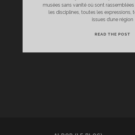
musées sans vanité où sont rassemblées e
les disciplines, toutes les expressions, 
issues d’une région
L
READ THE POST
M
D
P