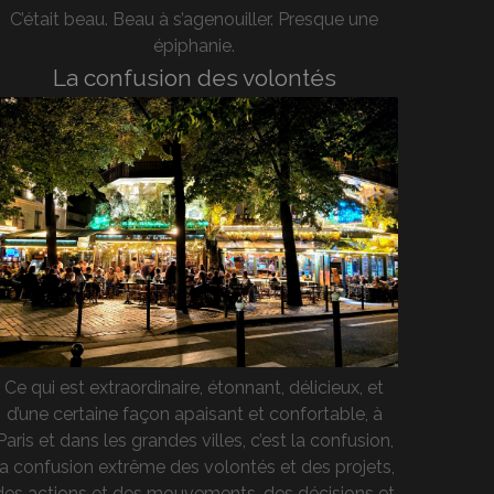
C’était beau. Beau à s’agenouiller. Presque une
épiphanie.
La confusion des volontés
Ce qui est extraordinaire, étonnant, délicieux, et
d’une certaine façon apaisant et confortable, à
Paris et dans les grandes villes, c’est la confusion,
la confusion extrême des volontés et des projets,
des actions et des mouvements, des décisions et