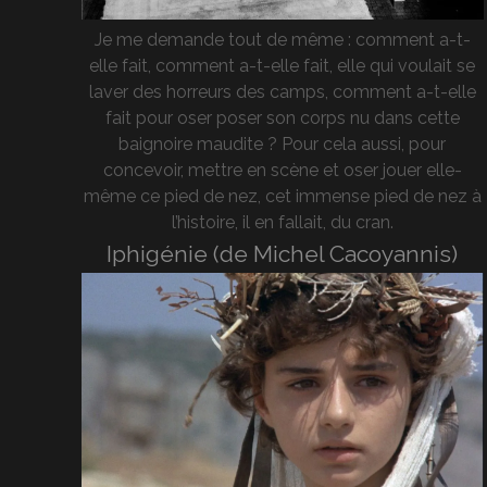
Je me demande tout de même : comment a-t-
elle fait, comment a-t-elle fait, elle qui voulait se
laver des horreurs des camps, comment a-t-elle
fait pour oser poser son corps nu dans cette
baignoire maudite ? Pour cela aussi, pour
concevoir, mettre en scène et oser jouer elle-
même ce pied de nez, cet immense pied de nez à
l’histoire, il en fallait, du cran.
Iphigénie (de Michel Cacoyannis)