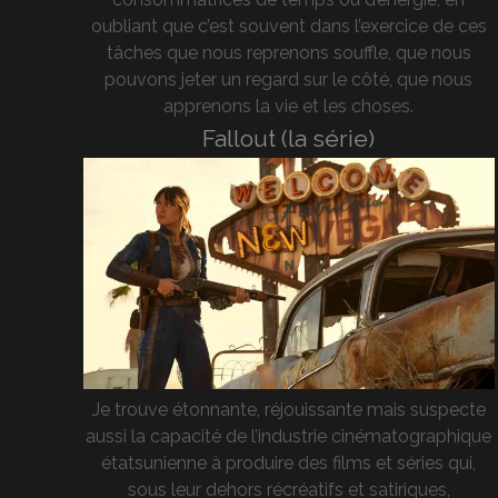
oubliant que c’est souvent dans l’exercice de ces
tâches que nous reprenons souffle, que nous
pouvons jeter un regard sur le côté, que nous
apprenons la vie et les choses.
Fallout (la série)
Je trouve étonnante, réjouissante mais suspecte
aussi la capacité de l’industrie cinématographique
étatsunienne à produire des films et séries qui,
sous leur dehors récréatifs et satiriques,