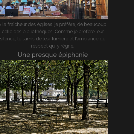
A la fraîcheur des églises, je préfère, de beaucoup,
celle des bibliothèques. Comme je préfère leur
silence, le tamis de leur lumière et l’ambiance de
respect qui y règne.
Une presque épiphanie