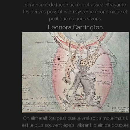
dénoncent de façon acerbe et assez effrayante
les dérives possibles du système économique et
politique où nous vivons.
Leonora Carrington
On aimerait (ou pas) que le vrai soit simple mais il
est le plus souvent épais, vibrant, plein de doubles