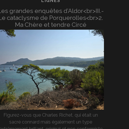
LIGNES
Les grandes enquêtes d’Aldor<br>III.-
Le cataclysme de Porquerolles<br>2.
Ma Chère et tendre Circé
Figurez-vous que Charles Richet, qui était un
sacré connard mais également un type
extrêmement brillant, original et non conformiste