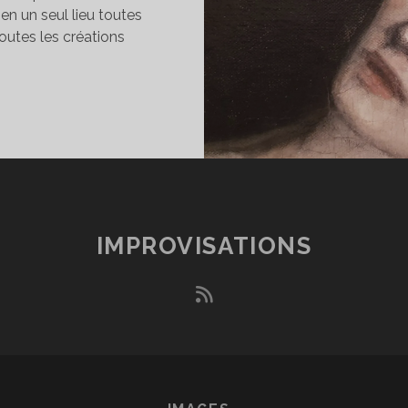
n un seul lieu toutes
toutes les créations
ES
USÉES
E
ROVINCE
IMPROVISATIONS
rss