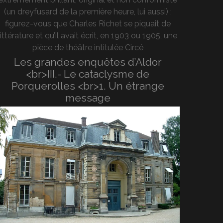
(un dreyfusard de la première heure, lui aussi) ;
figurez-vous que Charles Richet se piquait de
littérature et qu’il avait écrit, en 1903 ou 1905, une
pièce de théâtre intitulée Circé
Les grandes enquêtes d’Aldor
<br>III.- Le cataclysme de
Porquerolles <br>1. Un étrange
message