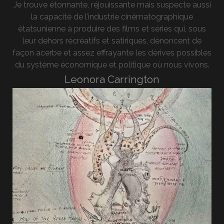
Je trouve étonnante, réjouissante mais suspecte aussi
la capacité de l’industrie cinématographique
étatsunienne à produire des films et séries qui, sous
leur dehors récréatifs et satiriques, dénoncent de
façon acerbe et assez effrayante les dérives possibles
du système économique et politique où nous vivons.
Leonora Carrington