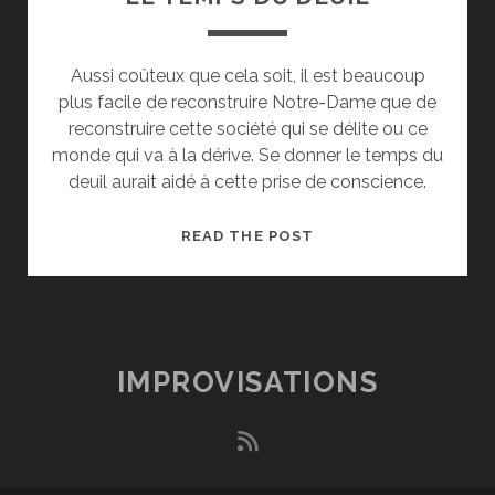
Aussi coûteux que cela soit, il est beaucoup
plus facile de reconstruire Notre-Dame que de
reconstruire cette société qui se délite ou ce
monde qui va à la dérive. Se donner le temps du
deuil aurait aidé à cette prise de conscience.
LE
READ THE POST
TEMPS
DU
DEUIL
IMPROVISATIONS
rss