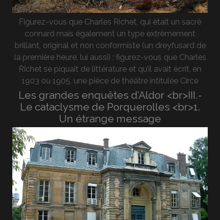
Figurez-vous que Charles Richet, qui était un sacré
connard mais également un type extrêmement
brillant, original et non conformiste (un dreyfusard de
la première heure, lui aussi) ; figurez-vous que Charles
Richet se piquait de littérature et qu’il avait écrit, en
1903 ou 1905, une pièce de théâtre intitulée Circé
Les grandes enquêtes d’Aldor <br>III.-
Le cataclysme de Porquerolles <br>1.
Un étrange message