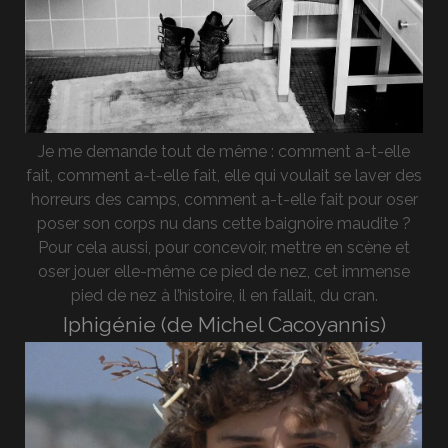
Je me demande tout de même : comment a-t-elle
fait, comment a-t-elle fait, elle qui voulait se laver des
horreurs des camps, comment a-t-elle fait pour oser
poser son corps nu dans cette baignoire maudite ?
Pour cela aussi, pour concevoir, mettre en scène et
oser jouer elle-même ce pied de nez, cet immense
pied de nez à l’histoire, il en fallait, du cran.
Iphigénie (de Michel Cacoyannis)