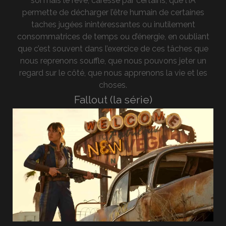
soi mais le rêve, caressé par certains, que l’IA
permette de décharger l’être humain de certaines
taches jugées inintéressantes ou inutilement
consommatrices de temps ou d’énergie, en oubliant
que c’est souvent dans l’exercice de ces tâches que
nous reprenons souffle, que nous pouvons jeter un
regard sur le côté, que nous apprenons la vie et les
choses.
Fallout (la série)