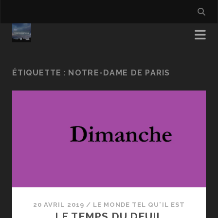
ÉTIQUETTE :
NOTRE-DAME DE PARIS
20 AVRIL 2019
/
LE MONDE TEL QU'IL EST
LE TEMPS DU DEUIL