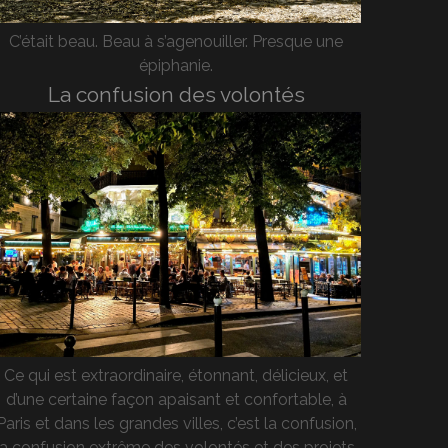
C’était beau. Beau à s’agenouiller. Presque une
épiphanie.
La confusion des volontés
Ce qui est extraordinaire, étonnant, délicieux, et
d’une certaine façon apaisant et confortable, à
Paris et dans les grandes villes, c’est la confusion,
la confusion extrême des volontés et des projets,