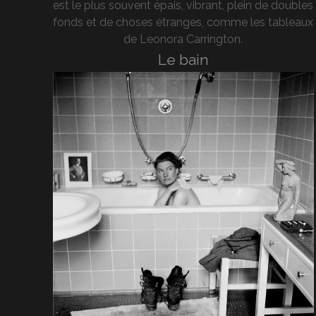
est le plus souvent épais, vibrant, plein de doubles
fonds et de choses étranges, comme les tableaux
de Leonora Carrington.
Le bain