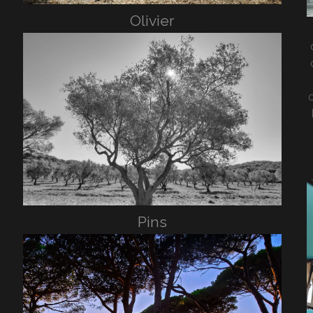
Olivier
c
Pins