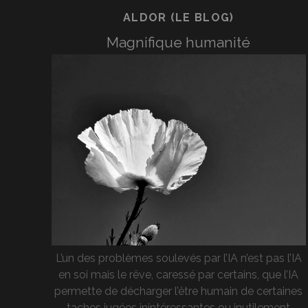
ALDOR (LE BLOG)
Magnifique humanité
L’un des problèmes soulevés par l’IA n’est pas l’IA
en soi mais le rêve, caressé par certains, que l’IA
permette de décharger l’être humain de certaines
taches jugées inintéressantes ou inutilement