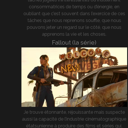
consommatrices de temps ou d’énergie, en
oubliant que c’est souvent dans l’exercice de ces
tâches que nous reprenons souffle, que nous
pouvons jeter un regard sur le côté, que nous
apprenons la vie et les choses.
Fallout (la série)
Je trouve étonnante, réjouissante mais suspecte
aussi la capacité de l’industrie cinématographique
étatsunienne à produire des films et séries qui,