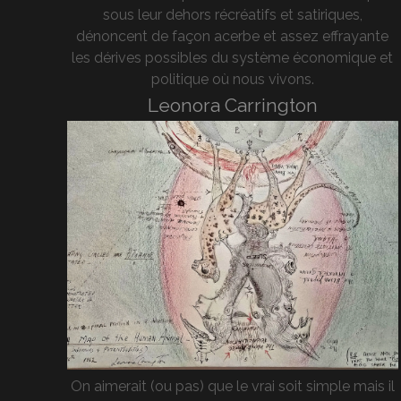
sous leur dehors récréatifs et satiriques,
dénoncent de façon acerbe et assez effrayante
les dérives possibles du système économique et
politique où nous vivons.
Leonora Carrington
On aimerait (ou pas) que le vrai soit simple mais il