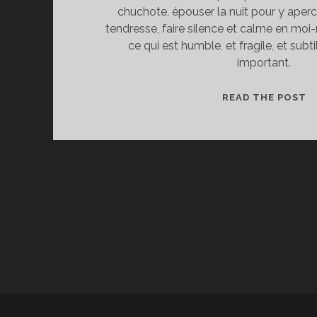
chuchote, épouser la nuit pour y aperce
tendresse, faire silence et calme en mo
ce qui est humble, et fragile, et subti
important.
P
READ THE POST