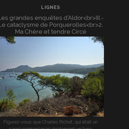
LIGNES
Les grandes enquêtes d’Aldor<br>III.-
Le cataclysme de Porquerolles<br>2.
Ma Chère et tendre Circé
Figurez-vous que Charles Richet, qui était un
sacré connard mais également un type