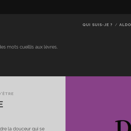
QUI SUIS-JE ?
ALDO
es mots cueillis aux lèvres.
D'ÊTRE
E
dre la douceur qui se