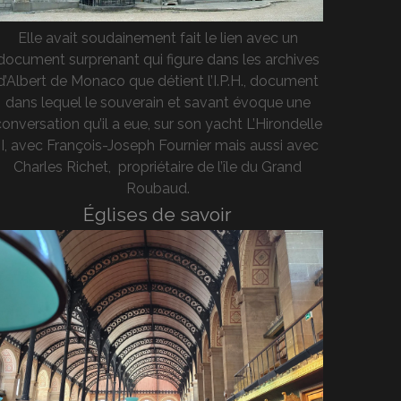
Elle avait soudainement fait le lien avec un
document surprenant qui figure dans les archives
d’Albert de Monaco que détient l’I.P.H., document
dans lequel le souverain et savant évoque une
onversation qu’il a eue, sur son yacht L’Hirondelle
II, avec François-Joseph Fournier mais aussi avec
Charles Richet, propriétaire de l’île du Grand
Roubaud.
Églises de savoir