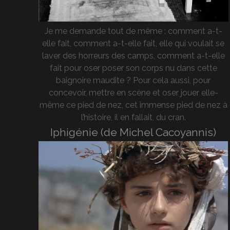
Je me demande tout de même : comment a-t-
elle fait, comment a-t-elle fait, elle qui voulait se
laver des horreurs des camps, comment a-t-elle
fait pour oser poser son corps nu dans cette
baignoire maudite ? Pour cela aussi, pour
concevoir, mettre en scène et oser jouer elle-
même ce pied de nez, cet immense pied de nez à
l’histoire, il en fallait, du cran.
Iphigénie (de Michel Cacoyannis)