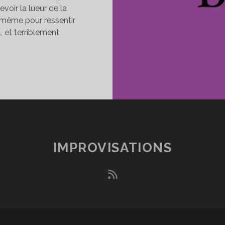
voir la lueur de la
i-même pour ressentir
l, et terriblement
ÉNOMBRE
IMPROVISATIONS
rss