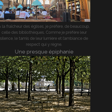
A la fraîcheur des églises, je préfère, de beaucoup,
celle des bibliothèques. Comme je préfère leur
silence, le tamis de leur lumière et l’ambiance de
respect qui y règne.
Une presque épiphanie