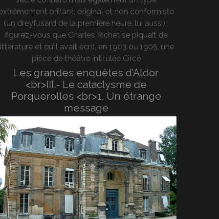
extrêmement brillant, original et non conformiste
(un dreyfusard de la première heure, lui aussi) ;
figurez-vous que Charles Richet se piquait de
littérature et qu’il avait écrit, en 1903 ou 1905, une
pièce de théâtre intitulée Circé
Les grandes enquêtes d’Aldor
<br>III.- Le cataclysme de
Porquerolles <br>1. Un étrange
message