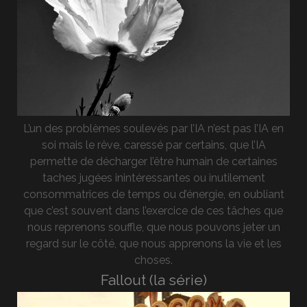
L’un des problèmes soulevés par l’IA n’est pas l’IA en
soi mais le rêve, caressé par certains, que l’IA
permette de décharger l’être humain de certaines
taches jugées inintéressantes ou inutilement
consommatrices de temps ou d’énergie, en oubliant
que c’est souvent dans l’exercice de ces tâches que
nous reprenons souffle, que nous pouvons jeter un
regard sur le côté, que nous apprenons la vie et les
choses.
Fallout (la série)