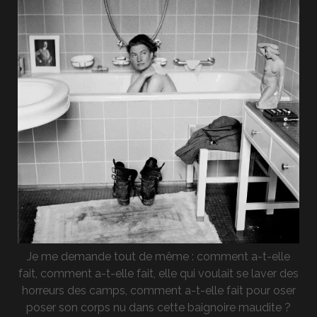
Je me demande tout de même : comment a-t-elle
fait, comment a-t-elle fait, elle qui voulait se laver des
horreurs des camps, comment a-t-elle fait pour oser
poser son corps nu dans cette baignoire maudite ?