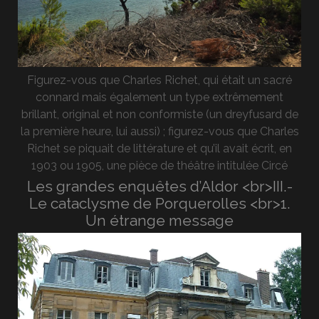
Figurez-vous que Charles Richet, qui était un sacré
connard mais également un type extrêmement
brillant, original et non conformiste (un dreyfusard de
la première heure, lui aussi) ; figurez-vous que Charles
Richet se piquait de littérature et qu’il avait écrit, en
1903 ou 1905, une pièce de théâtre intitulée Circé
Les grandes enquêtes d’Aldor <br>III.-
Le cataclysme de Porquerolles <br>1.
Un étrange message