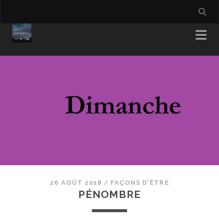
26 AOÛT 2018
/
FAÇONS D'ÊTRE
PÉNOMBRE