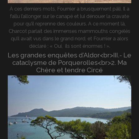
À ces derniers mots, Fournier a brusquement pâli. Il a
fallu l’allonger sur le canapé et lui dénouer la cravate
pour qu’il reprenne des couleurs. A ce moment là,
Charcot parlait des immenses mammouths congelés
qu’il avait vus dans le grand nord, et Fournier a alors
déclaré : « Oui, ils sont énormes ! ».
Les grandes enquêtes d’Aldor<br>III.- Le
cataclysme de Porquerolles<br>2. Ma
Chère et tendre Circé