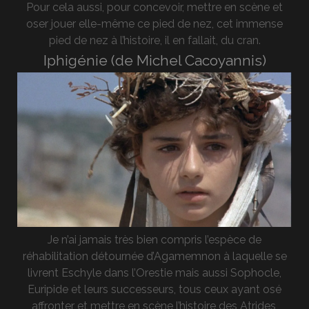
Pour cela aussi, pour concevoir, mettre en scène et
oser jouer elle-même ce pied de nez, cet immense
pied de nez à l’histoire, il en fallait, du cran.
Iphigénie (de Michel Cacoyannis)
Je n’ai jamais très bien compris l’espèce de
réhabilitation détournée d’Agamemnon à laquelle se
livrent Eschyle dans l’Orestie mais aussi Sophocle,
Euripide et leurs successeurs, tous ceux ayant osé
affronter et mettre en scène l’histoire des Atrides,