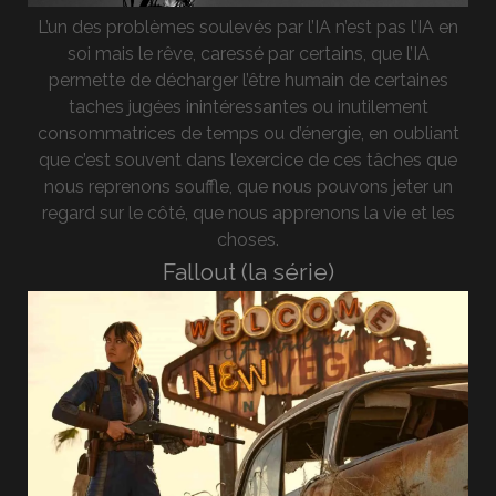
L’un des problèmes soulevés par l’IA n’est pas l’IA en
soi mais le rêve, caressé par certains, que l’IA
permette de décharger l’être humain de certaines
taches jugées inintéressantes ou inutilement
consommatrices de temps ou d’énergie, en oubliant
que c’est souvent dans l’exercice de ces tâches que
nous reprenons souffle, que nous pouvons jeter un
regard sur le côté, que nous apprenons la vie et les
choses.
Fallout (la série)