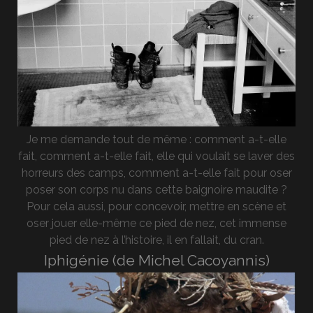
Je me demande tout de même : comment a-t-elle
fait, comment a-t-elle fait, elle qui voulait se laver des
horreurs des camps, comment a-t-elle fait pour oser
poser son corps nu dans cette baignoire maudite ?
Pour cela aussi, pour concevoir, mettre en scène et
oser jouer elle-même ce pied de nez, cet immense
pied de nez à l’histoire, il en fallait, du cran.
Iphigénie (de Michel Cacoyannis)