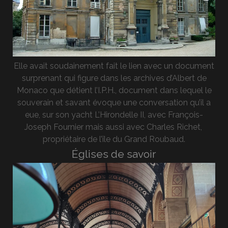
Elle avait soudainement fait le lien avec un document
surprenant qui figure dans les archives d’Albert de
Monaco que détient l’I.P.H., document dans lequel le
souverain et savant évoque une conversation qu’il a
eue, sur son yacht L’Hirondelle II, avec François-
Joseph Fournier mais aussi avec Charles Richet,
propriétaire de l’île du Grand Roubaud.
Églises de savoir