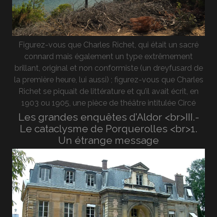
Figurez-vous que Charles Richet, qui était un sacré
connard mais également un type extrêmement
brillant, original et non conformiste (un dreyfusard de
la première heure, lui aussi) ; figurez-vous que Charles
Richet se piquait de littérature et qu’il avait écrit, en
1903 ou 1905, une pièce de théâtre intitulée Circé
Les grandes enquêtes d’Aldor <br>III.-
Le cataclysme de Porquerolles <br>1.
Un étrange message