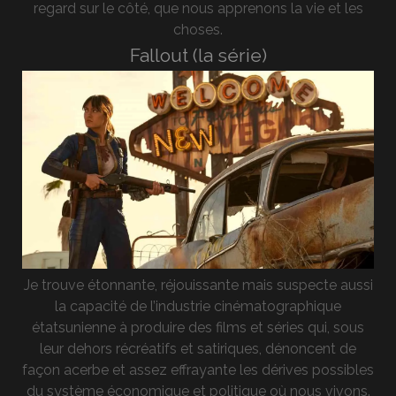
regard sur le côté, que nous apprenons la vie et les
choses.
Fallout (la série)
Je trouve étonnante, réjouissante mais suspecte aussi
la capacité de l’industrie cinématographique
étatsunienne à produire des films et séries qui, sous
leur dehors récréatifs et satiriques, dénoncent de
façon acerbe et assez effrayante les dérives possibles
du système économique et politique où nous vivons.