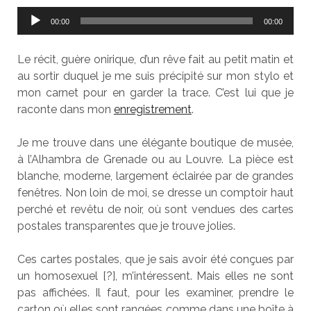
Lecteur
00:00
00:00
audio
Le récit, guère onirique, d’un rêve fait au petit matin et
au sortir duquel je me suis précipité sur mon stylo et
mon carnet pour en garder la trace. C’est lui que je
raconte dans mon
enregistrement
.
Je me trouve dans une élégante boutique de musée,
à l’Alhambra de Grenade ou au Louvre. La pièce est
blanche, moderne, largement éclairée par de grandes
fenêtres. Non loin de moi, se dresse un comptoir haut
perché et revêtu de noir, où sont vendues des cartes
postales transparentes que je trouve jolies.
Ces cartes postales, que je sais avoir été conçues par
un homosexuel [?], m’intéressent. Mais elles ne sont
pas affichées. Il faut, pour les examiner, prendre le
carton où elles sont rangées comme dans une boîte à