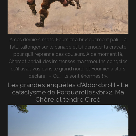
À ces derniers mots, Fournier a brusquement pâli. Il a
fallu l’allonger sur le canapé et lui dénouer la cravate
pour qu’il reprenne des couleurs. A ce moment là,
Charcot parlait des immenses mammouths congelés
qu’il avait vus dans le grand nord, et Fournier a alors
déclaré : « Oui, ils sont énormes ! ».
Les grandes enquêtes d’Aldor<br>III.- Le
cataclysme de Porquerolles<br>2. Ma
Chère et tendre Circé