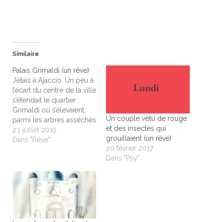
Similaire
Palais Grimaldi (un rêve)
J’étais à Ajaccio. Un peu à
l’écart du centre de la ville
s’étendait le quartier
Grimaldi où s’élevaient,
Un couple vêtu de rouge
parmi les arbres asséchés
et des insectes qui
par l’été, de grandes
23 juillet 2019
grouillaient (un rêve)
bâtisses et un vieux palais,
Dans "Rêve"
20 février 2017
ruiné par le temps et
Dans "Psy"
l’abandon des lieux. Le
parc, redevenu sauvage,
qui l’entourait, était jonché
de vestiges dont…