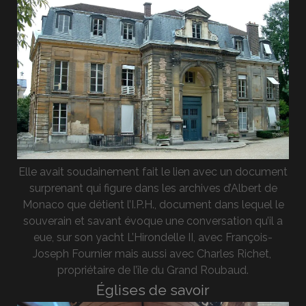
Elle avait soudainement fait le lien avec un document
surprenant qui figure dans les archives d’Albert de
Monaco que détient l’I.P.H., document dans lequel le
souverain et savant évoque une conversation qu’il a
eue, sur son yacht L’Hirondelle II, avec François-
Joseph Fournier mais aussi avec Charles Richet,
propriétaire de l’île du Grand Roubaud.
Églises de savoir