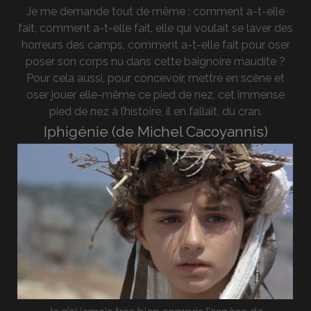
Je me demande tout de même : comment a-t-elle
fait, comment a-t-elle fait, elle qui voulait se laver des
horreurs des camps, comment a-t-elle fait pour oser
poser son corps nu dans cette baignoire maudite ?
Pour cela aussi, pour concevoir, mettre en scène et
oser jouer elle-même ce pied de nez, cet immense
pied de nez à l’histoire, il en fallait, du cran.
Iphigénie (de Michel Cacoyannis)