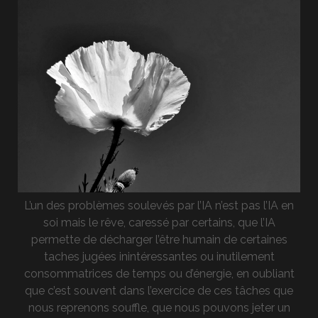
L’un des problèmes soulevés par l’IA n’est pas l’IA en
soi mais le rêve, caressé par certains, que l’IA
permette de décharger l’être humain de certaines
taches jugées inintéressantes ou inutilement
consommatrices de temps ou d’énergie, en oubliant
que c’est souvent dans l’exercice de ces tâches que
nous reprenons souffle, que nous pouvons jeter un