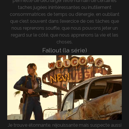
permette de décharger l’être humain de certaines
taches jugées inintéressantes ou inutilement
consommatrices de temps ou d’énergie, en oubliant
que c’est souvent dans l’exercice de ces tâches que
nous reprenons souffle, que nous pouvons jeter un
regard sur le côté, que nous apprenons la vie et les
choses.
Fallout (la série)
Je trouve étonnante, réjouissante mais suspecte aussi