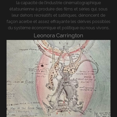
la capacité de l’industrie cinématographique
étatsunienne à produire des films et séries qui, sous
leur dehors récréatifs et satiriques, dénoncent de
façon acerbe et assez effrayante les dérives possibles
du système économique et politique où nous vivons.
Leonora Carrington