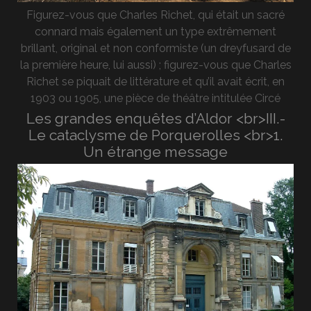
Figurez-vous que Charles Richet, qui était un sacré
connard mais également un type extrêmement
brillant, original et non conformiste (un dreyfusard de
la première heure, lui aussi) ; figurez-vous que Charles
Richet se piquait de littérature et qu’il avait écrit, en
1903 ou 1905, une pièce de théâtre intitulée Circé
Les grandes enquêtes d’Aldor <br>III.-
Le cataclysme de Porquerolles <br>1.
Un étrange message