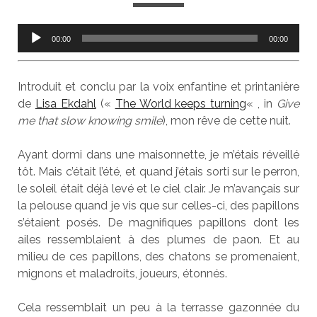
Lecteur
00:00
00:00
audio
Introduit et conclu par la voix enfantine et printanière
de
Lisa Ekdahl
(«
The World keeps turning
« , in
Give
me that slow knowing smile
), mon rêve de cette nuit.
Ayant dormi dans une maisonnette, je m’étais réveillé
tôt. Mais c’était l’été, et quand j’étais sorti sur le perron,
le soleil était déjà levé et le ciel clair. Je m’avançais sur
la pelouse quand je vis que sur celles-ci, des papillons
s’étaient posés. De magnifiques papillons dont les
ailes ressemblaient à des plumes de paon. Et au
milieu de ces papillons, des chatons se promenaient,
mignons et maladroits, joueurs, étonnés.
Cela ressemblait un peu à la terrasse gazonnée du