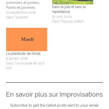
pommiers et poiriers,
Dans la joie et sans la
Poires et pommes
repentance
emballées dans de petits
15 septembre 2019
19 avril 2024
papiers, De ses jolis
Dans "poème"
Dans "Façons d'être"
dessins qu'amoureuse
elle fait, Amoureusement
fait sur de petits papiers.
Oh ! Ces petits dessins
qu'amoureuse elle fait,
Papillons de bonheur sur
de…
La plénitude de l’éclat
9 janvier 2018
Dans "Le monde tel qu'il
est"
En savoir plus sur Improvisations
Subscribe to get the latest posts sent to your email.