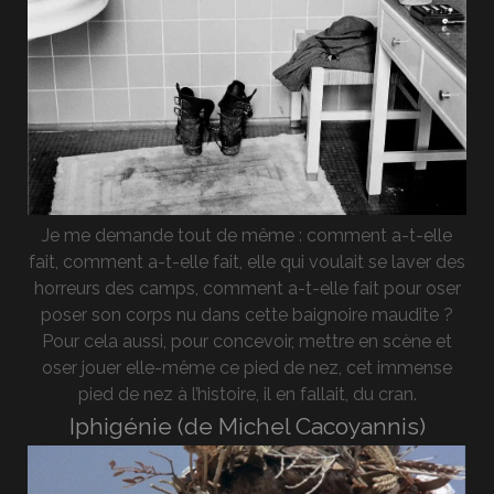
Je me demande tout de même : comment a-t-elle
fait, comment a-t-elle fait, elle qui voulait se laver des
horreurs des camps, comment a-t-elle fait pour oser
poser son corps nu dans cette baignoire maudite ?
Pour cela aussi, pour concevoir, mettre en scène et
oser jouer elle-même ce pied de nez, cet immense
pied de nez à l’histoire, il en fallait, du cran.
Iphigénie (de Michel Cacoyannis)