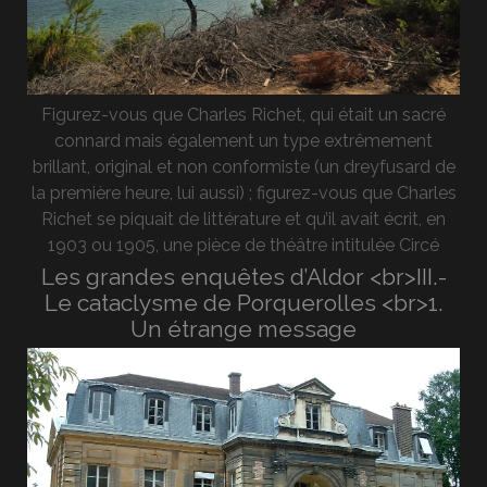
Figurez-vous que Charles Richet, qui était un sacré
connard mais également un type extrêmement
brillant, original et non conformiste (un dreyfusard de
la première heure, lui aussi) ; figurez-vous que Charles
Richet se piquait de littérature et qu’il avait écrit, en
1903 ou 1905, une pièce de théâtre intitulée Circé
Les grandes enquêtes d’Aldor <br>III.-
Le cataclysme de Porquerolles <br>1.
Un étrange message