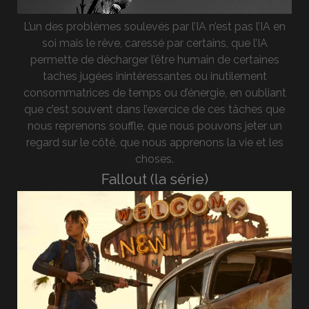
L’un des problèmes soulevés par l’IA n’est pas l’IA en
soi mais le rêve, caressé par certains, que l’IA
permette de décharger l’être humain de certaines
taches jugées inintéressantes ou inutilement
consommatrices de temps ou d’énergie, en oubliant
que c’est souvent dans l’exercice de ces tâches que
nous reprenons souffle, que nous pouvons jeter un
regard sur le côté, que nous apprenons la vie et les
choses.
Fallout (la série)