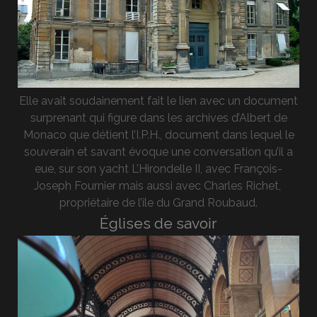
Elle avait soudainement fait le lien avec un document
surprenant qui figure dans les archives d’Albert de
Monaco que détient l’I.P.H., document dans lequel le
souverain et savant évoque une conversation qu’il a
eue, sur son yacht L’Hirondelle II, avec François-
Joseph Fournier mais aussi avec Charles Richet,
propriétaire de l’île du Grand Roubaud.
Églises de savoir