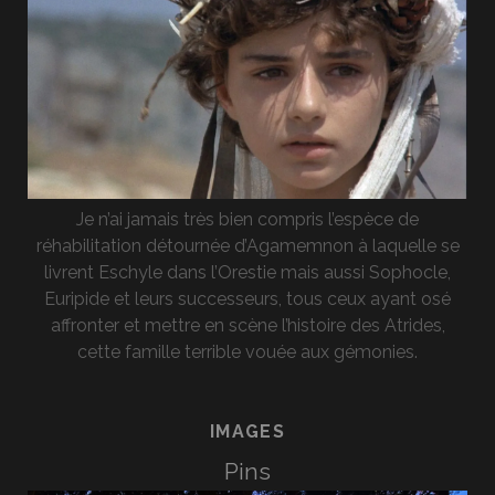
Je n’ai jamais très bien compris l’espèce de
réhabilitation détournée d’Agamemnon à laquelle se
livrent Eschyle dans l’Orestie mais aussi Sophocle,
Euripide et leurs successeurs, tous ceux ayant osé
affronter et mettre en scène l’histoire des Atrides,
cette famille terrible vouée aux gémonies.
IMAGES
Pins